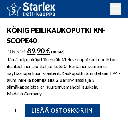
KÖNIG PEILIKAUKOPUTKI KN-
SCOPE40
Alkuperäinen
Nykyinen
89,90
€
109,90
€
(sis. alv.)
hinta
hinta
Tämä helppokäyttöinen tähti/teleskooppikaukoputki on
oli:
on:
ihanteellinen aloittelijoille. 350 -kertainen suurennus
109,90 €.
89,90 €.
näyttää jopa kuun kraaterit. Kaukoputki toimitetaan TP4 -
alumiinisella kolmijalalla. 2 Barlow linssiä ja 3
silmäkappaletta, eri suurennusmahdollisuuksia.
Made in Germany
KÖNIG
LISÄÄ OSTOSKORIIN
PEILIKAUKOPUTKI
KN-
SCOPE40