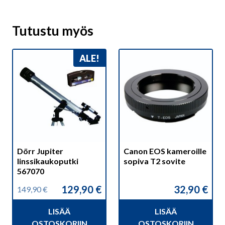
Tutustu myös
ALE!
Dörr Jupiter
Canon EOS kameroille
linssikaukoputki
sopiva T2 sovite
567070
129,90
€
32,90
€
149,90
€
Alkuperäinen
Nykyinen
hinta
hinta
LISÄÄ
LISÄÄ
oli:
on:
149,90 €.
129,90 €.
OSTOSKORIIN
OSTOSKORIIN