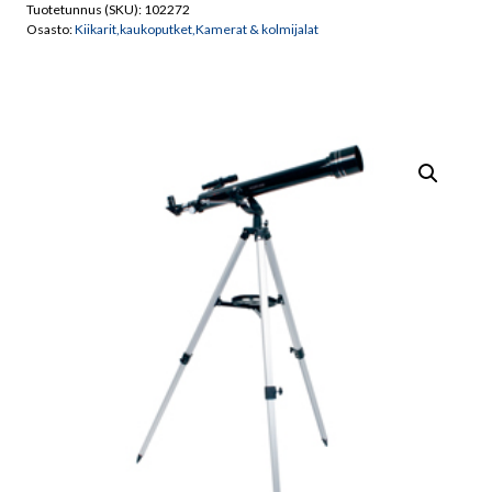
Tuotetunnus (SKU):
102272
määrä
Osasto:
Kiikarit,kaukoputket,Kamerat & kolmijalat