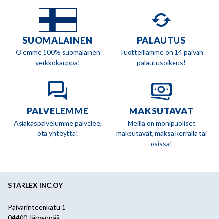
SUOMALAINEN
PALAUTUS
Olemme 100% suomalainen
Tuotteillamme on 14 päivän
verkkokauppa!
palautusoikeus!
PALVELEMME
MAKSUTAVAT
Asiakaspalvelumme palvelee,
Meillä on monipuoliset
ota yhteyttä!
maksutavat, maksa kerralla tai
osissa!
STARLEX INC.OY
Päivärinteenkatu 1
04400 Järvenpää