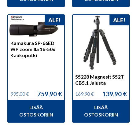
ALE!
ALE!
Kamakura SP-66ED
WP zoomilla 16-50x
Kaukoputki
55228 Magnesit 552T
CB5.1 Jalusta
759,90
€
139,90
€
995,00
€
169,90
€
Alkuperäinen
Nykyinen
Alkuperäinen
Nykyinen
hinta
hinta
hinta
hinta
LISÄÄ
LISÄÄ
oli:
on:
oli:
on:
995,00 €.
759,90 €.
169,90 €.
139,90 €.
OSTOSKORIIN
OSTOSKORIIN