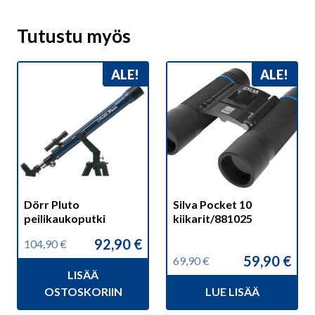
Tutustu myös
ALE!
ALE!
Dörr Pluto
Silva Pocket 10
peilikaukoputki
kiikarit/881025
92,90
€
104,90
€
Alkuperäinen
Nykyinen
59,90
€
69,90
€
hinta
hinta
Alkuperäinen
Nykyinen
LISÄÄ
oli:
on:
hinta
hinta
104,90 €.
92,90 €.
OSTOSKORIIN
LUE LISÄÄ
oli:
on:
69,90 €.
59,90 €.