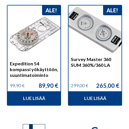
ALE!
ALE!
Survey Master 360
Expedition 54
SUM 360%/360 LA
kompassi yökäyttöön,
suuntimatoiminto
89,90
€
265,00
€
99,90
€
299,00
€
Alkuperäinen
Nykyinen
Alkuperäinen
Nykyinen
hinta
hinta
hinta
hinta
LUE LISÄÄ
LUE LISÄÄ
oli:
on:
oli:
on:
99,90 €.
89,90 €.
299,00 €.
265,00 €.