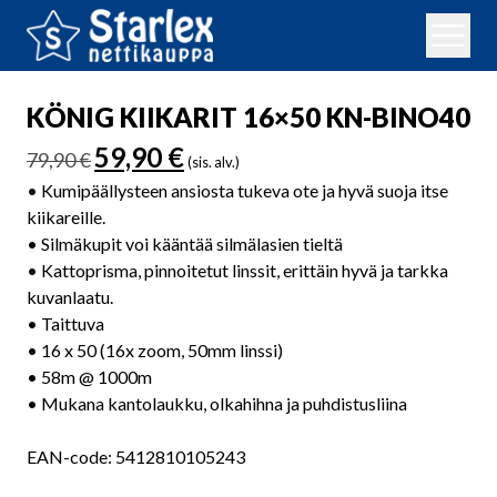
KÖNIG KIIKARIT 16×50 KN-BINO40
Alkuperäinen
Nykyinen
59,90
€
79,90
€
(sis. alv.)
hinta
hinta
• Kumipäällysteen ansiosta tukeva ote ja hyvä suoja itse
oli:
on:
kiikareille.
79,90 €.
59,90 €.
• Silmäkupit voi kääntää silmälasien tieltä
• Kattoprisma, pinnoitetut linssit, erittäin hyvä ja tarkka
kuvanlaatu.
• Taittuva
• 16 x 50 (16x zoom, 50mm linssi)
• 58m @ 1000m
• Mukana kantolaukku, olkahihna ja puhdistusliina
EAN-code: 5412810105243