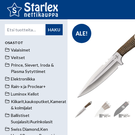
Etsi:
HAKU
ALE!
OSASTOT
Valaisimet
Veitset
Prince, Sievert, Iroda &
Plasma Sytyttimet
Elektroniikka
Rain-x ja Proclear+
Luminox Kellot
Kiikarit,kaukoputket,Kamerat
& kolmijalat
Ballistiset
Suojalasit/Aurinkolasit
Swiss Diamond,Ken