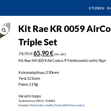
ETUSIVU
K
Kit Rae KR 0059 AirCo
Triple Set
Alkuperäinen
Nykyinen
65,90
€
74,90
€
(sis. alv.)
hinta
hinta
Kit Rae KR 0059 AirCobra 9”Heittoveitsi setti/3kpl
oli:
on:
74,90 €.
65,90 €.
Kokonaispituus:230mm
Terä:121mm
Paino:119g
Varasto loppu
Tuotetunnus (SKU):
104681
Osasto:
Metsäsätys,Heitto,Tactical&Perhos veitse