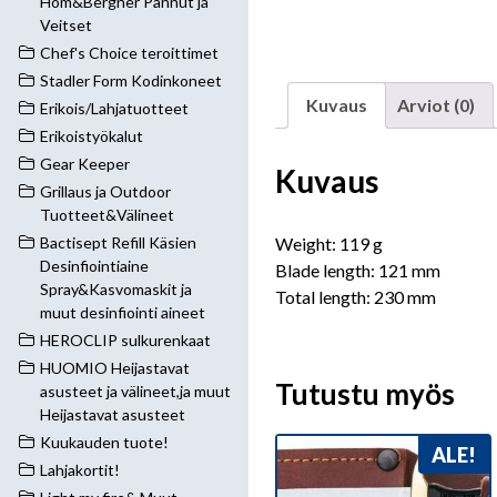
Hom&Bergner Pannut ja
Veitset
Chef's Choice teroittimet
Stadler Form Kodinkoneet
Kuvaus
Arviot (0)
Erikois/Lahjatuotteet
Erikoistyökalut
Gear Keeper
Kuvaus
Grillaus ja Outdoor
Tuotteet&Välineet
Weight: 119 g
Bactisept Refill Käsien
Desinfiointiaine
Blade length: 121 mm
Spray&Kasvomaskit ja
Total length: 230 mm
muut desinfiointi aineet
HEROCLIP sulkurenkaat
HUOMIO Heijastavat
Tutustu myös
asusteet ja välineet,ja muut
Heijastavat asusteet
Kuukauden tuote!
ALE!
Lahjakortit!