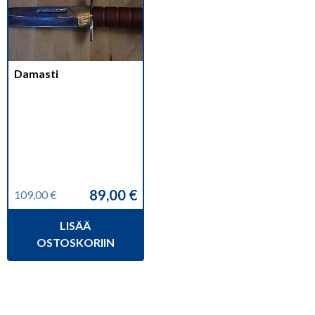
Damasti
89,00
€
109,00
€
Alkuperäinen
Nykyinen
hinta
hinta
LISÄÄ
oli:
on:
109,00 €.
89,00 €.
OSTOSKORIIN