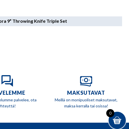
ra 9” Throwing Knife Triple Set
VELEMME
MAKSUTAVAT
elumme palvelee, ota
Meillä on monipuoliset maksutavat,
yhteyttä!
maksa kerralla tai osissa!
0