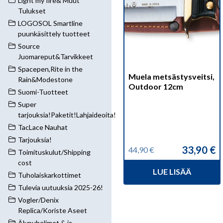
Light my fire& Muut
Tulukset
LOGOSOL Smartline
puunkäsittely tuotteet
Source
Juomareput&Tarvikkeet
Spacepen,Rite in the
Muela metsästysveitsi,
Rain&Modestone
Outdoor 12cm
Suomi-Tuotteet
Super
tarjouksia!Paketit!Lahjaideoita!
TacLace Nauhat
Tarjouksia!
33,90
€
44,90
€
Toimituskulut/Shipping
Alkuperäinen
Nykyinen
hinta
hinta
cost
LUE LISÄÄ
oli:
on:
Tuholaiskarkottimet
44,90 €.
33,90 €.
Tulevia uutuuksia 2025-26!
Vogler/Denix
Replica/Koriste Aseet
Älypuhelimet & ja