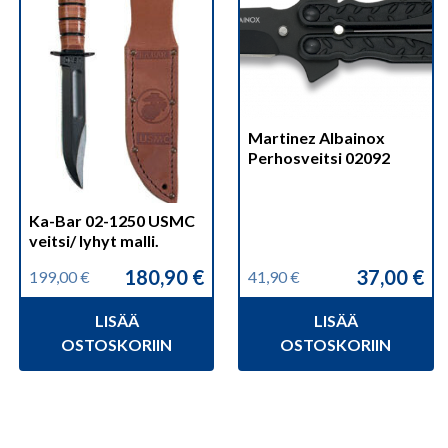
Martinez Albainox
Perhosveitsi 02092
Ka-Bar 02-1250 USMC
veitsi/ lyhyt malli.
180,90
€
37,00
€
199,00
€
41,90
€
Alkuperäinen
Nykyinen
Alkuperäinen
Nykyinen
hinta
hinta
hinta
hinta
LISÄÄ
LISÄÄ
oli:
on:
oli:
on:
199,00 €.
180,90 €.
41,90 €.
37,00 €.
OSTOSKORIIN
OSTOSKORIIN