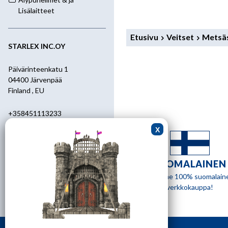
Lisälaitteet
Etusivu
Veitset
Metsäs
STARLEX INC.OY
Päivärinteenkatu 1
04400 Järvenpää
Finland , EU
+358451113233
+358400455392
starlex@kolumbus.fi
SUOMALAINEN
Asiakaspalvelu
Olemme 100% suomalain
verkkokauppa!
0451113233
ark.klo 08.30-17.00