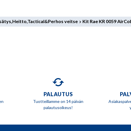
ätys,Heitto,Tactical&Perhos veitse
Kit Rae KR 0059 AirCob
PALAUTUS
PAL
en
Tuotteillamme on 14 päivän
Asiakaspalv
palautusoikeus!