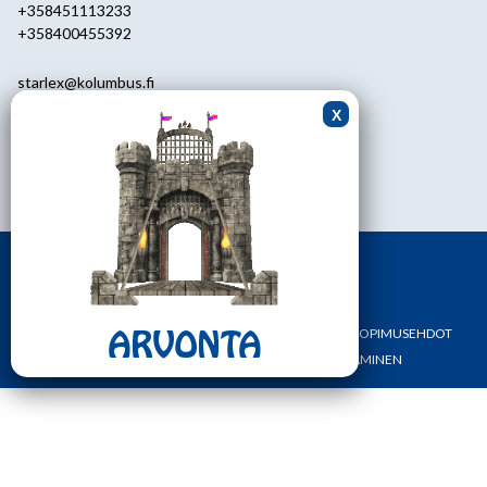
+358451113233
+358400455392
starlex@kolumbus.fi
Asiakaspalvelu
0451113233
ark.klo 08.30-17.00
ETUSIVU
YHTEYSTIEDOT
OMA TILI
TILAUS- JA SOPIMUSEHDOT
REKISTERI- JA TIETOSUOJASELOSTE
MAKSAMINEN