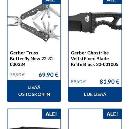
Gerber Truss
Gerber Ghostrike
Butterfly New 22-31-
Veitsi Fixed Blade
000334
Knife Black 30-001005
69,90
€
79,90
€
Alkuperäinen
Nykyinen
81,90
€
89,90
€
hinta
hinta
Alkuperäinen
Nykyinen
LISÄÄ
oli:
on:
hinta
hinta
79,90 €.
69,90 €.
OSTOSKORIIN
LUE LISÄÄ
oli:
on:
89,90 €.
81,90 €.
ALE!
ALE!