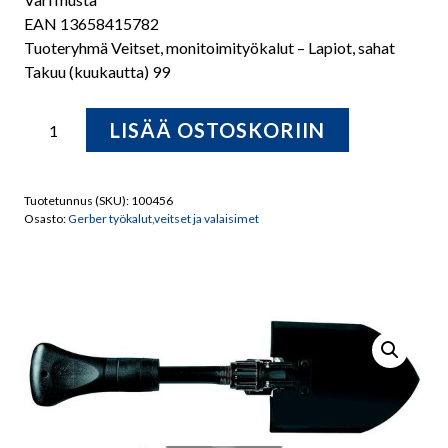
EAN 13658415782
Tuoteryhmä Veitset, monitoimityökalut – Lapiot, sahat
Takuu (kuukautta) 99
Gorge
LISÄÄ OSTOSKORIIN
Folding
lapio
box
Tuotetunnus (SKU):
100456
sis.
Osasto:
Gerber työkalut,veitset ja valaisimet
kuljetus-
suojapussin./22-
41578
määrä