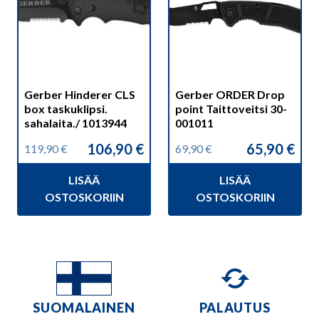
Gerber Hinderer CLS
Gerber ORDER Drop
box taskuklipsi.
point Taittoveitsi 30-
sahalaita./ 1013944
001011
106,90
€
65,90
€
119,90
€
69,90
€
Alkuperäinen
Nykyinen
Alkuperäinen
Nykyinen
hinta
hinta
hinta
hinta
LISÄÄ
LISÄÄ
oli:
on:
oli:
on:
119,90 €.
106,90 €.
69,90 €.
65,90 €.
OSTOSKORIIN
OSTOSKORIIN
SUOMALAINEN
PALAUTUS