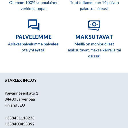
Olemme 100% suomalainen
Tuotteillamme on 14 päivän
verkkokauppa!
palautusoikeus!
PALVELEMME
MAKSUTAVAT
Asiakaspalvelumme palvelee,
Meillä on monipuoliset
ota yhteyttä!
maksutavat, maksa kerralla tai
osissa!
STARLEX INC.OY
Päivärinteenkatu 1
04400 Järvenpää
Finland , EU
+358451113233
+358400455392