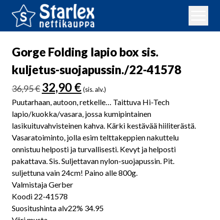
Gorge Folding lapio box sis.
kuljetus-suojapussin./22-41578
Alkuperäinen
Nykyinen
32,90
€
36,95
€
(sis. alv.)
hinta
hinta
Puutarhaan, autoon, retkelle… Taittuva Hi-Tech
oli:
on:
lapio/kuokka/vasara, jossa kumipintainen
36,95 €.
32,90 €.
lasikuituvahvisteinen kahva. Kärki kestävää hiiliterästä.
Vasaratoiminto, jolla esim telttakeppien nakuttelu
onnistuu helposti ja turvallisesti. Kevyt ja helposti
pakattava. Sis. Suljettavan nylon-suojapussin. Pit.
suljettuna vain 24cm! Paino alle 800g.
Valmistaja Gerber
Koodi 22-41578
Suositushinta alv22% 34.95
Väri musta