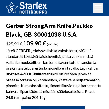
Gerber StrongArm Knife,Puukko
Black, GB-30001038 U.S.A
Alkuperäinen
Nykyinen
109,90
€
125,90
€
(sis. alv.)
hinta
hinta
Järeä GERBER , Yhdysvalloissa valmistettu, MOLLE-
oli:
on:
standardit täyttävä taisteluveitsi, jonka voi kiinnittää
125,90 €.
109,90 €.
vallankumouksellisen, kustomoitavan kotelon ansiosta
osaksi taisteluvarustusta monella eri tavalla. Läpi kahvan
ulottuva 420HC-hiiliteräsrunko on kestävä ja vakaa.
Sileässä terässä on keraaminen, kestävä ja heijastamaton
pinnoite. Kumipinnoitettu, timanttikuvioitu ja karhennettu
kahva ei lipsu kädessä missään sääolosuhteissa. Pituus
24,89cm, paino 204,12g.
Gerber