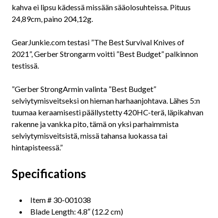
kahva ei lipsu kädessä missään sääolosuhteissa. Pituus
24,89cm, paino 204,12g.
GearJunkie.com testasi ”The Best Survival Knives of
2021”, Gerber Strongarm voitti ”Best Budget” palkinnon
testissä.
”Gerber StrongArmin valinta ”Best Budget”
selviytymisveitseksi on hieman harhaanjohtava. Lähes 5:n
tuumaa keraamisesti päällystetty 420HC-terä, läpikahvan
rakenne ja vankka pito, tämä on yksi parhaimmista
selviytymisveitsistä, missä tahansa luokassa tai
hintapisteessä.”
Specifications
Item # 30-001038
Blade Length: 4.8″ (12.2 cm)