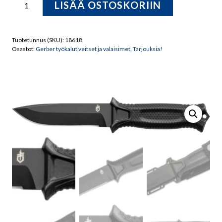
LISÄÄ OSTOSKORIIN
StrongArm
Knife,Puukko
Black,
Tuotetunnus (SKU):
18618
GB-
Osastot:
Gerber työkalut,veitset ja valaisimet
,
Tarjouksia!
30001038
U.S.A
määrä