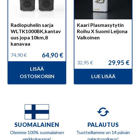
Radiopuhelin sarja
Kaari Plasmasytytin
WLTK1000BK,kantav
Roihu X Suomi Leijona
uus jopa 10km,8
Valkoinen
kanavaa
64,90
€
74,90
€
Alkuperäinen
Nykyinen
29,95
€
32,95
€
hinta
hinta
Alkuperäinen
Nykyinen
LISÄÄ
oli:
on:
hinta
hinta
74,90 €.
64,90 €.
OSTOSKORIIN
LUE LISÄÄ
oli:
on:
32,95 €.
29,95 €.
SUOMALAINEN
PALAUTUS
Olemme 100% suomalainen
Tuotteillamme on 14 päivän
verkkokauppa!
palautusoikeus!