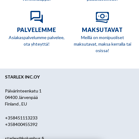
PALVELEMME
MAKSUTAVAT
Asiakaspalvelumme palvelee,
Meillä on monipuoliset
ota yhteyttä!
maksutavat, maksa kerralla tai
osissa!
STARLEX INC.OY
Päivärinteenkatu 1
04400 Järvenpää
Finland , EU
+358451113233
+358400455392
starlex@kolumbus.fi