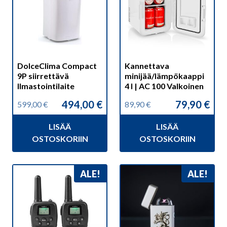
DolceClima Compact
Kannettava
9P siirrettävä
minijää/lämpökaappi
Ilmastointilaite
4 l | AC 100 Valkoinen
494,00
€
79,90
€
599,00
€
89,90
€
Alkuperäinen
Nykyinen
Alkuperäinen
Nykyinen
hinta
hinta
hinta
hinta
LISÄÄ
LISÄÄ
oli:
on:
oli:
on:
599,00 €.
494,00 €.
89,90 €.
79,90 €.
OSTOSKORIIN
OSTOSKORIIN
ALE!
ALE!