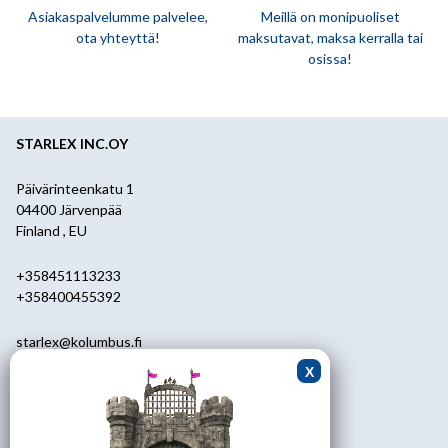
Asiakaspalvelumme palvelee,
Meillä on monipuoliset
ota yhteyttä!
maksutavat, maksa kerralla tai
osissa!
STARLEX INC.OY
Päivärinteenkatu 1
04400 Järvenpää
Finland , EU
+358451113233
+358400455392
starlex@kolumbus.fi
Asiakaspalvelu
0451113233