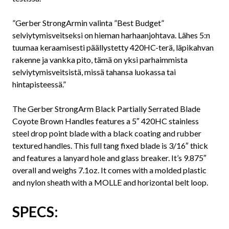
”Gerber StrongArmin valinta ”Best Budget”
selviytymisveitseksi on hieman harhaanjohtava. Lähes 5:n
tuumaa keraamisesti päällystetty 420HC-terä, läpikahvan
rakenne ja vankka pito, tämä on yksi parhaimmista
selviytymisveitsistä, missä tahansa luokassa tai
hintapisteessä.”
The Gerber StrongArm Black Partially Serrated Blade
Coyote Brown Handles features a 5″ 420HC stainless
steel drop point blade with a black coating and rubber
textured handles. This full tang fixed blade is 3/16″ thick
and features a lanyard hole and glass breaker. It’s 9.875″
overall and weighs 7.1oz. It comes with a molded plastic
and nylon sheath with a MOLLE and horizontal belt loop.
SPECS: