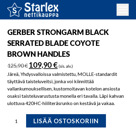
GERBER STRONGARM BLACK
SERRATED BLADE COYOTE
BROWN HANDLES
Alkuperäinen
Nykyinen
109,90
€
125,90
€
(sis. alv.)
hinta
hinta
Järeä, Yhdysvalloissa valmistettu, MOLLE-standardit
oli:
on:
täyttävä taisteluveitsi, jonka voi kiinnittää
125,90 €.
109,90 €.
vallankumouksellisen, kustomoitavan kotelon ansiosta
osaksi taisteluvarustusta monella eri tavalla. Läpi kahvan
ulottuva 420HC-hiiliteräsrunko on kestävä ja vakaa.
GERBER
LISÄÄ OSTOSKORIIN
STRONGARM
BLACK