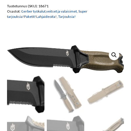
SERRATED
Tuotetunnus (SKU):
18671
BLADE
Osastot:
Gerber työkalut,veitset ja valaisimet
,
Super
COYOTE
tarjouksia!Paketit!Lahjaideoita!
,
Tarjouksia!
BROWN
HANDLES
määrä