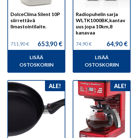
DolceClima Silent 10P
Radiopuhelin sarja
siirrettävä
WLTK1000BK,kantav
Ilmastointilaite.
uus jopa 10km,8
kanavaa
653,90
€
64,90
€
711,90
€
74,90
€
Alkuperäinen
Nykyinen
Alkuperäinen
Nykyinen
hinta
hinta
hinta
hinta
LISÄÄ
LISÄÄ
oli:
on:
oli:
on:
711,90 €.
653,90 €.
74,90 €.
64,90 €.
OSTOSKORIIN
OSTOSKORIIN
ALE!
ALE!