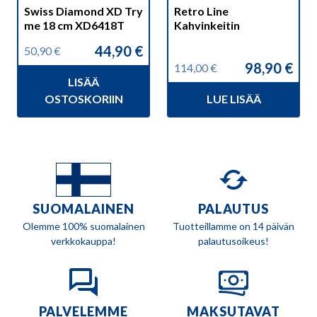
Swiss Diamond XD Try
Retro Line
me 18 cm XD6418T
Kahvinkeitin
44,90
€
50,90
€
Alkuperäinen
Nykyinen
98,90
€
114,00
€
hinta
hinta
Alkuperäinen
Nykyinen
LISÄÄ
oli:
on:
hinta
hinta
50,90 €.
44,90 €.
OSTOSKORIIN
LUE LISÄÄ
oli:
on:
114,00 €.
98,90 €.
SUOMALAINEN
PALAUTUS
Olemme 100% suomalainen
Tuotteillamme on 14 päivän
verkkokauppa!
palautusoikeus!
PALVELEMME
MAKSUTAVAT