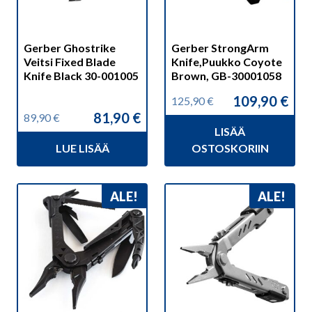
Gerber Ghostrike
Gerber StrongArm
Veitsi Fixed Blade
Knife,Puukko Coyote
Knife Black 30-001005
Brown, GB-30001058
109,90
€
125,90
€
Alkuperäinen
Nykyinen
81,90
€
89,90
€
hinta
hinta
Alkuperäinen
Nykyinen
LISÄÄ
oli:
on:
hinta
hinta
125,90 €.
109,90 €.
LUE LISÄÄ
OSTOSKORIIN
oli:
on:
89,90 €.
81,90 €.
ALE!
ALE!