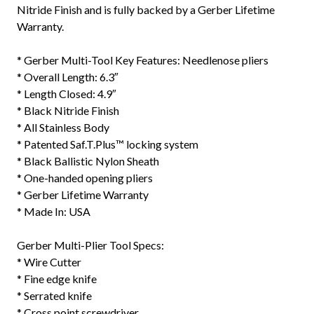
Nitride Finish and is fully backed by a Gerber Lifetime
Warranty.
* Gerber Multi-Tool Key Features: Needlenose pliers
* Overall Length: 6.3″
* Length Closed: 4.9″
* Black Nitride Finish
* All Stainless Body
* Patented Saf.T.Plus™ locking system
* Black Ballistic Nylon Sheath
* One-handed opening pliers
* Gerber Lifetime Warranty
* Made In: USA
Gerber Multi-Plier Tool Specs:
* Wire Cutter
* Fine edge knife
* Serrated knife
* Cross point screwdriver