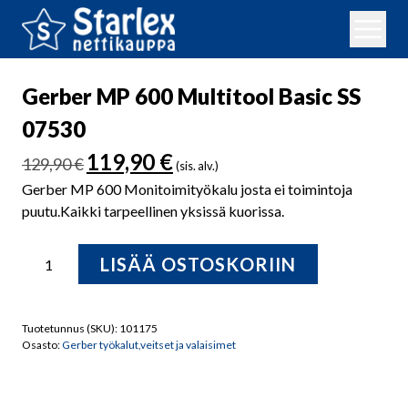
Gerber MP 600 Multitool Basic SS
07530
Alkuperäinen
Nykyinen
119,90
€
129,90
€
(sis. alv.)
hinta
hinta
Gerber MP 600 Monitoimityökalu josta ei toimintoja
oli:
on:
puutu.Kaikki tarpeellinen yksissä kuorissa.
129,90 €.
119,90 €.
Gerber
LISÄÄ OSTOSKORIIN
MP
600
Multitool
Tuotetunnus (SKU):
101175
Basic
Osasto:
Gerber työkalut,veitset ja valaisimet
SS
07530
määrä