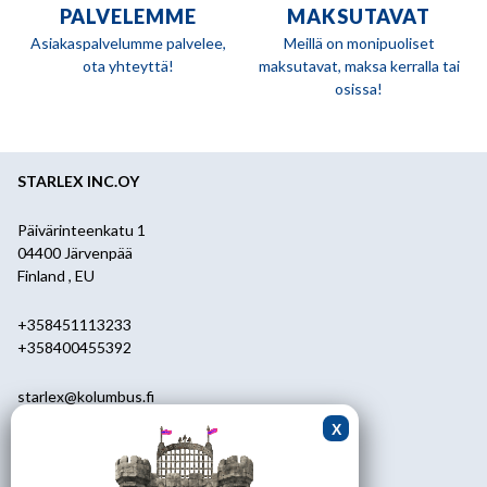
PALVELEMME
MAKSUTAVAT
Asiakaspalvelumme palvelee,
Meillä on monipuoliset
ota yhteyttä!
maksutavat, maksa kerralla tai
osissa!
STARLEX INC.OY
Päivärinteenkatu 1
04400 Järvenpää
Finland , EU
+358451113233
+358400455392
starlex@kolumbus.fi
Asiakaspalvelu