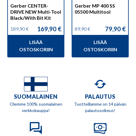
Gerber CENTER-
Gerber MP 400 SS
DRIVE NEW Multi-Tool
05500 Multitool
Black/With Bit Kit
169,90
€
79,90
€
189,90
€
89,90
€
Alkuperäinen
Nykyinen
Alkuperäinen
Nykyinen
hinta
hinta
hinta
hinta
LISÄÄ
LISÄÄ
oli:
on:
oli:
on:
189,90 €.
169,90 €.
89,90 €.
79,90 €.
OSTOSKORIIN
OSTOSKORIIN
SUOMALAINEN
PALAUTUS
Olemme 100% suomalainen
Tuotteillamme on 14 päivän
verkkokauppa!
palautusoikeus!