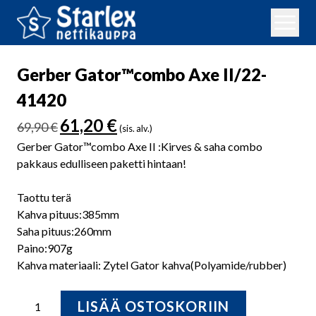
Gerber Gator™combo Axe II/22-
41420
Alkuperäinen
Nykyinen
61,20
€
69,90
€
(sis. alv.)
hinta
hinta
Gerber Gator™combo Axe II :Kirves & saha combo
oli:
on:
pakkaus edulliseen paketti hintaan!
69,90 €.
61,20 €.
Taottu terä
Kahva pituus:385mm
Saha pituus:260mm
Paino:907g
Kahva materiaali: Zytel Gator kahva(Polyamide/rubber)
Gerber
LISÄÄ OSTOSKORIIN
Gator™combo