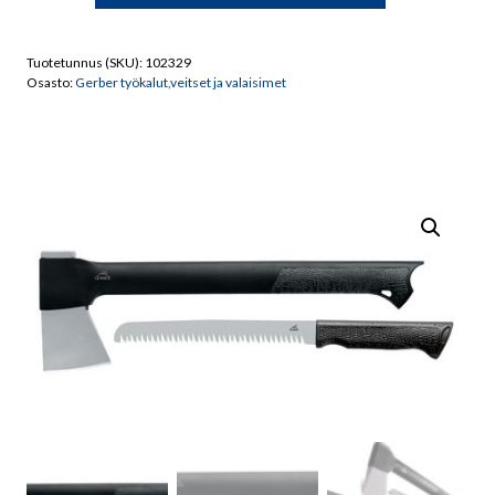
Axe
II/22-
Tuotetunnus (SKU):
102329
41420
Osasto:
Gerber työkalut,veitset ja valaisimet
määrä