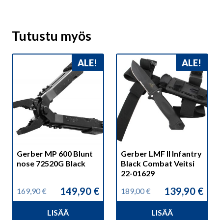
Tutustu myös
ALE!
ALE!
Gerber MP 600 Blunt
Gerber LMF II Infantry
nose 72520G Black
Black Combat Veitsi
22-01629
149,90
€
139,90
€
169,90
€
189,00
€
Alkuperäinen
Nykyinen
Alkuperäinen
Nykyinen
hinta
hinta
hinta
hinta
LISÄÄ
LISÄÄ
oli:
on:
oli:
on: