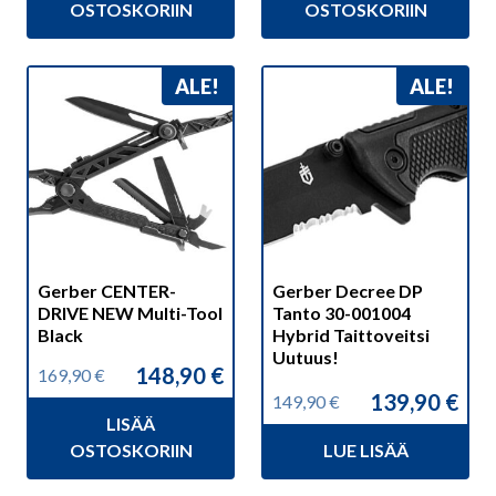
169,90 €.
149,90 €.
189,00 €.
139,90 €.
OSTOSKORIIN
OSTOSKORIIN
ALE!
ALE!
Gerber CENTER-
Gerber Decree DP
DRIVE NEW Multi-Tool
Tanto 30-001004
Black
Hybrid Taittoveitsi
Uutuus!
148,90
€
169,90
€
Alkuperäinen
Nykyinen
139,90
€
149,90
€
hinta
hinta
Alkuperäinen
Nykyinen
LISÄÄ
oli:
on:
hinta
hinta
169,90 €.
148,90 €.
OSTOSKORIIN
LUE LISÄÄ
oli:
on:
149,90 €.
139,90 €.