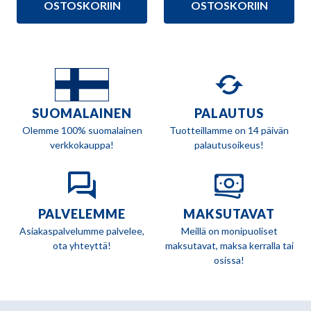
199,00 €.
182,90 €.
289,90 €.
269,90 €.
OSTOSKORIIN
OSTOSKORIIN
SUOMALAINEN
PALAUTUS
Olemme 100% suomalainen
Tuotteillamme on 14 päivän
verkkokauppa!
palautusoikeus!
PALVELEMME
MAKSUTAVAT
Asiakaspalvelumme palvelee,
Meillä on monipuoliset
ota yhteyttä!
maksutavat, maksa kerralla tai
osissa!