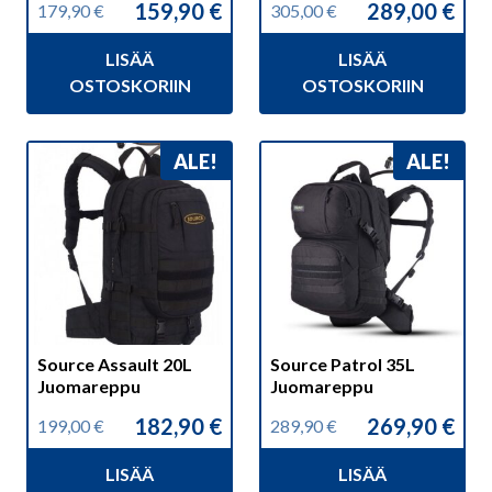
159,90
€
289,00
€
179,90
€
305,00
€
Alkuperäinen
Nykyinen
Alkuperäinen
Nykyinen
hinta
hinta
hinta
hinta
LISÄÄ
LISÄÄ
oli:
on:
oli:
on:
179,90 €.
159,90 €.
305,00 €.
289,00 €.
OSTOSKORIIN
OSTOSKORIIN
ALE!
ALE!
Source Assault 20L
Source Patrol 35L
Juomareppu
Juomareppu
182,90
€
269,90
€
199,00
€
289,90
€
Alkuperäinen
Nykyinen
Alkuperäinen
Nykyinen
hinta
hinta
hinta
hinta
LISÄÄ
LISÄÄ
oli:
on:
oli:
on: