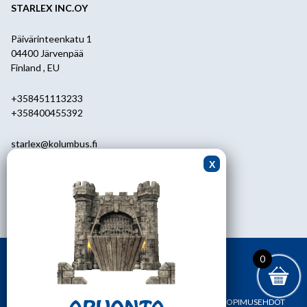
STARLEX INC.OY
Päivärinteenkatu 1
04400 Järvenpää
Finland , EU
+358451113233
+358400455392
starlex@kolumbus.fi
Asiakaspalvelu
0451113233
ark.klo 08.30-17.00
0
ETUSIVU
YHTEYSTIEDOT
OMA TILI
TILAUS- JA SOPIMUSEHDOT