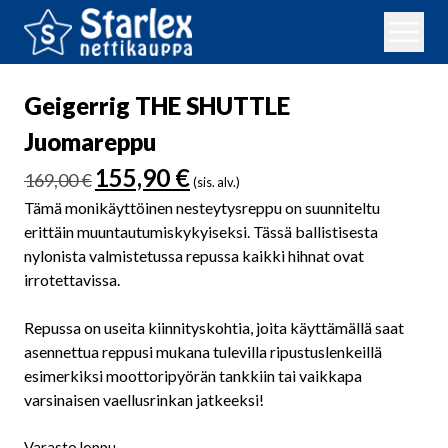
Geigerrig THE SHUTTLE
Juomareppu
Alkuperäinen
Nykyinen
155,90
€
169,00
€
(sis. alv.)
hinta
hinta
Tämä monikäyttöinen nesteytysreppu on suunniteltu
oli:
on:
erittäin muuntautumiskykyiseksi. Tässä ballistisesta
169,00 €.
155,90 €.
nylonista valmistetussa repussa kaikki hihnat ovat
irrotettavissa.
Repussa on useita kiinnityskohtia, joita käyttämällä saat
asennettua reppusi mukana tulevilla ripustuslenkeillä
esimerkiksi moottoripyörän tankkiin tai vaikkapa
varsinaisen vaellusrinkan jatkeeksi!
Varasto loppu