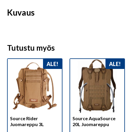
Kuvaus
Tutustu myös
ALE!
ALE!
Source Rider
Source AquaSource
Juomareppu 3L
20L Juomareppu