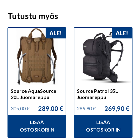
Tutustu myös
ALE!
ALE!
Source AquaSource
Source Patrol 35L
20L Juomareppu
Juomareppu
289,00
€
269,90
€
305,00
€
289,90
€
Alkuperäinen
Nykyinen
Alkuperäinen
Nykyinen
hinta
hinta
hinta
hinta
LISÄÄ
LISÄÄ
oli:
on:
oli:
on:
305,00 €.
289,00 €.
289,90 €.
269,90 €.
OSTOSKORIIN
OSTOSKORIIN