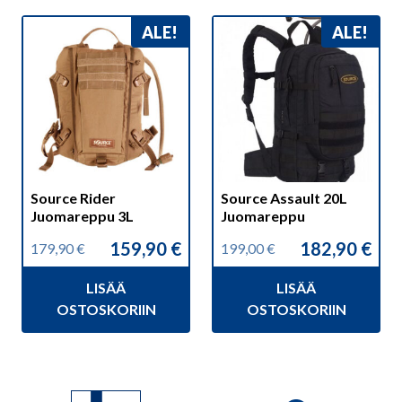
ALE!
ALE!
Source Rider
Source Assault 20L
Juomareppu 3L
Juomareppu
159,90
€
182,90
€
179,90
€
199,00
€
Alkuperäinen
Nykyinen
Alkuperäinen
Nykyinen
hinta
hinta
hinta
hinta
LISÄÄ
LISÄÄ
oli:
on:
oli:
on:
179,90 €.
159,90 €.
199,00 €.
182,90 €.
OSTOSKORIIN
OSTOSKORIIN