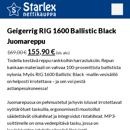
Geigerrig RIG 1600 Ballistic Black
Juomareppu
Alkuperäinen
Nykyinen
155,90
€
169,00
€
(sis. alv.)
hinta
hinta
Todella kestävä reppu rankkoihin harrastuksiin. Repun
oli:
on:
kankaan materiaali on vahvaa 100-prosenttista ballistista
169,00 €.
155,90 €.
nylonia. Myös RIG 1600 Ballistic Black -mallin vesisäiliö
on helposti irrotettava – ja sen voi pestä
astianpesukoneessa!
Juomarepussa on pehmustetut ja hyvin istuvat irrotettavat
vyötärötuet taskuilla, ergonomisesti muotoillut
säädettävät olkahihnat ja integroidut rintahihnat. MP3-
soittimelle on oma vedenpitävä tasku, jossa on
kuulokkeiden johdolle näppärä läpivienti.