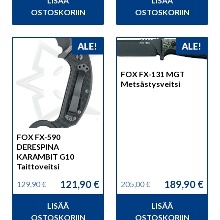
LISÄÄ
LISÄÄ
oli:
on:
oli:
on:
89,90 €.
77,00 €.
239,00 €.
229,00 €.
OSTOSKORIIN
OSTOSKORIIN
ALE!
ALE!
FOX FX-131 MGT
Metsästysveitsi
FOX FX-590
DERESPINA
KARAMBIT G10
Taittoveitsi
121,90
€
189,90
€
129,90
€
205,00
€
Alkuperäinen
Nykyinen
Alkuperäinen
Nykyinen
hinta
hinta
hinta
hinta
LISÄÄ
LISÄÄ
oli:
on:
oli:
on:
129,90 €.
121,90 €.
205,00 €.
189,90 €.
OSTOSKORIIN
OSTOSKORIIN