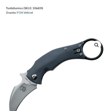
FX-
Tuotetunnus (SKU):
106658
591
Osasto:
FOX Veitset
SW
BLACK
BIRD
Military
Taittoveitsi
määrä