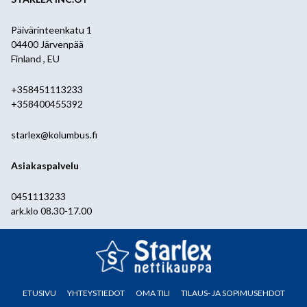
Päivärinteenkatu 1
04400 Järvenpää
Finland , EU
+358451113233
+358400455392
starlex@kolumbus.fi
Asiakaspalvelu
0451113233
ark.klo 08.30-17.00
ETUSIVU
YHTEYSTIEDOT
OMA TILI
TILAUS- JA SOPIMUSEHDOT