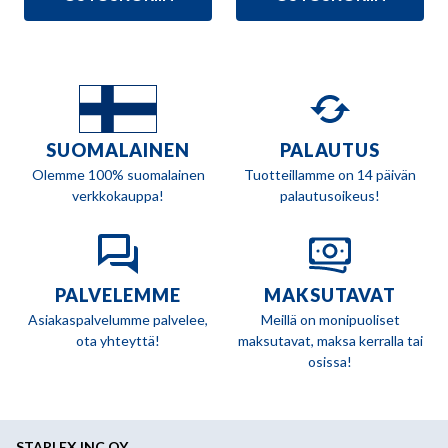
SUOMALAINEN
PALAUTUS
Olemme 100% suomalainen
Tuotteillamme on 14 päivän
verkkokauppa!
palautusoikeus!
PALVELEMME
MAKSUTAVAT
Asiakaspalvelumme palvelee,
Meillä on monipuoliset
ota yhteyttä!
maksutavat, maksa kerralla tai
osissa!
STARLEX INC.OY