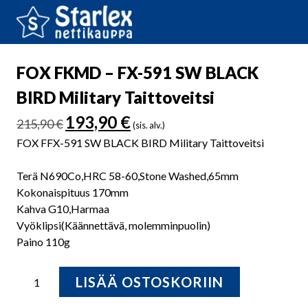
FOX FKMD – FX-591 SW BLACK
BIRD Military Taittoveitsi
Alkuperäinen
Nykyinen
193,90
€
215,90
€
(sis. alv.)
hinta
hinta
FOX FFX-591 SW BLACK BIRD Military Taittoveitsi
oli:
on:
215,90 €.
193,90 €.
Terä N690Co,HRC 58-60,Stone Washed,65mm
Kokonaispituus 170mm
Kahva G10,Harmaa
Vyöklipsi(Käännettävä, molemminpuolin)
Paino 110g
FOX
LISÄÄ OSTOSKORIIN
FKMD
-