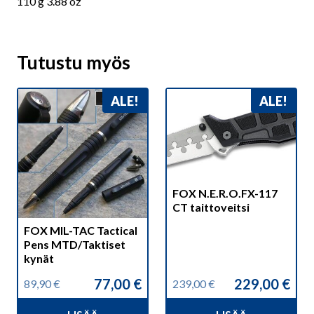
110 g 3.88 oz
Tutustu myös
ALE!
ALE!
FOX N.E.R.O.FX-117
CT taittoveitsi
FOX MIL-TAC Tactical
Pens MTD/Taktiset
kynät
77,00
€
229,00
€
89,90
€
239,00
€
Alkuperäinen
Nykyinen
Alkuperäinen
Nykyinen
hinta
hinta
hinta
hinta