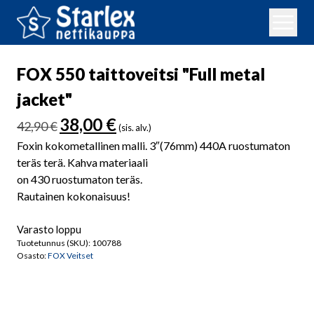
FOX 550 taittoveitsi "Full metal
jacket"
Alkuperäinen
Nykyinen
38,00
€
42,90
€
(sis. alv.)
hinta
hinta
Foxin kokometallinen malli. 3″(76mm) 440A ruostumaton
oli:
on:
teräs terä. Kahva materiaali
42,90 €.
38,00 €.
on 430 ruostumaton teräs.
Rautainen kokonaisuus!
Varasto loppu
Tuotetunnus (SKU):
100788
Osasto:
FOX Veitset