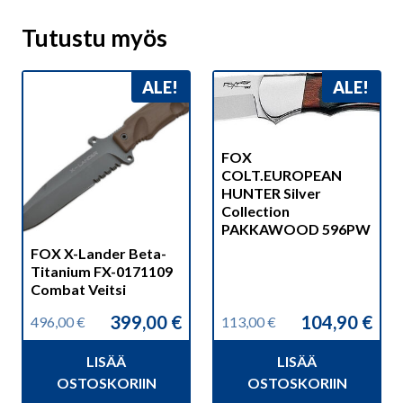
Tutustu myös
ALE!
ALE!
FOX
COLT.EUROPEAN
HUNTER Silver
Collection
PAKKAWOOD 596PW
FOX X-Lander Beta-
Titanium FX-0171109
Combat Veitsi
399,00
€
104,90
€
496,00
€
113,00
€
Alkuperäinen
Nykyinen
Alkuperäinen
Nykyinen
hinta
hinta
hinta
hinta
LISÄÄ
LISÄÄ
oli:
on:
oli:
on:
496,00 €.
399,00 €.
113,00 €.
104,90 €.
OSTOSKORIIN
OSTOSKORIIN