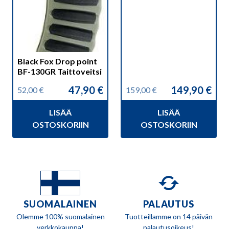
Black Fox Drop point
BF-130GR Taittoveitsi
47,90
€
149,90
€
52,00
€
159,00
€
Alkuperäinen
Nykyinen
Alkuperäinen
Nykyinen
hinta
hinta
hinta
hinta
LISÄÄ
LISÄÄ
oli:
on:
oli:
on:
52,00 €.
47,90 €.
159,00 €.
149,90 €.
OSTOSKORIIN
OSTOSKORIIN
SUOMALAINEN
PALAUTUS
Olemme 100% suomalainen
Tuotteillamme on 14 päivän
verkkokauppa!
palautusoikeus!