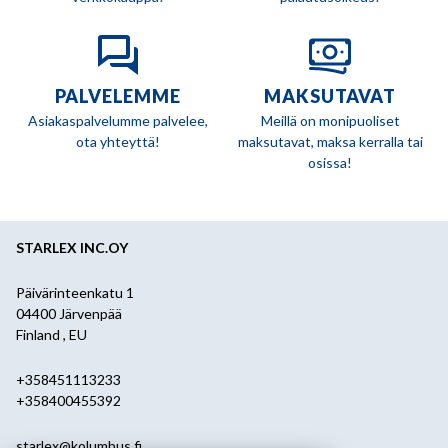
PALVELEMME
MAKSUTAVAT
Asiakaspalvelumme palvelee,
Meillä on monipuoliset
ota yhteyttä!
maksutavat, maksa kerralla tai
osissa!
STARLEX INC.OY
Päivärinteenkatu 1
04400 Järvenpää
Finland , EU
+358451113233
+358400455392
starlex@kolumbus.fi