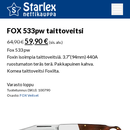
FOX 533pw taittoveitsi
Alkuperäinen
Nykyinen
59,90
€
64,90
€
(sis. alv.)
hinta
hinta
Fox 533 pw
oli:
on:
Foxin isoimpia taittoveitsiä. 3.7″(94mm) 440A
64,90 €.
59,90 €.
ruostumaton teräs terä. Pakkapuinen kahva.
Komea taittoveitsi Foxilta.
Varasto loppu
Tuotetunnus (SKU):
100790
Osasto:
FOX Veitset