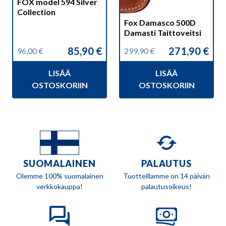
FOX model 594 Silver
Collection
Fox Damasco 500D
Damasti Taittoveitsi
85,90
€
271,90
€
96,00
€
299,90
€
Alkuperäinen
Nykyinen
Alkuperäinen
Nykyinen
hinta
hinta
hinta
hinta
LISÄÄ
LISÄÄ
oli:
on:
oli:
on:
96,00 €.
85,90 €.
299,90 €.
271,90 €.
OSTOSKORIIN
OSTOSKORIIN
SUOMALAINEN
PALAUTUS
Olemme 100% suomalainen
Tuotteillamme on 14 päivän
verkkokauppa!
palautusoikeus!