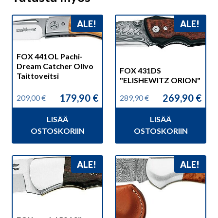
ALE!
ALE!
FOX 441OL Pachi-
Dream Catcher Olivo
FOX 431DS
Taittoveitsi
"ELISHEWITZ ORION"
179,90
€
269,90
€
209,00
€
289,90
€
Alkuperäinen
Nykyinen
Alkuperäinen
Nykyinen
hinta
hinta
hinta
hinta
LISÄÄ
LISÄÄ
oli:
on:
oli:
on:
209,00 €.
179,90 €.
289,90 €.
269,90 €.
OSTOSKORIIN
OSTOSKORIIN
ALE!
ALE!