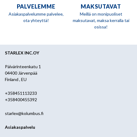
PALVELEMME
MAKSUTAVAT
Asiakaspalvelumme palvelee,
Meillä on monipuoliset
ota yhteyttä!
maksutavat, maksa kerralla tai
osissa!
STARLEX INC.OY
Päivärinteenkatu 1
04400 Järvenpää
Finland , EU
+358451113233
+358400455392
starlex@kolumbus.fi
Asiakaspalvelu