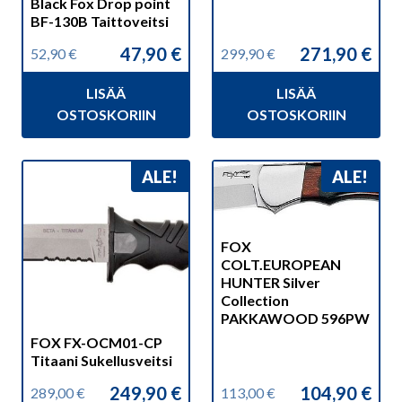
Black Fox Drop point
BF-130B Taittoveitsi
47,90
€
271,90
€
52,90
€
299,90
€
Alkuperäinen
Nykyinen
Alkuperäinen
Nykyinen
hinta
hinta
hinta
hinta
LISÄÄ
LISÄÄ
oli:
on:
oli:
on:
52,90 €.
47,90 €.
299,90 €.
271,90 €.
OSTOSKORIIN
OSTOSKORIIN
ALE!
ALE!
FOX
COLT.EUROPEAN
HUNTER Silver
Collection
PAKKAWOOD 596PW
FOX FX-OCM01-CP
Titaani Sukellusveitsi
249,90
€
104,90
€
289,00
€
113,00
€
Alkuperäinen
Nykyinen
Alkuperäinen
Nykyinen