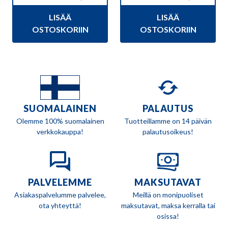
hinta
hinta
hinta
hinta
LISÄÄ
LISÄÄ
oli:
on:
oli:
on:
289,00 €.
249,90 €.
113,00 €.
104,90 €.
OSTOSKORIIN
OSTOSKORIIN
SUOMALAINEN
PALAUTUS
Olemme 100% suomalainen
Tuotteillamme on 14 päivän
verkkokauppa!
palautusoikeus!
PALVELEMME
MAKSUTAVAT
Asiakaspalvelumme palvelee,
Meillä on monipuoliset
ota yhteyttä!
maksutavat, maksa kerralla tai
osissa!