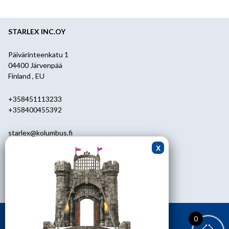
STARLEX INC.OY
Päivärinteenkatu 1
04400 Järvenpää
Finland , EU
+358451113233
+358400455392
starlex@kolumbus.fi
Asiakaspalvelu
0451113233
ark.klo 08.30-17.00
0