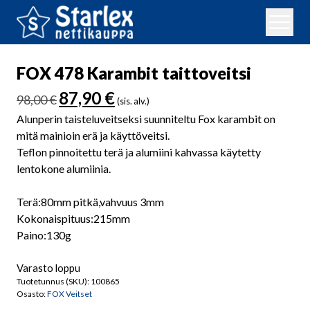
FOX 478 Karambit taittoveitsi
Alkuperäinen
Nykyinen
87,90
€
98,00
€
(sis. alv.)
hinta
hinta
Alunperin taisteluveitseksi suunniteltu Fox karambit on
oli:
on:
mitä mainioin erä ja käyttöveitsi.
98,00 €.
87,90 €.
Teflon pinnoitettu terä ja alumiini kahvassa käytetty
lentokone alumiinia.
Terä:80mm pitkä,vahvuus 3mm
Kokonaispituus:215mm
Paino:130g
Varasto loppu
Tuotetunnus (SKU):
100865
Osasto:
FOX Veitset