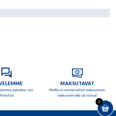
VELEMME
MAKSUTAVAT
elumme palvelee, ota
Meillä on monipuoliset maksutavat,
yhteyttä!
maksa kerralla tai osissa!
0