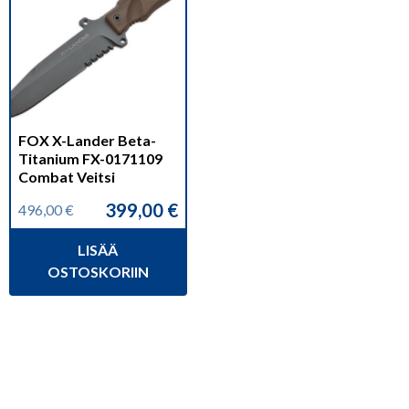
FOX X-Lander Beta-
Titanium FX-0171109
Combat Veitsi
399,00
€
496,00
€
Alkuperäinen
Nykyinen
hinta
hinta
LISÄÄ
oli:
on:
496,00 €.
399,00 €.
OSTOSKORIIN