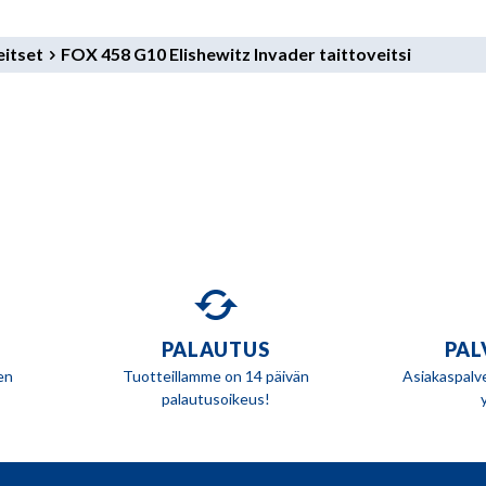
itset
FOX 458 G10 Elishewitz Invader taittoveitsi
PALAUTUS
PAL
en
Tuotteillamme on 14 päivän
Asiakaspalv
palautusoikeus!