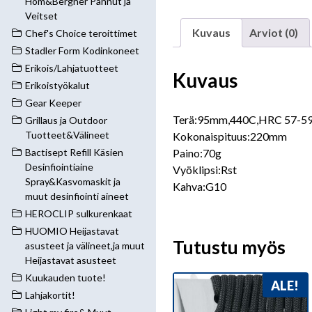
Hom&Bergner Pannut ja
Veitset
Kuvaus
Arviot (0)
Chef's Choice teroittimet
Stadler Form Kodinkoneet
Erikois/Lahjatuotteet
Kuvaus
Erikoistyökalut
Gear Keeper
Terä:95mm,440C,HRC 57-5
Grillaus ja Outdoor
Tuotteet&Välineet
Kokonaispituus:220mm
Paino:70g
Bactisept Refill Käsien
Desinfiointiaine
Vyöklipsi:Rst
Spray&Kasvomaskit ja
Kahva:G10
muut desinfiointi aineet
HEROCLIP sulkurenkaat
HUOMIO Heijastavat
Tutustu myös
asusteet ja välineet,ja muut
Heijastavat asusteet
Kuukauden tuote!
ALE!
Lahjakortit!