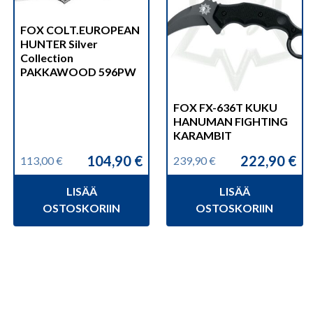
FOX COLT.EUROPEAN
HUNTER Silver
Collection
PAKKAWOOD 596PW
FOX FX-636T KUKU
HANUMAN FIGHTING
KARAMBIT
104,90
€
222,90
€
113,00
€
239,90
€
Alkuperäinen
Nykyinen
Alkuperäinen
Nykyinen
hinta
hinta
hinta
hinta
LISÄÄ
LISÄÄ
oli:
on:
oli:
on:
113,00 €.
104,90 €.
239,90 €.
222,90 €.
OSTOSKORIIN
OSTOSKORIIN