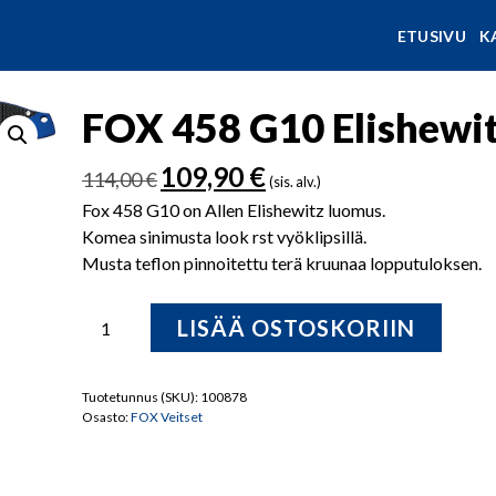
ETUSIVU
K
FOX 458 G10 Elishewitz
Alkuperäinen
Nykyinen
109,90
€
114,00
€
(sis. alv.)
hinta
hinta
Fox 458 G10 on Allen Elishewitz luomus.
oli:
on:
Komea sinimusta look rst vyöklipsillä.
114,00 €.
109,90 €.
Musta teflon pinnoitettu terä kruunaa lopputuloksen.
FOX
LISÄÄ OSTOSKORIIN
458
G10
Elishewitz
Tuotetunnus (SKU):
100878
Osasto:
FOX Veitset
Invader
taittoveitsi
määrä