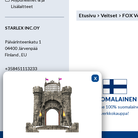
Lisälaitteet
Etusivu
Veitset
FOX Ve
STARLEX INC.OY
Päivärinteenkatu 1
04400 Järvenpää
Finland , EU
+358451113233
+358400455392
starlex@kolumbus.fi
SUOMALAINEN
Asiakaspalvelu
Olemme 100% suomalain
verkkokauppa!
0451113233
ark.klo 08.30-17.00