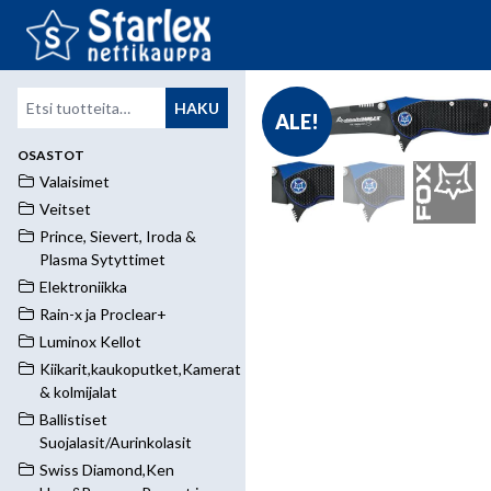
Etsi:
HAKU
ALE!
OSASTOT
Valaisimet
Veitset
Prince, Sievert, Iroda &
Plasma Sytyttimet
Elektroniikka
Rain-x ja Proclear+
Luminox Kellot
Kiikarit,kaukoputket,Kamerat
& kolmijalat
Ballistiset
Suojalasit/Aurinkolasit
Swiss Diamond,Ken