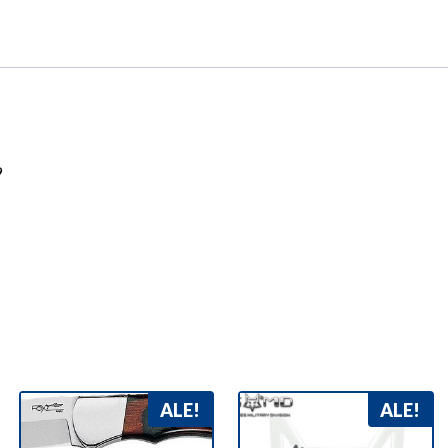
9
ALE!
ALE!