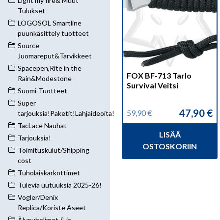
Light my fire& Muut
Tulukset
LOGOSOL Smartline
puunkäsittely tuotteet
Source
Juomareput&Tarvikkeet
Spacepen,Rite in the
FOX BF-713 Tarlo
Rain&Modestone
Survival Veitsi
Suomi-Tuotteet
Super
47,90
€
59,90
€
tarjouksia!Paketit!Lahjaideoita!
Alkuperäinen
Nykyinen
hinta
hinta
TacLace Nauhat
LISÄÄ
oli:
on:
Tarjouksia!
59,90 €.
47,90 €.
OSTOSKORIIN
Toimituskulut/Shipping
cost
Tuholaiskarkottimet
Tulevia uutuuksia 2025-26!
Vogler/Denix
Replica/Koriste Aseet
Älypuhelimet & ja