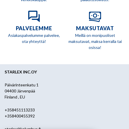
PALVELEMME
MAKSUTAVAT
Asiakaspalvelumme palvelee,
Meillä on monipuoliset
ota yhteyttä!
maksutavat, maksa kerralla tai
osissa!
STARLEX INC.OY
Päivärinteenkatu 1
04400 Järvenpää
Finland , EU
+358451113233
+358400455392
starlex@kolumbus.fi