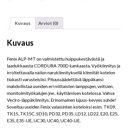
Kuvaus
Arviot (0)
Kuvaus
Fenix ALP-MT on valmistettu huippukestävästä ja
laadukkaasta CORDURA 700D kankaasta. Vyökiinnitys ja
irroitettavalla nailon narukiinnityksellä kiinnität kotelon
tiukasti varusteisiisi. Pituussäädettävä läppäkansi
mahdollistaa useiden eri mittaisten lamppujen, veitsien,
monitoimityökalujen jne.. käyttämisen kotelossa. Vahva
Veclro-läppäkiinnitys. Erinomainen lujuus-kevyes suhde!
Soveltuu useiden Fenix valaisinten koteloksi esim. TK09,
TK15, TK15C, SD10, PD32, PD35, LD12, LD22, E20, E25,
E35, E35-UE, UC30, UC40, UC40-UE.