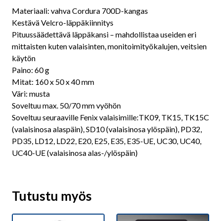
Materiaali: vahva Cordura 700D-kangas
Kestävä Velcro-läppäkiinnitys
Pituussäädettävä läppäkansi – mahdollistaa useiden eri
mittaisten kuten valaisinten, monitoimityökalujen, veitsien
käytön
Paino: 60 g
Mitat: 160 x 50 x 40 mm
Väri: musta
Soveltuu max. 50/70 mm vyöhön
Soveltuu seuraaville Fenix valaisimille:TK09, TK15, TK15C
(valaisinosa alaspäin), SD10 (valaisinosa ylöspäin), PD32,
PD35, LD12, LD22, E20, E25, E35, E35-UE, UC30, UC40,
UC40-UE (valaisinosa alas-/ylöspäin)
Tutustu myös