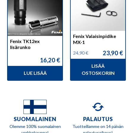
Fenix Valaisinpidike
Fenix TK12ex
MX-1
lisärunko
23,90
€
24,90
€
Alkuperäinen
Nykyinen
16,20
€
hinta
hinta
LISÄÄ
oli:
on:
24,90 €.
23,90 €.
LUE LISÄÄ
OSTOSKORIIN
SUOMALAINEN
PALAUTUS
Olemme 100% suomalainen
Tuotteillamme on 14 päivän
verkkokauppa!
palautusoikeus!