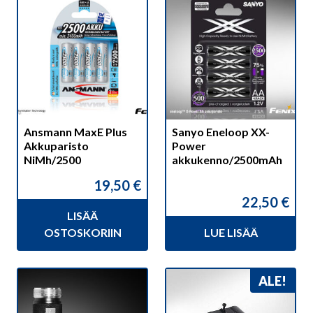
Ansmann MaxE Plus
Sanyo Eneloop XX-
Akkuparisto
Power
NiMh/2500
akkukenno/2500mAh
19,50
€
22,50
€
LISÄÄ
OSTOSKORIIN
LUE LISÄÄ
ALE!