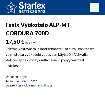
Fenix Vyökotelo ALP-MT
CORDURA 700D
17,50
€
(sis. alv.)
Erittäin kestävästä ja laadukkaasta Cordura- kankaasta
valmistettu vyökotelo vaativaan käyttöön. Vahvalla
Velcro-läppäkiinnityksellä valaisin pysyy varmasti
kotelossa.
Varasto loppu
Tuotetunnus (SKU):
5635
Osasto:
Fenix valaisimet ja tarvikkeet