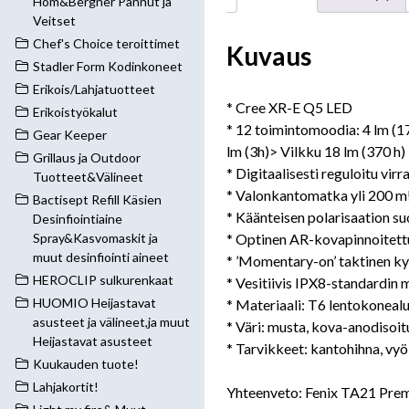
Hom&Bergner Pannut ja
Veitset
Chef's Choice teroittimet
Kuvaus
Stadler Form Kodinkoneet
Erikois/Lahjatuotteet
* Cree XR-E Q5 LED
Erikoistyökalut
* 12 toimintomoodia: 4 lm (17
Gear Keeper
lm (3h)> Vilkku 18 lm (370 h)
Grillaus ja Outdoor
* Digitaalisesti reguloitu vir
Tuotteet&Välineet
* Valonkantomatka yli 200 m
Bactisept Refill Käsien
* Käänteisen polarisaation su
Desinfiointiaine
* Optinen AR-kovapinnoitettu 
Spray&Kasvomaskit ja
muut desinfiointi aineet
* ’Momentary-on’ taktinen ky
HEROCLIP sulkurenkaat
* Vesitiivis IPX8-standardin
HUOMIO Heijastavat
* Materiaali: T6 lentokonealu
asusteet ja välineet,ja muut
* Väri: musta, kova-anodisoitu
Heijastavat asusteet
* Tarvikkeet: kantohihna, vyö
Kuukauden tuote!
Lahjakortit!
Yhteenveto: Fenix TA21 Pr