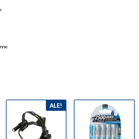
o
enne
ALE!