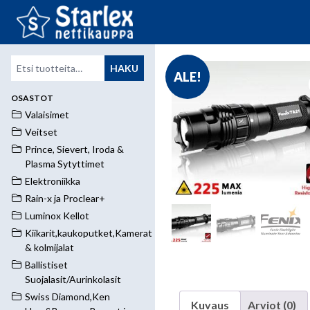
Etsi:
HAKU
ALE!
OSASTOT
Valaisimet
Veitset
Prince, Sievert, Iroda &
Plasma Sytyttimet
Elektroniikka
Rain-x ja Proclear+
Luminox Kellot
Kiikarit,kaukoputket,Kamerat
& kolmijalat
Ballistiset
Suojalasit/Aurinkolasit
Swiss Diamond,Ken
Kuvaus
Arviot (0)