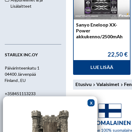
Lisälaitteet
Sanyo Eneloop XX-
Power
akkukenno/2500mAh
22,50
€
STARLEX INC.OY
LUE LISÄÄ
Päivärinteenkatu 1
04400 Järvenpää
Finland , EU
Etusivu
Valaisimet
Fen
+358451113233
+358400455392
starlex@kolumbus.fi
SUOMALAINEN
Asiakaspalvelu
Olemme 100% suomalain