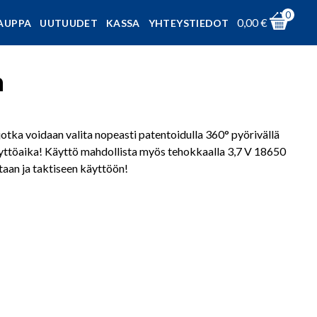
0
0,00
€
AUPPA
UUTUUDET
KASSA
YHTEYSTIEDOT
n
tka voidaan valita nopeasti patentoidulla 360° pyörivällä
yttöaika! Käyttö mahdollista myös tehokkaalla 3,7 V 18650
taan ja taktiseen käyttöön!