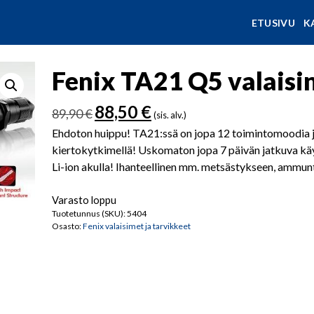
ETUSIVU
K
Fenix TA21 Q5 valaisi
Alkuperäinen
Nykyinen
88,50
€
89,90
€
(sis. alv.)
hinta
hinta
Ehdoton huippu! TA21:ssä on jopa 12 toimintomoodia jo
oli:
on:
kiertokytkimellä! Uskomaton jopa 7 päivän jatkuva kä
89,90 €.
88,50 €.
Li-ion akulla! Ihanteellinen mm. metsästykseen, ammun
Varasto loppu
Tuotetunnus (SKU):
5404
Osasto:
Fenix valaisimet ja tarvikkeet