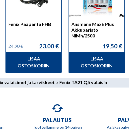
Fenix Pääpanta FHB
Ansmann MaxE Plus
Akkuparisto
NiMh/2500
23,00
€
19,50
€
24,90
€
Alkuperäinen
Nykyinen
hinta
hinta
LISÄÄ
LISÄÄ
oli:
on:
24,90 €.
23,00 €.
OSTOSKORIIN
OSTOSKORIIN
ix valaisimet ja tarvikkeet
Fenix TA21 Q5 valaisin
PALAUTUS
PAL
en
Tuotteillamme on 14 päivän
Asiakaspalv