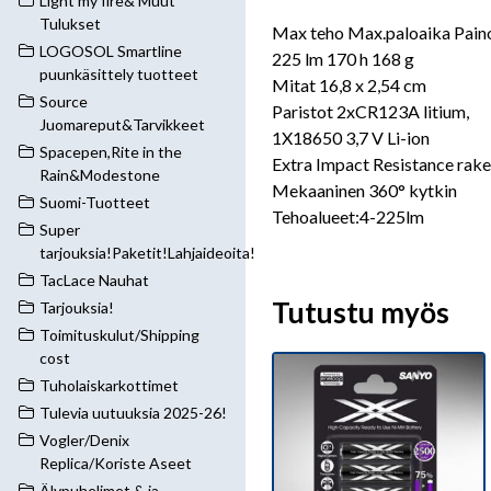
Light my fire& Muut
Tulukset
Max teho Max.paloaika Pain
LOGOSOL Smartline
225 lm 170 h 168 g
puunkäsittely tuotteet
Mitat 16,8 x 2,54 cm
Source
Paristot 2xCR123A litium,
Juomareput&Tarvikkeet
1X18650 3,7 V Li-ion
Spacepen,Rite in the
Extra Impact Resistance rak
Rain&Modestone
Mekaaninen 360° kytkin
Suomi-Tuotteet
Tehoalueet:4-225lm
Super
tarjouksia!Paketit!Lahjaideoita!
TacLace Nauhat
Tutustu myös
Tarjouksia!
Toimituskulut/Shipping
cost
Tuholaiskarkottimet
Tulevia uutuuksia 2025-26!
Vogler/Denix
Replica/Koriste Aseet
Älypuhelimet & ja