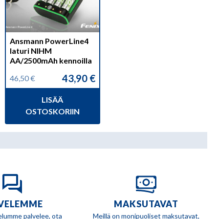
Ansmann PowerLine4
laturi NIHM
AA/2500mAh kennoilla
43,90
€
46,50
€
Alkuperäinen
Nykyinen
hinta
hinta
LISÄÄ
oli:
on:
46,50 €.
43,90 €.
OSTOSKORIIN
VELEMME
MAKSUTAVAT
elumme palvelee, ota
Meillä on monipuoliset maksutavat,