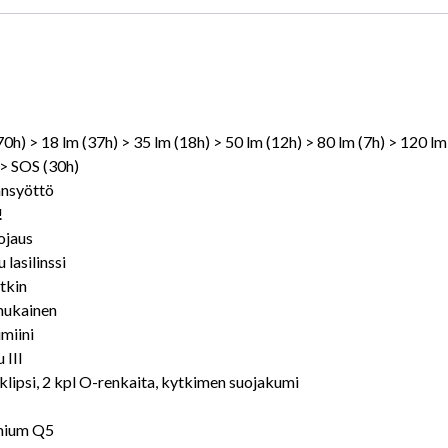
0h) > 18 lm (37h) > 35 lm (18h) > 50 lm (12h) > 80 lm (7h) > 120 lm
 > SOS (30h)
ransyöttö
!
ojaus
lasilinssi
tkin
 mukainen
miini
 III
klipsi, 2 kpl O-renkaita, kytkimen suojakumi
emium Q5