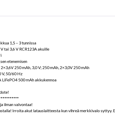
kkua 1,5 – 3 tunnissa
0 V tai 3,6 V RCR123A akuille
i
uksen etenemisen
h, 2×3,6V 250 mAh, 3,0 V; 250 mAh, 2×3,0V 250 mAh
0 V, 50/60 Hz
3A LiFePO4 500 mAh akkukennoa
edote!
***********
ja ilman valvontaa!
talla! Irroita akut latauslaitteesta kun vihreä merkkivalo syttyy. 