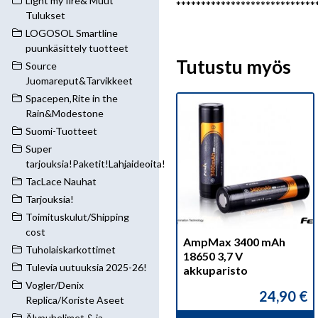
Light my fire& Muut
****************************
Tulukset
LOGOSOL Smartline
puunkäsittely tuotteet
Tutustu myös
Source
Juomareput&Tarvikkeet
Spacepen,Rite in the
Rain&Modestone
Suomi-Tuotteet
Super
tarjouksia!Paketit!Lahjaideoita!
TacLace Nauhat
Tarjouksia!
Toimituskulut/Shipping
cost
AmpMax 3400 mAh
Tuholaiskarkottimet
18650 3,7 V
Tulevia uutuuksia 2025-26!
akkuparisto
Vogler/Denix
24,90
€
Replica/Koriste Aseet
Älypuhelimet & ja