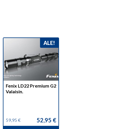
ALE!
Fenix LD22 Premium G2
Valaisin.
52,95
€
59,95
€
Alkuperäinen
Nykyinen
hinta
hinta