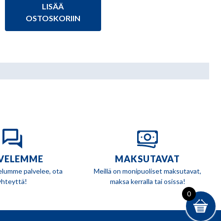
LISÄÄ
oli:
on:
59,95 €.
52,95 €.
OSTOSKORIIN
VELEMME
MAKSUTAVAT
elumme palvelee, ota
Meillä on monipuoliset maksutavat,
yhteyttä!
maksa kerralla tai osissa!
0