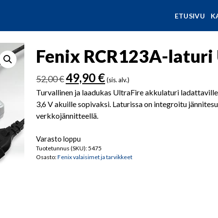
ETUSIVU
K
Fenix RCR123A-laturi 
Alkuperäinen
Nykyinen
49,90
€
52,00
€
(sis. alv.)
hinta
hinta
Turvallinen ja laadukas UltraFire akkulaturi ladattavill
oli:
on:
3,6 V akuille sopivaksi. Laturissa on integroitu jännites
52,00 €.
49,90 €.
verkkojännitteellä.
Varasto loppu
Tuotetunnus (SKU):
5475
Osasto:
Fenix valaisimet ja tarvikkeet