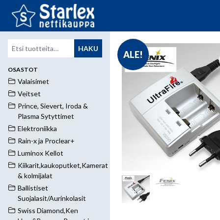
Etsi:
HAKU
ALE!
OSASTOT
Valaisimet
Veitset
Prince, Sievert, Iroda &
Plasma Sytyttimet
Elektroniikka
Rain-x ja Proclear+
Luminox Kellot
Kiikarit,kaukoputket,Kamerat
& kolmijalat
Ballistiset
Suojalasit/Aurinkolasit
Swiss Diamond,Ken