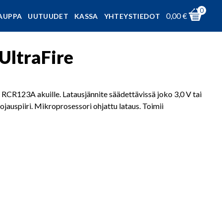
0
0,00
€
AUPPA
UUTUUDET
KASSA
YHTEYSTIEDOT
UltraFire
e RCR123A akuille. Latausjännite säädettävissä joko 3,0 V tai
uojauspiiri. Mikroprosessori ohjattu lataus. Toimii