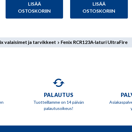
LISÄÄ
LISÄÄ
oli:
on:
59,00 €.
55,90 €.
OSTOSKORIIN
OSTOSKORIIN
ix valaisimet ja tarvikkeet
Fenix RCR123A-laturi UltraFire
PALAUTUS
PAL
en
Tuotteillamme on 14 päivän
Asiakaspalv
palautusoikeus!