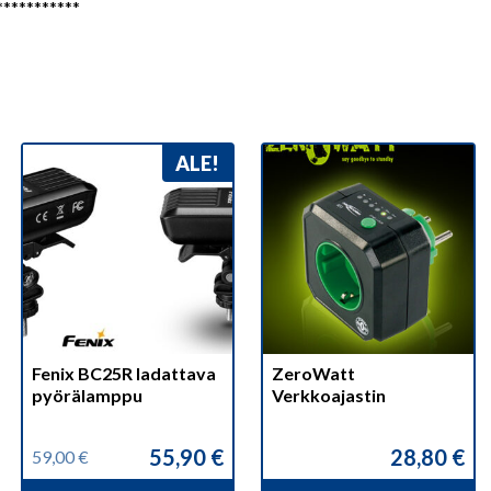
***********
ALE!
Fenix BC25R ladattava
ZeroWatt
pyörälamppu
Verkkoajastin
55,90
€
28,80
€
59,00
€
Alkuperäinen
Nykyinen
hinta
hinta