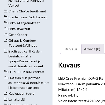
Hom&Bergner Pannut ja
Veitset
Chef's Choice teroittimet
Stadler Form Kodinkoneet
Erikois/Lahjatuotteet
Erikoistyökalut
Gear Keeper
Grillaus ja Outdoor
Tuotteet&Välineet
Kuvaus
Arviot (0)
Bactisept Refill Käsien
Desinfiointiaine
Spray&Kasvomaskit ja
Kuvaus
muut desinfiointi aineet
HEROCLIP sulkurenkaat
HUOMIO Heijastavat
LED Cree Premium XP-G R5
asusteet ja välineet,ja muut
Max teho 304 lm paloaika 20
Heijastavat asusteet
Mitat (cm) 12×2,4
Kuukauden tuote!
Paino 64,4 g
Lahjakortit!
Valon intensiteett 4918 cd 