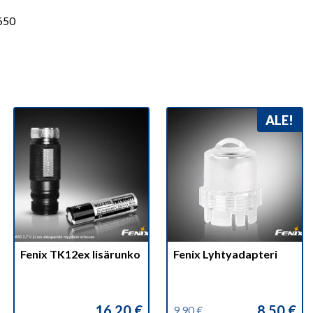
650
ALE!
Fenix TK12ex lisärunko
Fenix Lyhtyadapteri
16,20
€
8,50
€
9,90
€