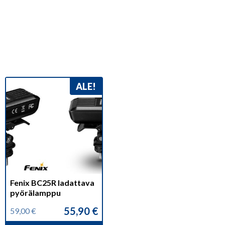
ALE!
Fenix BC25R ladattava
pyörälamppu
55,90
€
59,00
€
Alkuperäinen
Nykyinen