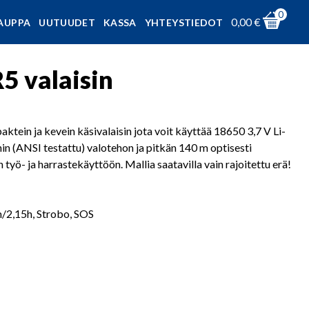
0
0,00
€
AUPPA
UUTUUDET
KASSA
YHTEYSTIEDOT
5 valaisin
 ja kevein käsivalaisin jota voit käyttää 18650 3,7 V Li-
n (ANSI testattu) valotehon ja pitkän 140 m optisesti
 työ- ja harrastekäyttöön. Mallia saatavilla vain rajoitettu erä!
m/2,15h, Strobo, SOS