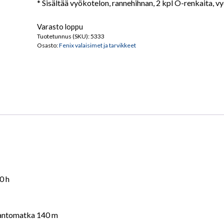
* Sisältää vyökotelon, rannehihnan, 2 kpl O-renkaita, 
Varasto loppu
Tuotetunnus (SKU):
5333
Osasto:
Fenix valaisimet ja tarvikkeet
0 h
,kantomatka 140 m