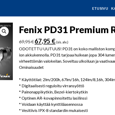
ETUSIVU
K
Fenix PD31 Premium R
Alkuperäinen
Nykyinen
67,95
€
69,95
€
(sis. alv.)
hinta
hinta
ODOTETTU UUTUUS! PD31 on koko malliston kompaktein
oli:
on:
ion akkukennolla. PD31 tarjoaa huikean jopa 304 lumeni
69,95 €.
67,95 €.
virheettömän valokeilan. Soveltuu ulkoiluun ja vaativaan
Ominaisuudet
* Käyttötilat: 2lm/200h, 67lm/16h, 124lm/8,16h, 304l
* Digitaalisesti reguloitu virransyöttö
* Painonappikytkin, Bezel-kiertokytkin
* Optinen AR-kovapinnoitettu lasilinssi
* Voidaan käyttää kynttiläasennossa
* Vesitiivis IPX-8 standardin mukaisesti