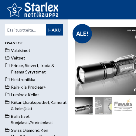
Etsi:
HAKU
ALE!
OSASTOT
Valaisimet
Veitset
Prince, Sievert, Iroda &
Plasma Sytyttimet
Elektroniikka
Rain-x ja Proclear+
Luminox Kellot
Kiikarit,kaukoputket,Kamerat
& kolmijalat
Ballistiset
Suojalasit/Aurinkolasit
Swiss Diamond,Ken