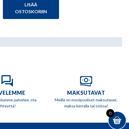
hinta
hinta
LISÄÄ
oli:
on:
59,00 €.
55,90 €.
OSTOSKORIIN
VELEMME
MAKSUTAVAT
elumme palvelee, ota
Meillä on monipuoliset maksutavat,
yhteyttä!
maksa kerralla tai osissa!
0