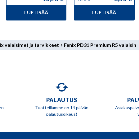
Alkuperäinen
Nykyinen
hinta
hinta
LUE LISÄÄ
LUE LISÄÄ
oli:
on:
9,90 €.
8,50 €.
ix valaisimet ja tarvikkeet
Fenix PD31 Premium R5 valaisin
PALAUTUS
PAL
en
Tuotteillamme on 14 päivän
Asiakaspalv
palautusoikeus!