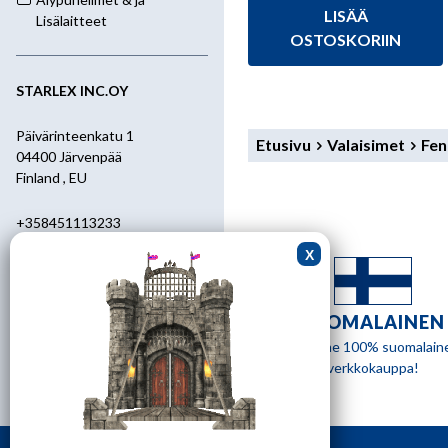
hinta
hinta
LISÄÄ
oli:
on:
Lisälaitteet
59,95 €.
52,95 €.
OSTOSKORIIN
STARLEX INC.OY
Päivärinteenkatu 1
Etusivu
Valaisimet
Fen
04400 Järvenpää
Finland , EU
+358451113233
+358400455392
starlex@kolumbus.fi
SUOMALAINEN
Asiakaspalvelu
Olemme 100% suomalain
verkkokauppa!
0451113233
ark.klo 08.30-17.00