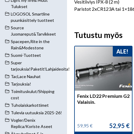
Light my fire& Muut
Vesitiiviys IPX-8 (2 m)
Tulukset
Paristot 2xCR123A tai 1×18
LOGOSOL Smartline
puunkäsittely tuotteet
Source
Tutustu myös
Juomareput&Tarvikkeet
Spacepen,Rite in the
Rain&Modestone
ALE!
Suomi-Tuotteet
Super
tarjouksia!Paketit!Lahjaideoita!
TacLace Nauhat
Tarjouksia!
Toimituskulut/Shipping
Fenix LD22 Premium G2
cost
Valaisin.
Tuholaiskarkottimet
Tulevia uutuuksia 2025-26!
Vogler/Denix
52,95
€
59,95
€
Replica/Koriste Aseet
Alkuperäinen
Nykyinen
Älypuhelimet & ja