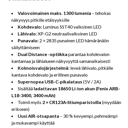
Valovoimainen maks. 1300 lumenia
– tehokas
näkyvyys pitkille etäisyyksille
Kohdevalo:
Luminus SST40 valkoinen LED
Lähivalo:
XP-G2 neutraalivalkoinen LED
Punavalo:
2 × 2835 punainen LED hämäränäön
säilyttämiseen
Dual Distance -optiikka
parantaa kohdevalon
kantamaa ja lähialueen näkyvyyttä samanaikaisesti
Kolmoisvalojärjestelmä:
leveä lähivalo, pitkälle
kantava kohdevalo ja erillinen punavalo
Supernopea USB-C-pikalataus
(5V / 2A)
Sisältää
ladattavan 18650 Li-ion akun (Fenix ARB-
L18-3400, 3400 mAh)
Toimii myös
2 × CR123A-litiumparistoilla
(myydään
erikseen)
Uusi AIR-otsapanta
– 30 % kevyempi, pehmeämpi
ja mukavampi käyttää