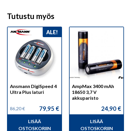
Tutustu myös
ALE!
Ansmann DigiSpeed 4
AmpMax 3400 mAh
Ultra Plus laturi
18650 3,7 V
akkuparisto
79,95
€
24,90
€
86,20
€
Alkuperäinen
Nykyinen
hinta
hinta
LISÄÄ
LISÄÄ
oli:
on:
86,20 €.
79,95 €.
OSTOSKORIIN
OSTOSKORIIN