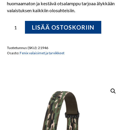
huomaamaton ja kestävä otsalamppu tarjoaa älykkään
valaistuksen kaikkiin olosuhteisiin.
FENIX
LISÄÄ OSTOSKORIIN
Otsalamppu
HM60R
CAMO,
Tuotetunnus (SKU):
21946
1300
Osasto:
Fenix valaisimet ja tarvikkeet
lm
LIMITED
EDITION!
määrä