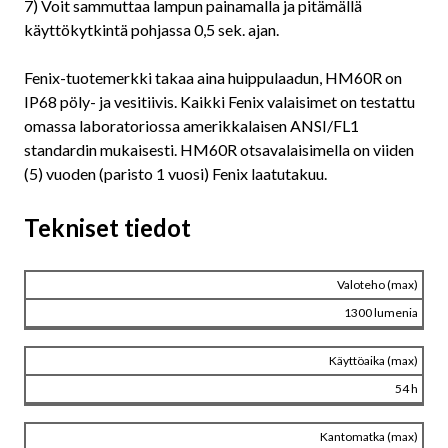
7) Voit sammuttaa lampun painamalla ja pitämällä
käyttökytkintä pohjassa 0,5 sek. ajan.
Fenix-tuotemerkki takaa aina huippulaadun, HM60R on
IP68 pöly- ja vesitiivis. Kaikki Fenix valaisimet on testattu
omassa laboratoriossa amerikkalaisen ANSI/FL1
standardin mukaisesti. HM60R otsavalaisimella on viiden
(5) vuoden (paristo 1 vuosi) Fenix laatutakuu.
Tekniset tiedot
Valoteho (max)
1300 lumenia
Käyttöaika (max)
54 h
Kantomatka (max)