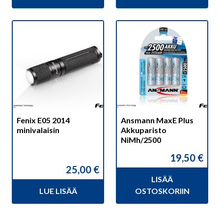
Fenix E05 2014
Ansmann MaxE Plus
minivalaisin
Akkuparisto
NiMh/2500
19,50
€
25,00
€
LISÄÄ
LUE LISÄÄ
OSTOSKORIIN