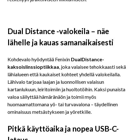
Dual Distance -valokeila – näe
lähelle ja kauas samanaikaisesti
Kohdevalo hyödyntää Fenixin
DualDistance-
kaksoislinssioptiikkaa
, joka valaisee tehokkaasti sekä
lähialueen että kaukaiset kohteet yhdellä valokeilalla.
Lähivalo tarjoaa laajan ja luonnollisen valaisun
kartanlukuun, leiritoimiin ja huoltotöihin. Kaksi punaista
valoa säilyttää hämäränäön ja toimii myös
huomaamattomana yö- tai turvavalona – täydellinen
ominaisuus metsästykseen ja yöretkille.
Pitkä käyttöaika ja nopea USB-C-
lataus