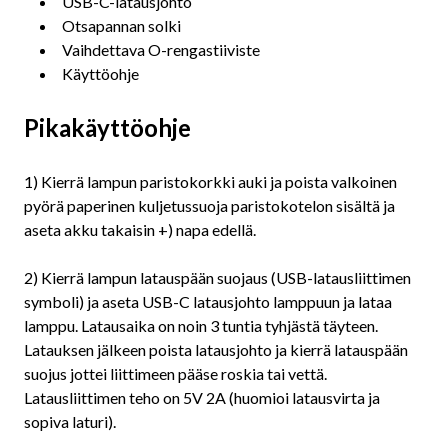
USB-C-latausjohto
Otsapannan solki
Vaihdettava O-rengastiiviste
Käyttöohje
Pikakäyttöohje
1) Kierrä lampun paristokorkki auki ja poista valkoinen
pyörä paperinen kuljetussuoja paristokotelon sisältä ja
aseta akku takaisin +) napa edellä.
2) Kierrä lampun latauspään suojaus (USB-latausliittimen
symboli) ja aseta USB-C latausjohto lamppuun ja lataa
lamppu. Latausaika on noin 3 tuntia tyhjästä täyteen.
Latauksen jälkeen poista latausjohto ja kierrä latauspään
suojus jottei liittimeen pääse roskia tai vettä.
Latausliittimen teho on 5V 2A (huomioi latausvirta ja
sopiva laturi).