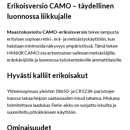
Erikoisversio CAMO – täydellinen
luonnossa liikkujalle
Maastokuvioitu CAMO-erikoisversio
tekee lampusta
erityisen sopivan retki-, erä- ja metsästyskäyttöön, kun
halutaan minimoida näkyvyys ympäristössä. Tämä tekee
HM60R CAMO:sta erinomaisen valinnan metsästäjille,
eränkävijöille ja luonnossa työskenteleville ammattilaisille.
Hyvästi kalliit erikoisakut
Yhteensopivuus yleisten 18650- ja CR123A-paristojen
kanssa takaa helpon saatavuuden missä tahansa. Mukana
toimitettava laadukas Fenix-akku on suojattu iskuilta ja
suunniteltu pitkäikäiseen käyttöön.
Ominaisuudet