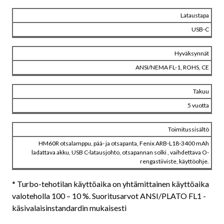
Lataustapa
USB-C
Hyväksynnät
ANSI/NEMA FL-1, ROHS, CE
Takuu
5 vuotta
Toimitussisältö
HM60R otsalamppu, pää- ja otsapanta, Fenix ARB-L18-3400 mAh
ladattava akku, USB C-latausjohto, otsapannan solki , vaihdettava O-
rengastiiviste, käyttöohje.
* Turbo-tehotilan käyttöaika on yhtämittainen käyttöaika
valoteholla 100 – 10 %. Suoritusarvot ANSI/PLATO FL1 -
käsivalaisinstandardin mukaisesti