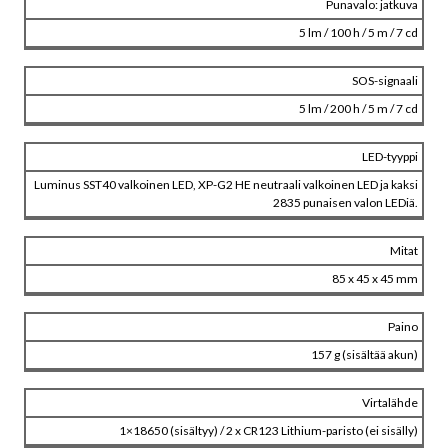
Punavalo: jatkuva
5 lm / 100 h / 5 m / 7 cd
SOS-signaali
5 lm / 200 h / 5 m / 7 cd
LED-tyyppi
Luminus SST40 valkoinen LED, XP-G2 HE neutraali valkoinen LED ja kaksi
2835 punaisen valon LEDiä.
Mitat
85 x 45 x 45 mm
Paino
157 g (sisältää akun)
Virtalähde
1×18650 (sisältyy) / 2 x CR123 Lithium-paristo (ei sisälly)