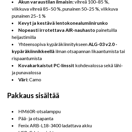
Akun varaustilan ilmaisin:
vihreä 100–85 %,
vilkkuva vihreä 85–50 %, punainen 50–25 %, vilkkuva
punainen 25–1 %
Kevyt ja kestävä lentokonealumiinirunko
Nopeasti irrotettava AIR-nauhasto
painetuilla
heijastimilla
Yhteensopiva kypäräkiinnitykseen
ALG-03 v2.0 -
kypäräkiinnikkeellä
ilman otsapannan likaantumista tai
rispaantumista
Kovakarkaistut PC-linssit
kohdevalossa sekä lähi-
ja punavalossa
Väri:
Camo
Pakkaus sisältää
HM60R-otsalamppu
Pää- ja otsapanta
Fenix ARB-L18-3400 ladattava akku