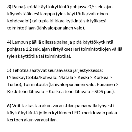
3) Paina ja pidä käyttökytkintä pohjassa 0,5 sek. ajan
käynnistääksesi lamppu (yleiskäyttötila/valkoinen
kohdevaloI) tai tupla klikkaa kytkintä siirtyäksesi
toimintotilaan (lähivalo/punainen valo).
4) Lampun päällä ollessa paina ja pidä käyttökytkintä
pohjassa 1,2 sek. ajan siirtyäksesi eri toimintotilojen väillä
(yleiskäyttötila tai toimintotila).
5) Tehotila säätyvät seuraavassa järjestyksessä:
(Yleiskäyttötila/kohvalo: Matala > Keski > Korkea >
Turbo), Toimintotila (lähivalo/punainen valo: Punainen >
Keskiteho lähivalo > Korkea teho lähivalo > SOS pun.).
6) Voit tarkastaa akun varaustilan painamalla lyhyesti
käyttökytkintä jolloin kytkimen LED-merkkivalo palaa
kertoen akun varaustilan.