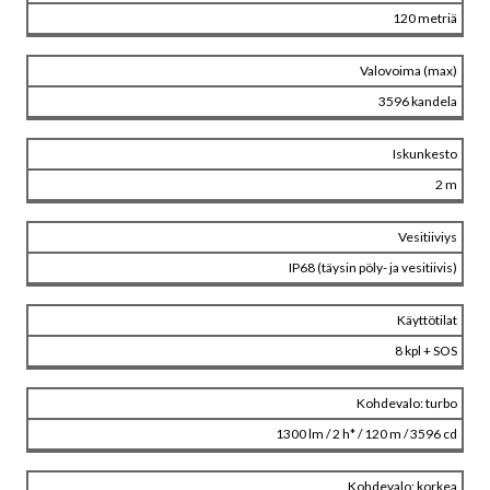
120 metriä
Valovoima (max)
3596 kandela
Iskunkesto
2 m
Vesitiiviys
IP68 (täysin pöly- ja vesitiivis)
Käyttötilat
8 kpl + SOS
Kohdevalo: turbo
1300 lm / 2 h* / 120 m / 3596 cd
Kohdevalo: korkea