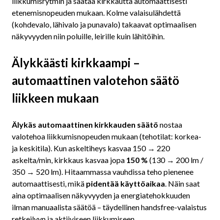
liikkumisrytmin ja säätää kirkkautta automaattisesti
etenemisnopeuden mukaan. Kolme valaisulähdettä
(kohdevalo, lähivalo ja punavalo) takaavat optimaalisen
näkyvyyden niin poluille, leirille kuin lähitöihin.
Älykkäästi kirkkaampi –
automaattinen valotehon säätö
liikkeen mukaan
Älykäs automaattinen kirkkauden säätö
nostaa
valotehoa liikkumisnopeuden mukaan (tehotilat: korkea-
ja keskitila). Kun askeltiheys kasvaa 150 → 220
askelta/min, kirkkaus kasvaa jopa
150 %
(130 → 200 lm /
350 → 520 lm). Hitaammassa vauhdissa teho pienenee
automaattisesti, mikä
pidentää käyttöaikaa
. Näin saat
aina optimaalisen näkyvyyden ja energiatehokkuuden
ilman manuaalista säätöä – täydellinen handsfree-valaistus
retkeilyyn ja aktiiviseen liikkumiseen.