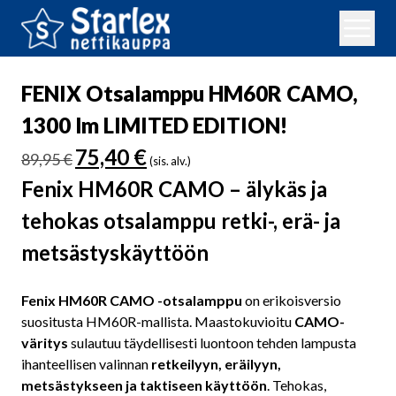
FENIX Otsalamppu HM60R CAMO,
1300 lm LIMITED EDITION!
Alkuperäinen
Nykyinen
75,40
€
89,95
€
(sis. alv.)
hinta
hinta
Fenix HM60R CAMO – älykäs ja
oli:
on:
89,95 €.
75,40 €.
tehokas otsalamppu retki-, erä- ja
metsästyskäyttöön
Fenix HM60R CAMO -otsalamppu
on erikoisversio
suositusta HM60R-mallista. Maastokuvioitu
CAMO-
väritys
sulautuu täydellisesti luontoon tehden lampusta
ihanteellisen valinnan
retkeilyyn, eräilyyn,
metsästykseen ja taktiseen käyttöön
. Tehokas,