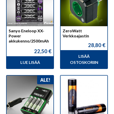
Sanyo Eneloop XX-
ZeroWatt
Power
Verkkoajastin
akkukenno/2500mAh
28,80
€
22,50
€
LISÄÄ
LUE LISÄÄ
OSTOSKORIIN
ALE!