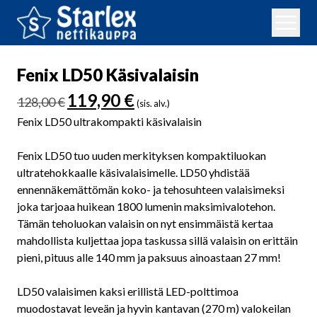
Fenix LD50 Käsivalaisin
Alkuperäinen
Nykyinen
119,90
€
128,00
€
(sis. alv.)
hinta
hinta
Fenix LD50 ultrakompakti käsivalaisin
oli:
on:
128,00 €.
119,90 €.
Fenix LD50 tuo uuden merkityksen kompaktiluokan
ultratehokkaalle käsivalaisimelle. LD50 yhdistää
ennennäkemättömän koko- ja tehosuhteen valaisimeksi
joka tarjoaa huikean 1800 lumenin maksimivalotehon.
Tämän teholuokan valaisin on nyt ensimmäistä kertaa
mahdollista kuljettaa jopa taskussa sillä valaisin on erittäin
pieni, pituus alle 140 mm ja paksuus ainoastaan 27 mm!
LD50 valaisimen kaksi erillistä LED-polttimoa
muodostavat leveän ja hyvin kantavan (270 m) valokeilan