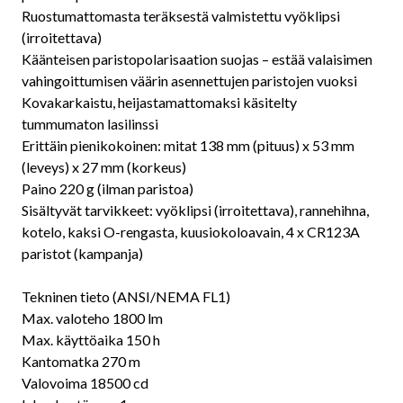
Ruostumattomasta teräksestä valmistettu vyöklipsi
(irroitettava)
Käänteisen paristopolarisaation suojas – estää valaisimen
vahingoittumisen väärin asennettujen paristojen vuoksi
Kovakarkaistu, heijastamattomaksi käsitelty
tummumaton lasilinssi
Erittäin pienikokoinen: mitat 138 mm (pituus) x 53 mm
(leveys) x 27 mm (korkeus)
Paino 220 g (ilman paristoa)
Sisältyvät tarvikkeet: vyöklipsi (irroitettava), rannehihna,
kotelo, kaksi O-rengasta, kuusiokoloavain, 4 x CR123A
paristot (kampanja)
Tekninen tieto (ANSI/NEMA FL1)
Max. valoteho 1800 lm
Max. käyttöaika 150 h
Kantomatka 270 m
Valovoima 18500 cd