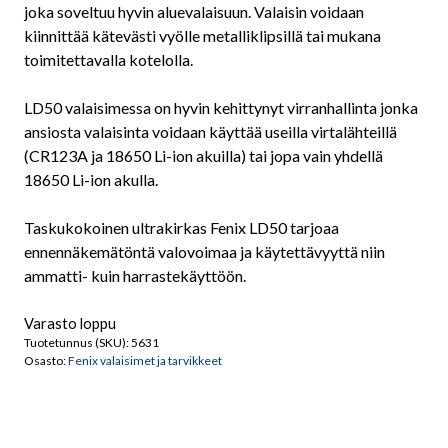
joka soveltuu hyvin aluevalaisuun. Valaisin voidaan
kiinnittää kätevästi vyölle metalliklipsillä tai mukana
toimitettavalla kotelolla.
LD50 valaisimessa on hyvin kehittynyt virranhallinta jonka
ansiosta valaisinta voidaan käyttää useilla virtalähteillä
(CR123A ja 18650 Li-ion akuilla) tai jopa vain yhdellä
18650 Li-ion akulla.
Taskukokoinen ultrakirkas Fenix LD50 tarjoaa
ennennäkemätöntä valovoimaa ja käytettävyyttä niin
ammatti- kuin harrastekäyttöön.
Varasto loppu
Tuotetunnus (SKU):
5631
Osasto:
Fenix valaisimet ja tarvikkeet