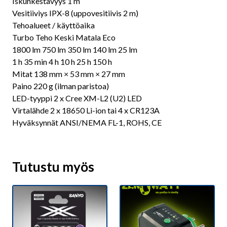
Iskunkestävyys 1 m
Vesitiiviys IPX-8 (uppovesitiivis 2 m)
Tehoalueet / käyttöaika
Turbo Teho Keski Matala Eco
1800 lm 750 lm 350 lm 140 lm 25 lm
1 h 35 min 4 h 10 h 25 h 150 h
Mitat 138 mm × 53 mm × 27 mm
Paino 220 g (ilman paristoa)
LED-tyyppi 2 x Cree XM-L2 (U2) LED
Virtalähde 2 x 18650 Li-ion tai 4 x CR123A
Hyväksynnät ANSI/NEMA FL-1, ROHS, CE
Tutustu myös