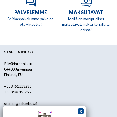
PALVELEMME
MAKSUTAVAT
Asiakaspalvelumme palvelee,
Meillä on monipuoliset
ota yhteyttä!
maksutavat, maksa kerralla tai
osissa!
STARLEX INC.OY
Päivärinteenkatu 1
04400 Järvenpää
Finland , EU
+358451113233
+358400455392
starlex@kolumbus.fi
Asiakaspalvelu