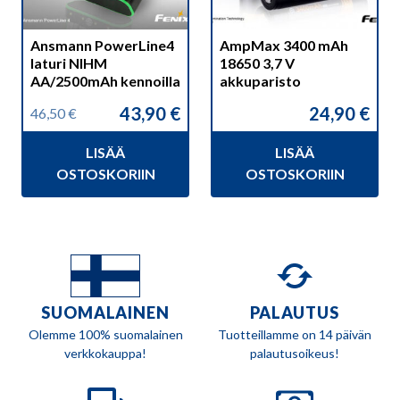
Ansmann PowerLine4
AmpMax 3400 mAh
laturi NIHM
18650 3,7 V
AA/2500mAh kennoilla
akkuparisto
43,90
€
24,90
€
46,50
€
Alkuperäinen
Nykyinen
hinta
hinta
LISÄÄ
LISÄÄ
oli:
on:
46,50 €.
43,90 €.
OSTOSKORIIN
OSTOSKORIIN
SUOMALAINEN
PALAUTUS
Olemme 100% suomalainen
Tuotteillamme on 14 päivän
verkkokauppa!
palautusoikeus!