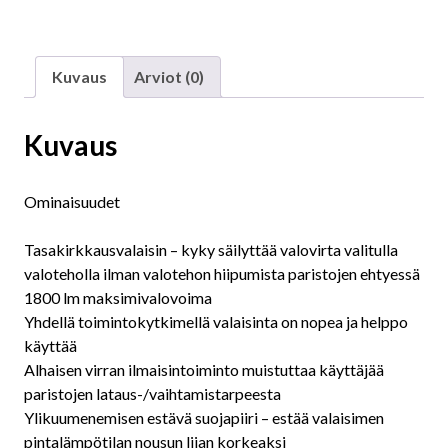
Kuvaus
Arviot (0)
Kuvaus
Ominaisuudet
Tasakirkkausvalaisin – kyky säilyttää valovirta valitulla
valoteholla ilman valotehon hiipumista paristojen ehtyessä
1800 lm maksimivalovoima
Yhdellä toimintokytkimellä valaisinta on nopea ja helppo
käyttää
Alhaisen virran ilmaisintoiminto muistuttaa käyttäjää
paristojen lataus-/vaihtamistarpeesta
Ylikuumenemisen estävä suojapiiri – estää valaisimen
pintalämpötilan nousun liian korkeaksi