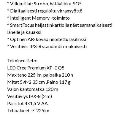
* Vilkkutilat: Strobo, hätävilkku, SOS
* Digitaalisesti reguloitu virransyöttö
* Intelligent Memory -toiminto
* SmartFocus heijastinkartiolla näet samanaikaisesti
lähelle ja kauaksi
* Optinen AR-kovapinnoitettu lasilinssi
* Vesitiivis IPX-8 standardin mukaisesti
Tekninen tieto:
LED Cree Premium XP-E Q5
Max teho 225 lm ,paloaika 210 h
Mitat 5,4×2,35 cm ,Paino 117 g
Valon kantomatka 120 m
Vesitiiviys IPX-8 (2 m)
Paristot 4×1,5 V AA
Tehoalueet :7-225lm