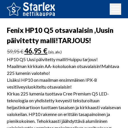
Fenix HP10 Q5 otsavalaisin ,Uusin
päivitetty malli!TARJOUS!
Alkuperäinen
Nykyinen
46,95
€
59,95
€
(sis. alv.)
hinta
hinta
HP10 Q5 Uusi päivitetty malli!Huippu tarjous!
oli:
on:
Maailman kirkkain AA-kokoluokan otsavalaisin!Mahtava
59,95 €.
46,95 €.
225 lumenin valoteho!
Lisäksi HP10 on maailman ensimmäinen IPX-8
vesitiiveysluokiteltu otsavalaisin!
Kirkas 225 lumenia tuottava Cree Premium Q5 LED-
teknologia on yhdistetty kevyesti teksturoituun
heijastinkartioon tuottaen tasaisen ja kirkkaasti valaisevan
valokeilan. HP10 rakenne on erittäin tasapainoinen ja
pienikokoinen. Tehokkaasti jäähdyttävä alumiininen
valaisinkartio varmistaa maksimaalisen suorituskyvyn.