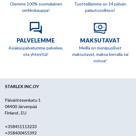
Olemme 100% suomalainen
Tuotteillamme on 14 päivän
verkkokauppa!
palautusoikeus!
PALVELEMME
MAKSUTAVAT
Asiakaspalvelumme palvelee,
Meillä on monipuoliset
ota yhteyttä!
maksutavat, maksa kerralla tai
osissa!
STARLEX INC.OY
Päivärinteenkatu 1
04400 Järvenpää
Finland , EU
+358451113233
+358400455392