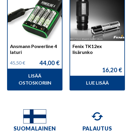
Ansmann Powerline 4
Fenix TK12ex
laturi
lisärunko
44,00
€
45,50
€
Alkuperäinen
Nykyinen
16,20
€
hinta
hinta
LISÄÄ
oli:
on:
45,50 €.
44,00 €.
OSTOSKORIIN
LUE LISÄÄ
SUOMALAINEN
PALAUTUS