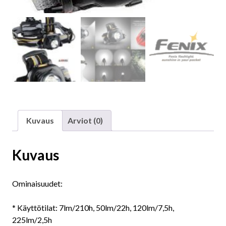
Kuvaus
Arviot (0)
Kuvaus
Ominaisuudet:
* Käyttötilat: 7lm/210h, 50lm/22h, 120lm/7,5h,
225lm/2,5h