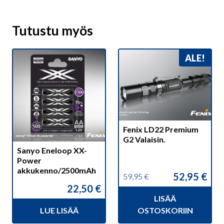
Tutustu myös
ALE!
Fenix LD22 Premium
G2 Valaisin.
Sanyo Eneloop XX-
Power
akkukenno/2500mAh
52,95
€
59,95
€
Alkuperäinen
Nykyinen
22,50
€
hinta
hinta
LISÄÄ
oli:
on:
59,95 €.
52,95 €.
LUE LISÄÄ
OSTOSKORIIN