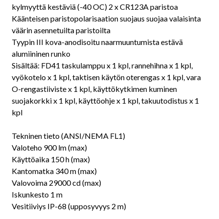
kylmyyttä kestäviä (-40 OC) 2 x CR123A paristoa
Käänteisen paristopolarisaation suojaus suojaa valaisinta
väärin asennetuilta paristoilta
Tyypin III kova-anodisoitu naarmuuntumista estävä
alumiininen runko
Sisältää: FD41 taskulamppu x 1 kpl, rannehihna x 1 kpl,
vyökotelo x 1 kpl, taktisen käytön oterengas x 1 kpl, vara
O-rengastiiviste x 1 kpl, käyttökytkimen kuminen
suojakorkki x 1 kpl, käyttöohje x 1 kpl, takuutodistus x 1
kpl
Tekninen tieto (ANSI/NEMA FL1)
Valoteho 900 lm (max)
Käyttöaika 150 h (max)
Kantomatka 340 m (max)
Valovoima 29000 cd (max)
Iskunkesto 1 m
Vesitiiviys IP-68 (upposyvyys 2 m)