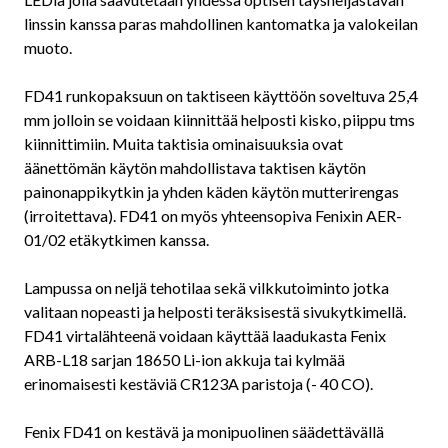
linssin kanssa paras mahdollinen kantomatka ja valokeilan
muoto.
FD41 runkopaksuun on taktiseen käyttöön soveltuva 25,4
mm jolloin se voidaan kiinnittää helposti kisko, piippu tms
kiinnittimiin. Muita taktisia ominaisuuksia ovat
äänettömän käytön mahdollistava taktisen käytön
painonappikytkin ja yhden käden käytön mutterirengas
(irroitettava). FD41 on myös yhteensopiva Fenixin AER-
01/02 etäkytkimen kanssa.
Lampussa on neljä tehotilaa sekä vilkkutoiminto jotka
valitaan nopeasti ja helposti teräksisestä sivukytkimellä.
FD41 virtalähteenä voidaan käyttää laadukasta Fenix
ARB-L18 sarjan 18650 Li-ion akkuja tai kylmää
erinomaisesti kestäviä CR123A paristoja (- 40 CO).
Fenix FD41 on kestävä ja monipuolinen säädettävällä