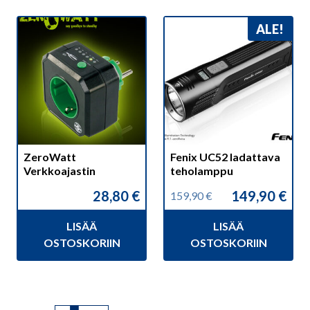
ALE!
ZeroWatt
Fenix UC52 ladattava
Verkkoajastin
teholamppu
28,80
€
149,90
€
159,90
€
Alkuperäinen
Nykyinen
hinta
hinta
LISÄÄ
LISÄÄ
oli:
on:
159,90 €.
149,90 €.
OSTOSKORIIN
OSTOSKORIIN