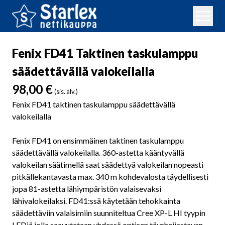
Fenix FD41 Taktinen taskulamppu
säädettävällä valokeilalla
98,00
€
(sis. alv.)
Fenix FD41 taktinen taskulamppu säädettävällä
valokeilalla
Fenix FD41 on ensimmäinen taktinen taskulamppu
säädettävällä valokeilalla. 360-astetta kääntyvällä
valokeilan säätimellä saat säädettyä valokeilan nopeasti
pitkällekantavasta max. 340 m kohdevalosta täydellisesti
jopa 81-astetta lähiympäristön valaisevaksi
lähivalokeilaksi. FD41:ssä käytetään tehokkainta
säädettäviin valaisimiin suunniteltua Cree XP-L HI tyypin
LEDiä jolla saavutetaan yhdessä optisen täysheijastavan