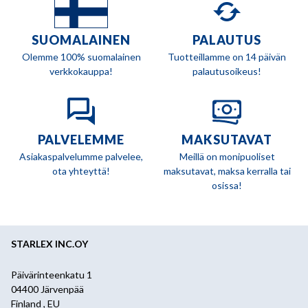
SUOMALAINEN
PALAUTUS
Olemme 100% suomalainen
Tuotteillamme on 14 päivän
verkkokauppa!
palautusoikeus!
PALVELEMME
MAKSUTAVAT
Asiakaspalvelumme palvelee,
Meillä on monipuoliset
ota yhteyttä!
maksutavat, maksa kerralla tai
osissa!
STARLEX INC.OY
Päivärinteenkatu 1
04400 Järvenpää
Finland , EU