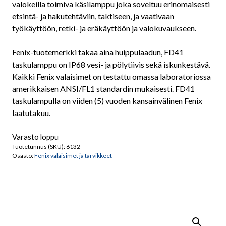
valokeilla toimiva käsilamppu joka soveltuu erinomaisesti
etsintä- ja hakutehtäviin, taktiseen, ja vaativaan
työkäyttöön, retki- ja eräkäyttöön ja valokuvaukseen.
Fenix-tuotemerkki takaa aina huippulaadun, FD41
taskulamppu on IP68 vesi- ja pölytiivis sekä iskunkestävä.
Kaikki Fenix valaisimet on testattu omassa laboratoriossa
amerikkaisen ANSI/FL1 standardin mukaisesti. FD41
taskulampulla on viiden (5) vuoden kansainvälinen Fenix
laatutakuu.
Varasto loppu
Tuotetunnus (SKU):
6132
Osasto:
Fenix valaisimet ja tarvikkeet