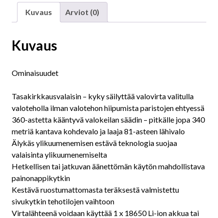
Kuvaus
Arviot (0)
Kuvaus
Ominaisuudet
Tasakirkkausvalaisin – kyky säilyttää valovirta valitulla
valoteholla ilman valotehon hiipumista paristojen ehtyessä
360-astetta kääntyvä valokeilan säädin – pitkälle jopa 340
metriä kantava kohdevalo ja laaja 81-asteen lähivalo
Älykäs ylikuumenemisen estävä teknologia suojaa
valaisinta ylikuumenemiselta
Hetkellisen tai jatkuvan äänettömän käytön mahdollistava
painonappikytkin
Kestävä ruostumattomasta teräksestä valmistettu
sivukytkin tehotilojen vaihtoon
Virtalähteenä voidaan käyttää 1 x 18650 Li-ion akkua tai