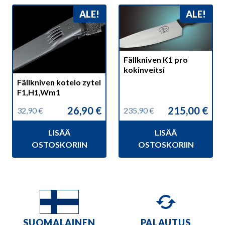
ALE!
ALE!
Fällkniven K1 pro
kokinveitsi
Fällkniven kotelo zytel
F1,H1,Wm1
26,90
€
215,00
€
32,90
€
235,90
€
Alkuperäinen
Nykyinen
Alkuperäinen
Nykyinen
hinta
hinta
hinta
hinta
LISÄÄ
LISÄÄ
oli:
on:
oli:
on:
32,90 €.
26,90 €.
235,90 €.
215,00 €.
OSTOSKORIIN
OSTOSKORIIN
SUOMALAINEN
PALAUTUS