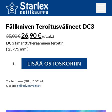
Fällkniven Teroitusvälineet DC3
Alkuperäinen
Nykyinen
26,90
€
35,00
€
(sis. alv.)
hinta
hinta
DC3 timantti/keraaminen teroitin
oli:
on:
( 25×75 mm )
35,00 €.
26,90 €.
Fällkniven
LISÄÄ OSTOSKORIIN
Teroitusvälineet
DC3
määrä
Tuotetunnus (SKU):
100142
Osasto:
Fällkniven veitset