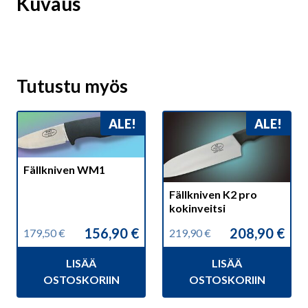
Kuvaus
Tutustu myös
ALE!
ALE!
Fällkniven WM1
Fällkniven K2 pro
kokinveitsi
156,90
€
208,90
€
179,50
€
219,90
€
Alkuperäinen
Nykyinen
Alkuperäinen
Nykyinen
hinta
hinta
hinta
hinta
LISÄÄ
LISÄÄ
oli:
on:
oli:
on:
179,50 €.
156,90 €.
219,90 €.
208,90 €.
OSTOSKORIIN
OSTOSKORIIN