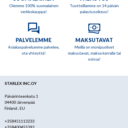
Olemme 100% suomalainen
Tuotteillamme on 14 päivän
verkkokauppa!
palautusoikeus!
PALVELEMME
MAKSUTAVAT
Asiakaspalvelumme palvelee,
Meillä on monipuoliset
ota yhteyttä!
maksutavat, maksa kerralla tai
osissa!
STARLEX INC.OY
Päivärinteenkatu 1
04400 Järvenpää
Finland , EU
+358451113233
+358400455392