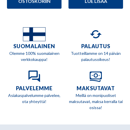
595,00 €.
530,00 €.
OSTOSKORIIN
LUE LISÄÄ
oli:
on:
199,90 €.
178,90 €.
SUOMALAINEN
PALAUTUS
Olemme 100% suomalainen
Tuotteillamme on 14 päivän
verkkokauppa!
palautusoikeus!
PALVELEMME
MAKSUTAVAT
Asiakaspalvelumme palvelee,
Meillä on monipuoliset
ota yhteyttä!
maksutavat, maksa kerralla tai
osissa!