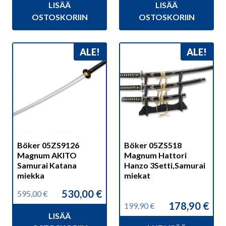
LISÄÄ
LISÄÄ
oli:
on:
oli:
on:
199,00 €.
180,90 €.
44,90 €.
37,90 €.
OSTOSKORIIN
OSTOSKORIIN
ALE!
ALE!
Böker 05ZS9126
Böker 05ZS518
Magnum AKITO
Magnum Hattori
Samurai Katana
Hanzo 3Setti,Samurai
miekka
miekat
530,00
€
595,00
€
Alkuperäinen
Nykyinen
178,90
€
199,90
€
hinta
hinta
Alkuperäinen
Nykyinen
LISÄÄ
oli:
on:
hinta
hinta