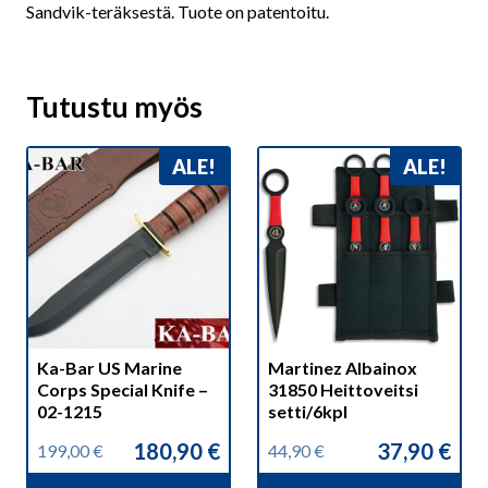
Sandvik-teräksestä. Tuote on patentoitu.
Tutustu myös
ALE!
ALE!
Ka-Bar US Marine
Martinez Albainox
Corps Special Knife –
31850 Heittoveitsi
02-1215
setti/6kpl
180,90
€
37,90
€
199,00
€
44,90
€
Alkuperäinen
Nykyinen
Alkuperäinen
Nykyinen
hinta
hinta
hinta
hinta