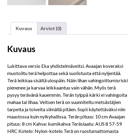
Kuvaus
Arviot (0)
Kuvaus
Lukittava versio Eka yhdistelmäveitsi. Avaajan koveraksi
muotoiltu terä helpottaa sekä suolistusta että nyljentää.
Terä leikkaa sisältä ulospäin. Näin lihan vahingoittumisriski
pienenee ja karvaa leikkaantuu vain vähän. Myös terä
pysyy terävänä kauemmin. Terän tylppä kärki ei vahingoita
mahaa tai lihaa. Veitsen terä on suunniteltu metsästäjien
tarpeita ja toiveita silmällä pitäen. Sopii käytettäväksi niin
maastossa kuin nylkyhallissa. Terän pituus: 10 cm Avaajan
pituus: 8 cm Kahva: kumikahva Teräslaatu: AUS 8 57-59
HRC Kotelo: Nylon-kotelo Terä on ruostumattomasta