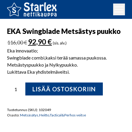
EKA Swingblade Metsästys puukko
Alkuperäinen
Nykyinen
92,90
€
116,00
€
(sis. alv.)
hinta
hinta
Eka innovaatio;
oli:
on:
Swingblade combi,kaksi terää samassa puukossa.
116,00 €.
92,90 €.
Metsästyspuukko ja Nylkypuukko.
Lukittava Eka yhdistelmäveitsi.
EKA
LISÄÄ OSTOSKORIIN
Swingblade
Metsästys
puukko
Tuotetunnus (SKU):
102049
määrä
Osasto:
Metsäsätys,Heitto,Tactical&Perhos veitse