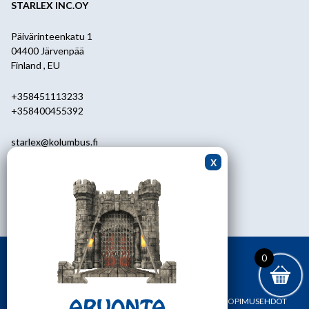
STARLEX INC.OY
Päivärinteenkatu 1
04400 Järvenpää
Finland , EU
+358451113233
+358400455392
starlex@kolumbus.fi
Asiakaspalvelu
0451113233
ark.klo 08.30-17.00
0
ETUSIVU
YHTEYSTIEDOT
OMA TILI
TILAUS- JA SOPIMUSEHDOT