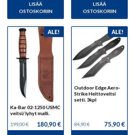
LISÄÄ
LISÄÄ
oli:
on:
oli:
on:
79,90 €.
72,90 €.
109,00 €.
89,00 €.
OSTOSKORIIN
OSTOSKORIIN
ALE!
ALE!
Outdoor Edge Aero-
Strike Heittoveitsi
setti. 3kpl
Ka-Bar 02-1250 USMC
veitsi/ lyhyt malli.
180,90
€
75,90
€
199,00
€
84,90
€
Alkuperäinen
Nykyinen
Alkuperäinen
Nykyinen
hinta
hinta
hinta
hinta