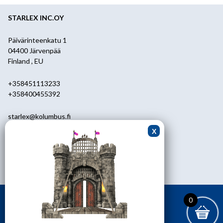
STARLEX INC.OY
Päivärinteenkatu 1
04400 Järvenpää
Finland , EU
+358451113233
+358400455392
starlex@kolumbus.fi
Asiakaspalvelu
0451113233
ark.klo 08.30-17.00
0