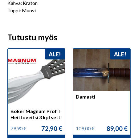
Kahva: Kraton
Tuppi: Muovi
Tutustu myös
ALE!
ALE!
Damasti
Böker Magnum Profi I
Heittoveitsi 3 kpl setti
72,90
€
89,00
€
79,90
€
109,00
€
Alkuperäinen
Nykyinen
Alkuperäinen
Nykyinen
hinta
hinta
hinta
hinta