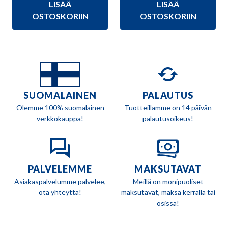
LISÄÄ
LISÄÄ
oli:
on:
oli:
on:
199,00 €.
180,90 €.
84,90 €.
75,90 €.
OSTOSKORIIN
OSTOSKORIIN
SUOMALAINEN
PALAUTUS
Olemme 100% suomalainen
Tuotteillamme on 14 päivän
verkkokauppa!
palautusoikeus!
PALVELEMME
MAKSUTAVAT
Asiakaspalvelumme palvelee,
Meillä on monipuoliset
ota yhteyttä!
maksutavat, maksa kerralla tai
osissa!