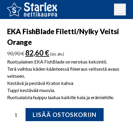
EKA FishBlade Filetti/Nylky Veitsi
Orange
Alkuperäinen
Nykyinen
82,60
€
90,90
€
(sis. alv.)
hinta
hinta
Ruotsalainen EKA FishBlade on nerokas keksintö.
oli:
on:
Terä vaihtuu käden käänteessä fileeraus veitsestä avaus
90,90 €.
82,60 €.
veitseen.
Kestävä ja pestävä Kraton kahva
Tuppi kestävää muovia.
Ruotsalaista huippu laatua kaikille kala ja erämiehille.
EKA
LISÄÄ OSTOSKORIIN
FishBlade
Filetti/Nylky
Veitsi