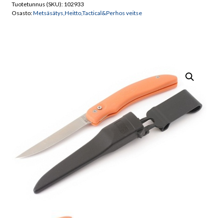
Tuotetunnus (SKU):
102933
Orange
Osasto:
Metsäsätys,Heitto,Tactical&Perhos veitse
määrä