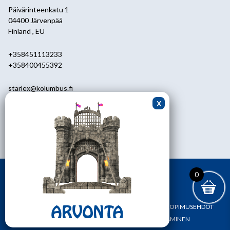
Päivärinteenkatu 1
04400 Järvenpää
Finland , EU
+358451113233
+358400455392
starlex@kolumbus.fi
Asiakaspalvelu
0451113233
ark.klo 08.30-17.00
0
ETUSIVU
YHTEYSTIEDOT
OMA TILI
TILAUS- JA SOPIMUSEHDOT
REKISTERI- JA TIETOSUOJASELOSTE
MAKSAMINEN