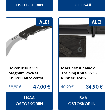
oli:
on:
hinta
hinta
109,00 €.
89,00 €.
OSTOSKORIIN
LUE LISÄÄ
oli:
on:
13,90 €.
10,00 €.
ALE!
ALE!
Böker 01MB511
Martinez Albainox
Magnum Pocket
Training Knife K25 –
Khukri Taittoveitsi
Rubber 32412
47,00
€
34,90
€
59,90
€
40,90
€
Alkuperäinen
Nykyinen
Alkuperäinen
Nykyinen
hinta
hinta
hinta
hinta
LISÄÄ
LISÄÄ
oli:
on:
oli:
on:
59,90 €.
47,00 €.
40,90 €.
34,90 €.
OSTOSKORIIN
OSTOSKORIIN