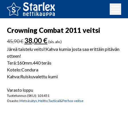
Crowning Combat 2011 veitsi
Alkuperäinen
Nykyinen
38,00
€
45,90
€
(sis. alv.)
hinta
hinta
Järeä taistelu veitsi!Kahva kumia josta saa erittäin pitävän
oli:
on:
otteen!
45,90 €.
38,00 €.
Terä:160mm.440 teräs
Kotelo:Condura
Kahva:Ruiskuvalettu kumi
Varasto loppu
Tuotetunnus (SKU):
101451
Osasto:
Metsäsätys,Heitto,Tactical&Perhos veitse