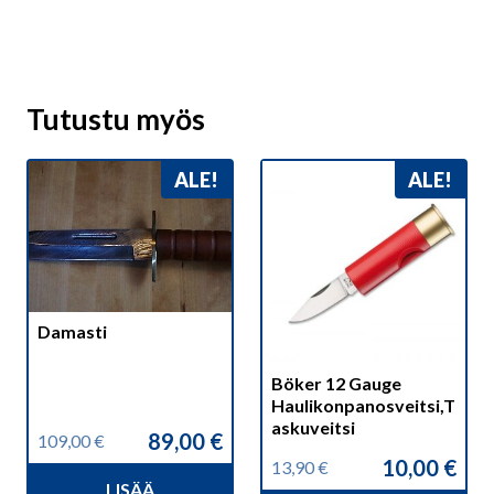
Tutustu myös
ALE!
ALE!
Damasti
Böker 12 Gauge
Haulikonpanosveitsi,T
askuveitsi
89,00
€
109,00
€
Alkuperäinen
Nykyinen
10,00
€
13,90
€
hinta
hinta
Alkuperäinen
Nykyinen
LISÄÄ