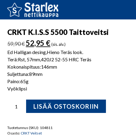
CRKT K.I.S.S 5500 Taittoveitsi
Alkuperäinen
Nykyinen
52,95
€
59,90
€
(sis. alv.)
hinta
hinta
Ed Halligan desing,Hieno Teräs look.
oli:
on:
Terä:Rst, 57mm,420J2 52-55 HRC Teräs
59,90 €.
52,95 €.
Kokonaispituus:146mm
Suljettuna:89mm
Paino:65g
Vyöklipsi
CRKT
LISÄÄ OSTOSKORIIN
K.I.S.S
5500
Taittoveitsi
Tuotetunnus (SKU):
104811
määrä
Osasto:
CRKT Veitset