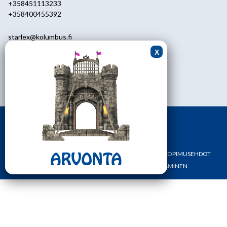
+358451113233
+358400455392
starlex@kolumbus.fi
Asiakaspalvelu
0451113233
ark.klo 08.30-17.00
ETUSIVU
YHTEYSTIEDOT
OMA TILI
TILAUS- JA SOPIMUSEHDOT
REKISTERI- JA TIETOSUOJASELOSTE
MAKSAMINEN