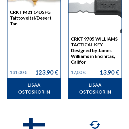
CRKT M21 14DSFG
Taittoveitsi/Desert
Tan
CRKT 9705 WILLIAMS
TACTICAL KEY
Designed by James
Williams in Encinitas,
Califor
123,90
€
13,90
€
131,00
€
17,00
€
Alkuperäinen
Nykyinen
Alkuperäinen
Nykyinen
hinta
hinta
hinta
hinta
LISÄÄ
LISÄÄ
oli:
on:
oli:
on:
131,00 €.
123,90 €.
17,00 €.
13,90 €.
OSTOSKORIIN
OSTOSKORIIN