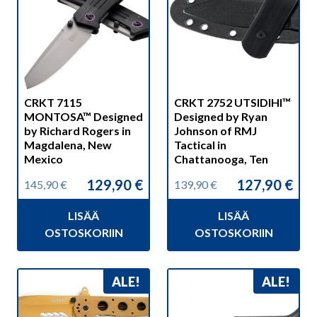
CRKT 7115
CRKT 2752 UTSIDIHI™
MONTOSA™ Designed
Designed by Ryan
by Richard Rogers in
Johnson of RMJ
Magdalena, New
Tactical in
Mexico
Chattanooga, Ten
129,90
€
127,90
€
145,90
€
139,90
€
Alkuperäinen
Nykyinen
Alkuperäinen
Nykyinen
hinta
hinta
hinta
hinta
LISÄÄ
LISÄÄ
oli:
on:
oli:
on:
145,90 €.
129,90 €.
139,90 €.
127,90 €.
OSTOSKORIIN
OSTOSKORIIN
ALE!
ALE!