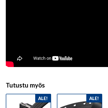
Tutustu myös
ALE!
ALE!