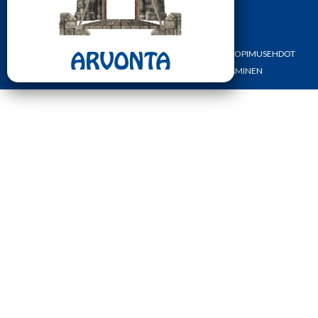
ETUSIVU
YHTEYSTIEDOT
OMA TILI
TILAUS- JA SOPIMUSEHDOT
REKISTERI- JA TIETOSUOJASELOSTE
MAKSAMINEN