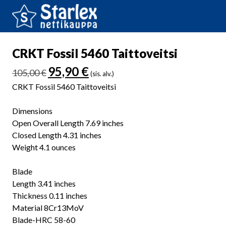
CRKT Fossil 5460 Taittoveitsi
Alkuperäinen
Nykyinen
95,90
€
105,00
€
(sis. alv.)
hinta
hinta
CRKT Fossil 5460 Taittoveitsi
oli:
on:
105,00 €.
95,90 €.
Dimensions
Open Overall Length 7.69 inches
Closed Length 4.31 inches
Weight 4.1 ounces
Blade
Length 3.41 inches
Thickness 0.11 inches
Material 8Cr13MoV
Blade-HRC 58-60