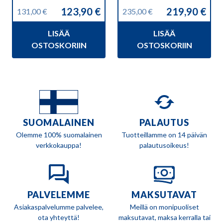
123,90
€
219,90
€
131,00
€
235,00
€
Alkuperäinen
Nykyinen
Alkuperäinen
Nykyinen
hinta
hinta
hinta
hinta
LISÄÄ
LISÄÄ
oli:
on:
oli:
on:
131,00 €.
123,90 €.
235,00 €.
219,90 €.
OSTOSKORIIN
OSTOSKORIIN
SUOMALAINEN
PALAUTUS
Olemme 100% suomalainen
Tuotteillamme on 14 päivän
verkkokauppa!
palautusoikeus!
PALVELEMME
MAKSUTAVAT
Asiakaspalvelumme palvelee,
Meillä on monipuoliset
ota yhteyttä!
maksutavat, maksa kerralla tai