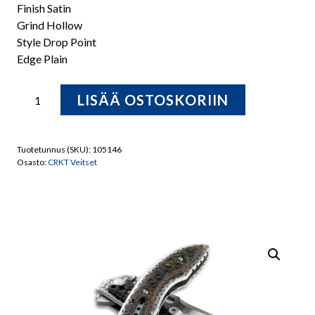
Finish Satin
Grind Hollow
Style Drop Point
Edge Plain
CRKT
LISÄÄ OSTOSKORIIN
Fossil
5460
Taittoveitsi
Tuotetunnus (SKU):
105146
määrä
Osasto:
CRKT Veitset