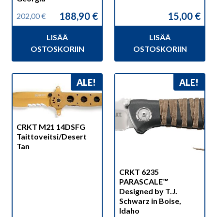
188,90
€
15,00
€
202,00
€
Alkuperäinen
Nykyinen
hinta
hinta
LISÄÄ
LISÄÄ
oli:
on:
202,00 €.
188,90 €.
OSTOSKORIIN
OSTOSKORIIN
ALE!
ALE!
CRKT M21 14DSFG
Taittoveitsi/Desert
Tan
CRKT 6235
PARASCALE™
Designed by T.J.
Schwarz in Boise,
Idaho