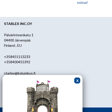
osissa!
STARLEX INC.OY
Päivärinteenkatu 1
04400 Järvenpää
Finland , EU
+358451113233
+358400455392
starlex@kolumbus.fi
Asiakaspalvelu
0451113233
ark.klo 08.30-17.00