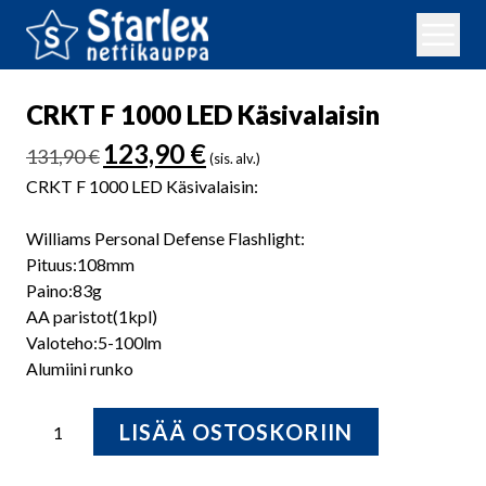
CRKT F 1000 LED Käsivalaisin
Alkuperäinen
Nykyinen
123,90
€
131,90
€
(sis. alv.)
hinta
hinta
CRKT F 1000 LED Käsivalaisin:
oli:
on:
131,90 €.
123,90 €.
Williams Personal Defense Flashlight:
Pituus:108mm
Paino:83g
AA paristot(1kpl)
Valoteho:5-100lm
Alumiini runko
CRKT
LISÄÄ OSTOSKORIIN
F
1000