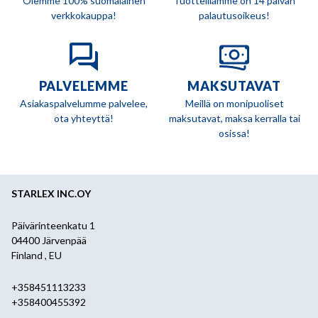
Olemme 100% suomalainen
Tuotteillamme on 14 päivän
verkkokauppa!
palautusoikeus!
PALVELEMME
MAKSUTAVAT
Asiakaspalvelumme palvelee,
Meillä on monipuoliset
ota yhteyttä!
maksutavat, maksa kerralla tai
osissa!
STARLEX INC.OY
Päivärinteenkatu 1
04400 Järvenpää
Finland , EU
+358451113233
+358400455392