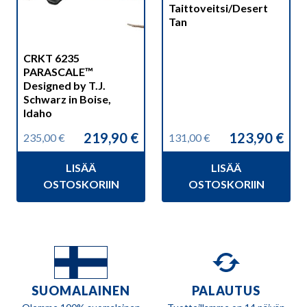
Taittoveitsi/Desert
Tan
CRKT 6235
PARASCALE™
Designed by T.J.
Schwarz in Boise,
Idaho
219,90
€
123,90
€
235,00
€
131,00
€
Alkuperäinen
Nykyinen
Alkuperäinen
Nykyinen
hinta
hinta
hinta
hinta
LISÄÄ
LISÄÄ
oli:
on:
oli:
on:
235,00 €.
219,90 €.
131,00 €.
123,90 €.
OSTOSKORIIN
OSTOSKORIIN
SUOMALAINEN
PALAUTUS