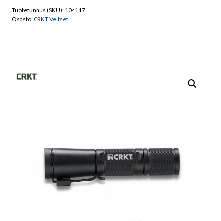
LED
Tuotetunnus (SKU):
104117
Käsivalaisin
Osasto:
CRKT Veitset
määrä