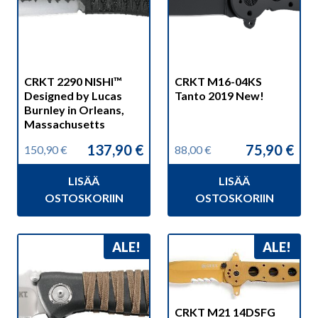
CRKT 2290 NISHI™
CRKT M16-04KS
Designed by Lucas
Tanto 2019 New!
Burnley in Orleans,
Massachusetts
137,90
€
75,90
€
150,90
€
88,00
€
Alkuperäinen
Nykyinen
Alkuperäinen
Nykyinen
hinta
hinta
hinta
hinta
LISÄÄ
LISÄÄ
oli:
on:
oli:
on:
150,90 €.
137,90 €.
88,00 €.
75,90 €.
OSTOSKORIIN
OSTOSKORIIN
ALE!
ALE!
CRKT M21 14DSFG