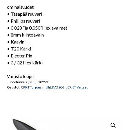
ominaisuudet
• Tasapää ruuvari
• Phillips ruuvari
• 0,028 ”ja 0,050″Hex avaimet
• 8mm kiintoavain
• Kaavin
• T20 Kärki
• Ejecter Pin
• 3 / 32 Hex kärki
Varasto loppu
Tuotetunnus (SKU):
10253
Osastot:
CRKT Tarjous mallit.KATSO!!
,
CRKT Veitset