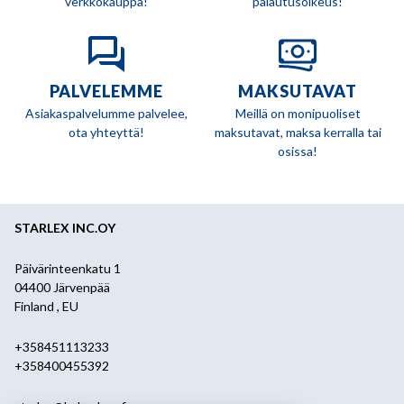
verkkokauppa!
palautusoikeus!
PALVELEMME
MAKSUTAVAT
Asiakaspalvelumme palvelee,
Meillä on monipuoliset
ota yhteyttä!
maksutavat, maksa kerralla tai
osissa!
STARLEX INC.OY
Päivärinteenkatu 1
04400 Järvenpää
Finland , EU
+358451113233
+358400455392