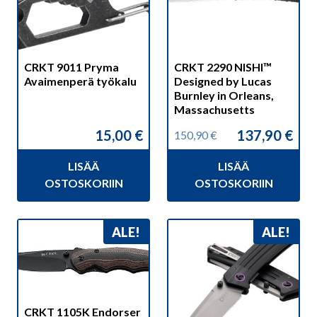
CRKT 9011 Pryma
CRKT 2290 NISHI™
Avaimenperä työkalu
Designed by Lucas
Burnley in Orleans,
Massachusetts
15,00
€
137,90
€
150,90
€
Alkuperäinen
Nykyinen
hinta
hinta
LISÄÄ
LISÄÄ
oli:
on:
150,90 €.
137,90 €.
OSTOSKORIIN
OSTOSKORIIN
ALE!
ALE!
CRKT 1105K Endorser