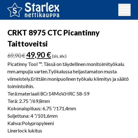
CRKT 8975 CTC Picantinny
Taittoveitsi
Alkuperäinen
Nykyinen
49,90
€
69,90
€
(sis. alv.)
hinta
hinta
Picatinny Tool ™. Tässä on täydellinen monitoimityökalu
oli:
on:
mm.ampujia varten.Työkalussa heijastamaton musta
69,90 €.
49,90 €.
viimeistely.Erittäin monipuolinen työkalu kiinnitys ja säätö
toimintoihin.
Terä:materiaali 8Cr14MoV,HRC 58-59
Terä: 2.75 ”/69,8mm
Kokonaispituus: 6,75 ”/171,4mm
Suljettuna: 4 ”/101,6mm
Kahva:Polypropyleeni
Linerlock lukitus