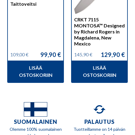
Taittoveitsi
CRKT 7115
MONTOSA™ Designed
by Richard Rogers in
Magdalena, New
Mexico
99,90
€
129,90
€
109,00
€
145,90
€
Alkuperäinen
Nykyinen
Alkuperäinen
Nykyinen
hinta
hinta
hinta
hinta
LISÄÄ
LISÄÄ
oli:
on:
oli:
on:
109,00 €.
99,90 €.
145,90 €.
129,90 €.
OSTOSKORIIN
OSTOSKORIIN
SUOMALAINEN
PALAUTUS
Olemme 100% suomalainen
Tuotteillamme on 14 päivän