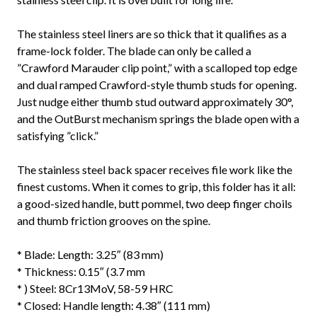
The stainless steel liners are so thick that it qualifies as a
frame-lock folder. The blade can only be called a
”Crawford Marauder clip point,” with a scalloped top edge
and dual ramped Crawford-style thumb studs for opening.
Just nudge either thumb stud outward approximately 30°,
and the OutBurst mechanism springs the blade open with a
satisfying ”click.”
The stainless steel back spacer receives file work like the
finest customs. When it comes to grip, this folder has it all:
a good-sized handle, butt pommel, two deep finger choils
and thumb friction grooves on the spine.
* Blade: Length: 3.25″ (83 mm)
* Thickness: 0.15″ (3.7 mm
* ) Steel: 8Cr13MoV, 58-59 HRC
* Closed: Handle length: 4.38″ (111 mm)