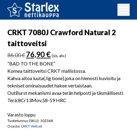
CRKT 7080J Crawford Natural 2
taittoveitsi
Alkuperäinen
Nykyinen
76,90
€
86,00
€
(sis. alv.)
hinta
hinta
”BAD TO THE BONE”
oli:
on:
Komea taittoveitsi CRKT mallistossa.
86,00 €.
76,90 €.
Kahva aitoa luuta(Jig bone),joka on hienosti kuvioitu ja
tekniset ominaisuudet hakee vertaistaan.
OutBurst mekanismi avaa terän helposti ja täsmällisesti.
Terä:8Cr13Mov,58-59 HRC
Varasto loppu
Tuotetunnus (SKU):
102368
Osasto:
CRKT Veitset