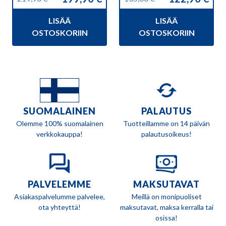
Alkuperäinen
Nykyinen
Alkuperäinen
Nykyinen
hinta
hinta
hinta
hinta
LISÄÄ
LISÄÄ
oli:
on:
oli:
on:
219,90 €.
199,90 €.
135,00 €.
122,90 €.
OSTOSKORIIN
OSTOSKORIIN
SUOMALAINEN
PALAUTUS
Olemme 100% suomalainen
Tuotteillamme on 14 päivän
verkkokauppa!
palautusoikeus!
PALVELEMME
MAKSUTAVAT
Asiakaspalvelumme palvelee,
Meillä on monipuoliset
ota yhteyttä!
maksutavat, maksa kerralla tai
osissa!