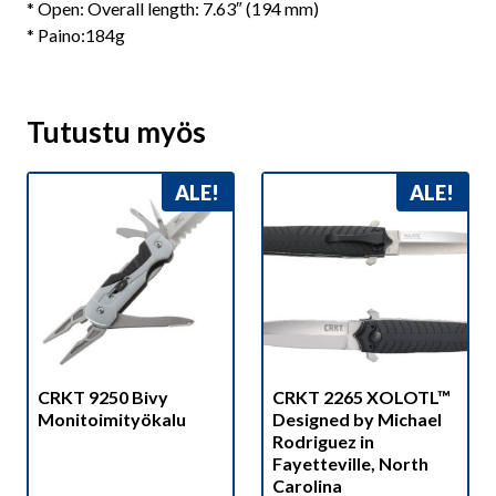
* Open: Overall length: 7.63″ (194 mm)
* Paino:184g
Tutustu myös
ALE!
ALE!
CRKT 9250 Bivy
CRKT 2265 XOLOTL™
Monitoimityökalu
Designed by Michael
Rodriguez in
Fayetteville, North
Carolina