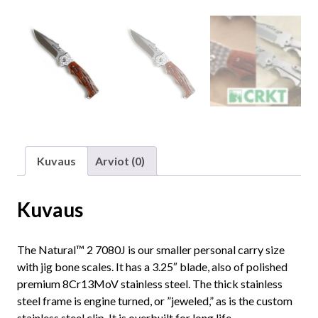
Kuvaus
Arviot (0)
Kuvaus
The Natural™ 2 7080J is our smaller personal carry size
with jig bone scales. It has a 3.25″ blade, also of polished
premium 8Cr13MoV stainless steel. The thick stainless
steel frame is engine turned, or ”jeweled,” as is the custom
stainless steel clip. It is overbuilt for long life.