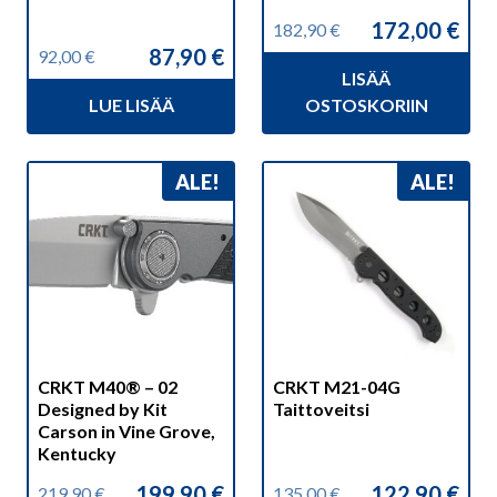
172,00
€
182,90
€
Alkuperäinen
Nykyinen
87,90
€
92,00
€
hinta
hinta
Alkuperäinen
Nykyinen
LISÄÄ
oli:
on:
hinta
hinta
182,90 €.
172,00 €.
LUE LISÄÄ
OSTOSKORIIN
oli:
on:
92,00 €.
87,90 €.
ALE!
ALE!
CRKT M40® – 02
CRKT M21-04G
Designed by Kit
Taittoveitsi
Carson in Vine Grove,
Kentucky
199,90
€
122,90
€
219,90
€
135,00
€