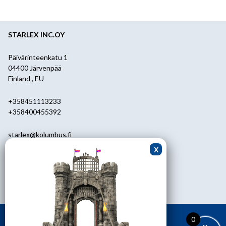
STARLEX INC.OY
Päivärinteenkatu 1
04400 Järvenpää
Finland , EU
+358451113233
+358400455392
starlex@kolumbus.fi
Asiakaspalvelu
0451113233
ark.klo 08.30-17.00
0