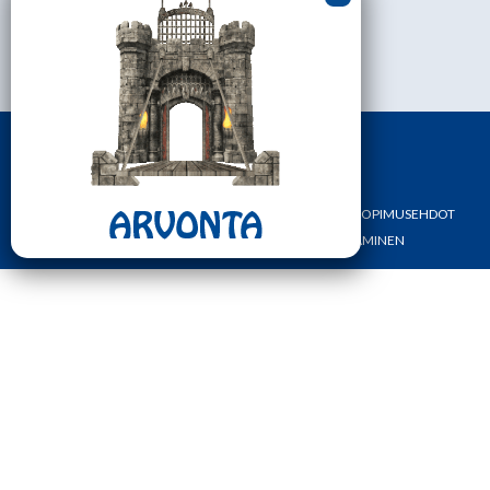
Asiakaspalvelu
0451113233
ark.klo 08.30-17.00
ETUSIVU
YHTEYSTIEDOT
OMA TILI
TILAUS- JA SOPIMUSEHDOT
REKISTERI- JA TIETOSUOJASELOSTE
MAKSAMINEN