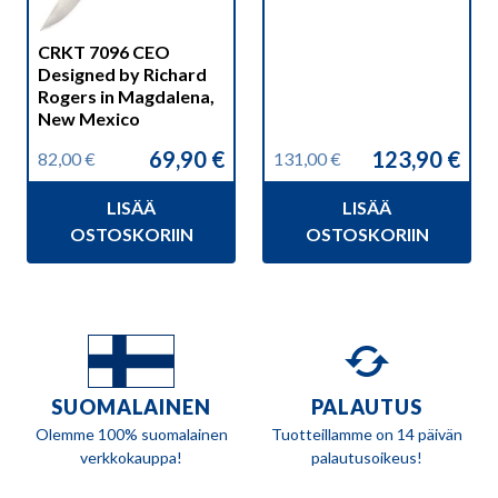
CRKT 7096 CEO
Designed by Richard
Rogers in Magdalena,
New Mexico
69,90
€
123,90
€
82,00
€
131,00
€
Alkuperäinen
Nykyinen
Alkuperäinen
Nykyinen
hinta
hinta
hinta
hinta
LISÄÄ
LISÄÄ
oli:
on:
oli:
on:
82,00 €.
69,90 €.
131,00 €.
123,90 €.
OSTOSKORIIN
OSTOSKORIIN
SUOMALAINEN
PALAUTUS
Olemme 100% suomalainen
Tuotteillamme on 14 päivän
verkkokauppa!
palautusoikeus!