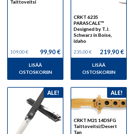
Taittoveitsi
CRKT 6235
PARASCALE™
Designed by T.J.
Schwarz in Boise,
Idaho
99,90
€
219,90
€
109,00
€
235,00
€
Alkuperäinen
Nykyinen
Alkuperäinen
Nykyinen
hinta
hinta
hinta
hinta
LISÄÄ
LISÄÄ
oli:
on:
oli:
on:
109,00 €.
99,90 €.
235,00 €.
219,90 €.
OSTOSKORIIN
OSTOSKORIIN
ALE!
ALE!
CRKT M21 14DSFG
Taittoveitsi/Desert
Tan