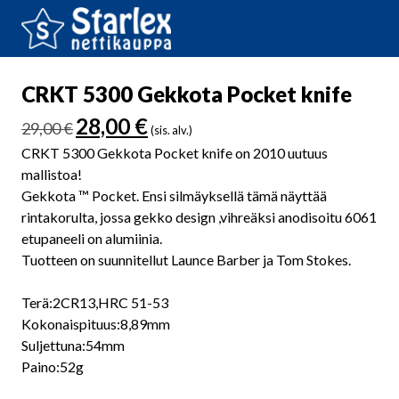
CRKT 5300 Gekkota Pocket knife
Alkuperäinen
Nykyinen
28,00
€
29,00
€
(sis. alv.)
hinta
hinta
CRKT 5300 Gekkota Pocket knife on 2010 uutuus
oli:
on:
mallistoa!
29,00 €.
28,00 €.
Gekkota ™ Pocket. Ensi silmäyksellä tämä näyttää
rintakorulta, jossa gekko design ,vihreäksi anodisoitu 6061
etupaneeli on alumiinia.
Tuotteen on suunnitellut Launce Barber ja Tom Stokes.
Terä:2CR13,HRC 51-53
Kokonaispituus:8,89mm
Suljettuna:54mm
Paino:52g