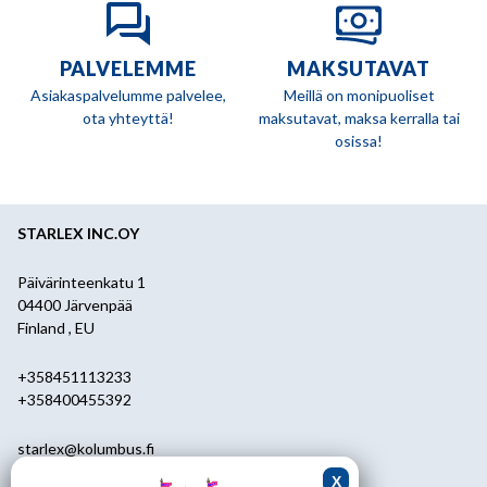
PALVELEMME
MAKSUTAVAT
Asiakaspalvelumme palvelee,
Meillä on monipuoliset
ota yhteyttä!
maksutavat, maksa kerralla tai
osissa!
STARLEX INC.OY
Päivärinteenkatu 1
04400 Järvenpää
Finland , EU
+358451113233
+358400455392
starlex@kolumbus.fi