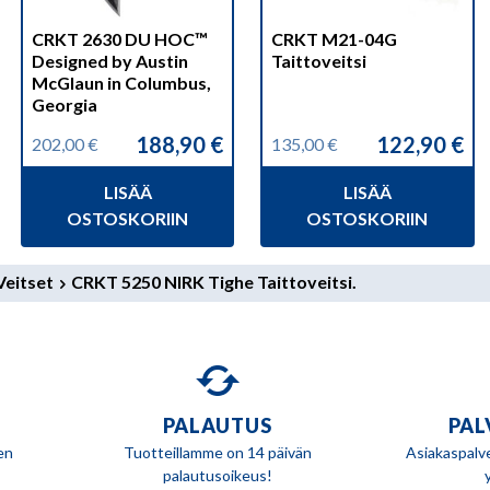
CRKT 2630 DU HOC™
CRKT M21-04G
Designed by Austin
Taittoveitsi
McGlaun in Columbus,
Georgia
188,90
€
122,90
€
202,00
€
135,00
€
Alkuperäinen
Nykyinen
Alkuperäinen
Nykyinen
hinta
hinta
hinta
hinta
LISÄÄ
LISÄÄ
oli:
on:
oli:
on:
202,00 €.
188,90 €.
135,00 €.
122,90 €.
OSTOSKORIIN
OSTOSKORIIN
eitset
CRKT 5250 NIRK Tighe Taittoveitsi.
PALAUTUS
PAL
en
Tuotteillamme on 14 päivän
Asiakaspalv
palautusoikeus!