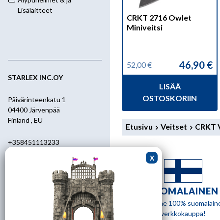
Lisälaitteet
CRKT 2716 Owlet
Miniveitsi
46,90
€
52,00
€
Alkuperäinen
Nykyinen
hinta
hinta
STARLEX INC.OY
LISÄÄ
oli:
on:
52,00 €.
46,90 €.
OSTOSKORIIN
Päivärinteenkatu 1
04400 Järvenpää
Finland , EU
Etusivu
Veitset
CRKT V
+358451113233
+358400455392
starlex@kolumbus.fi
SUOMALAINEN
Asiakaspalvelu
Olemme 100% suomalain
verkkokauppa!
0451113233