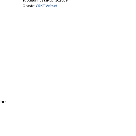
Tuotetunnus (SKU):
102659
Osasto:
CRKT Veitset
ches