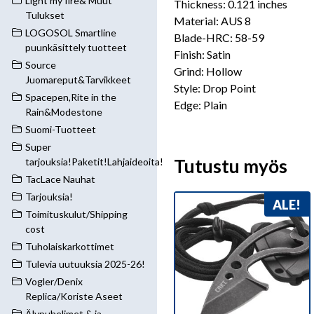
Light my fire& Muut
Thickness: 0.121 inches
Tulukset
Material: AUS 8
LOGOSOL Smartline
Blade-HRC: 58-59
puunkäsittely tuotteet
Finish: Satin
Source
Grind: Hollow
Juomareput&Tarvikkeet
Style: Drop Point
Spacepen,Rite in the
Edge: Plain
Rain&Modestone
Suomi-Tuotteet
Super
Tutustu myös
tarjouksia!Paketit!Lahjaideoita!
TacLace Nauhat
Tarjouksia!
ALE!
Toimituskulut/Shipping
cost
Tuholaiskarkottimet
Tulevia uutuuksia 2025-26!
Vogler/Denix
Replica/Koriste Aseet
Älypuhelimet & ja