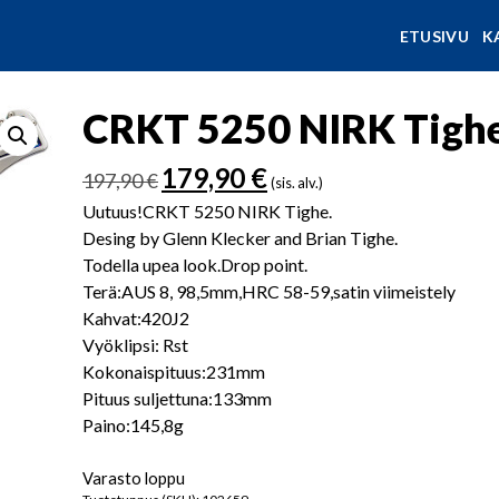
ETUSIVU
K
CRKT 5250 NIRK Tighe 
Alkuperäinen
Nykyinen
179,90
€
197,90
€
(sis. alv.)
hinta
hinta
Uutuus!CRKT 5250 NIRK Tighe.
oli:
on:
Desing by Glenn Klecker and Brian Tighe.
197,90 €.
179,90 €.
Todella upea look.Drop point.
Terä:AUS 8, 98,5mm,HRC 58-59,satin viimeistely
Kahvat:420J2
Vyöklipsi: Rst
Kokonaispituus:231mm
Pituus suljettuna:133mm
Paino:145,8g
Varasto loppu