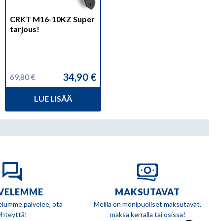
CRKT M16-10KZ Super
tarjous!
34,90
€
69,80
€
Alkuperäinen
Nykyinen
hinta
hinta
LUE LISÄÄ
oli:
on:
69,80 €.
34,90 €.
VELEMME
MAKSUTAVAT
elumme palvelee, ota
Meillä on monipuoliset maksutavat,
yhteyttä!
maksa kerralla tai osissa!