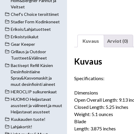
Hom&Bergner Pannut ja
Veitset
Chef's Choice teroittimet
Stadler Form Kodinkoneet
Erikois/Lahjatuotteet
Erikoistyökalut
Kuvaus
Arviot (0)
Gear Keeper
Grillaus ja Outdoor
Tuotteet&Välineet
Kuvaus
Bactisept Refill Käsien
Desinfiointiaine
Specifications:
Spray&Kasvomaskit ja
muut desinfiointi aineet
HEROCLIP sulkurenkaat
Dimensions
HUOMIO Heijastavat
Open Overall Length: 9.13 in
asusteet ja välineet,ja muut
Closed Length: 5.25 inches
Heijastavat asusteet
Weight: 5.1 ounces
Kuukauden tuote!
Blade
Lahjakortit!
Length: 3.875 inches