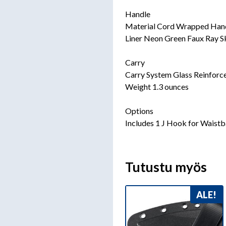
Handle
Material Cord Wrapped Han
Liner Neon Green Faux Ray S
Carry
Carry System Glass Reinforc
Weight 1.3 ounces
Options
Includes 1 J Hook for Waist
Tutustu myös
ALE!