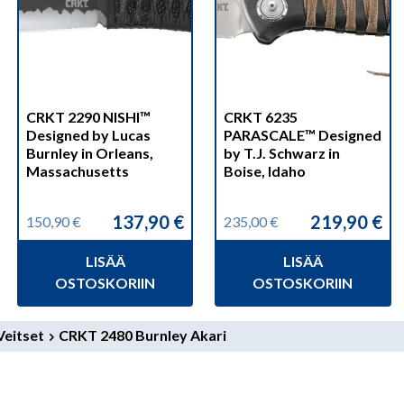
CRKT 2290 NISHI™
CRKT 6235
Designed by Lucas
PARASCALE™ Designed
Burnley in Orleans,
by T.J. Schwarz in
Massachusetts
Boise, Idaho
137,90
€
219,90
€
150,90
€
235,00
€
Alkuperäinen
Nykyinen
Alkuperäinen
Nykyinen
hinta
hinta
hinta
hinta
LISÄÄ
LISÄÄ
oli:
on:
oli:
on:
150,90 €.
137,90 €.
235,00 €.
219,90 €.
OSTOSKORIIN
OSTOSKORIIN
eitset
CRKT 2480 Burnley Akari