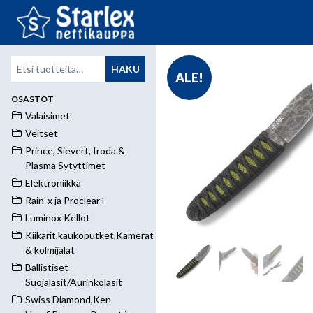
Etsi:
HAKU
ALE!
OSASTOT
Valaisimet
Veitset
Prince, Sievert, Iroda &
Plasma Sytyttimet
Elektroniikka
Rain-x ja Proclear+
Luminox Kellot
Kiikarit,kaukoputket,Kamerat
& kolmijalat
Ballistiset
Suojalasit/Aurinkolasit
Swiss Diamond,Ken