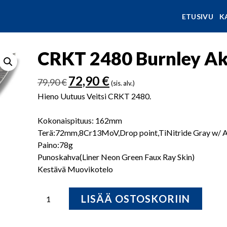
ETUSIVU
K
CRKT 2480 Burnley Ak
Alkuperäinen
Nykyinen
72,90
€
79,90
€
(sis. alv.)
hinta
hinta
Hieno Uutuus Veitsi CRKT 2480.
oli:
on:
79,90 €.
72,90 €.
Kokonaispituus: 162mm
Terä:72mm,8Cr13MoV,Drop point,TiNitride Gray w/ 
Paino:78g
Punoskahva(Liner Neon Green Faux Ray Skin)
Kestävä Muovikotelo
CRKT
LISÄÄ OSTOSKORIIN
2480
Burnley