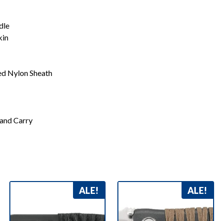
dle
kin
ed Nylon Sheath
band Carry
ALE!
ALE!