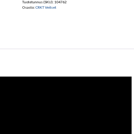
Akari
Tuotetunnus (SKU):
104762
Osasto:
CRKT Veitset
määrä