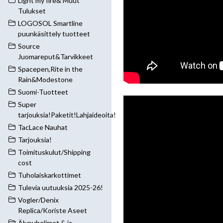
Light my fire& Muut
Tulukset
LOGOSOL Smartline
puunkäsittely tuotteet
Source
Juomareput&Tarvikkeet
Spacepen,Rite in the
Rain&Modestone
Suomi-Tuotteet
Super
tarjouksia!Paketit!Lahjaideoita!
TacLace Nauhat
Tarjouksia!
Toimituskulut/Shipping
cost
Tuholaiskarkottimet
Tulevia uutuuksia 2025-26!
Vogler/Denix
Replica/Koriste Aseet
Älypuhelimet & ja