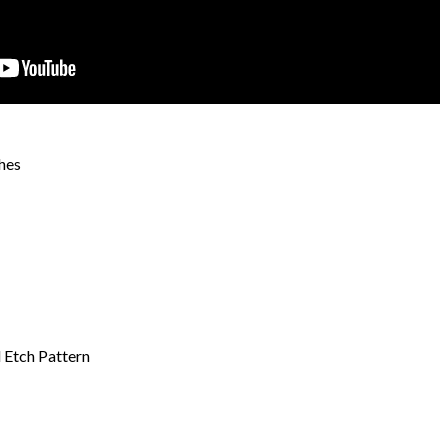
hes
d Etch Pattern