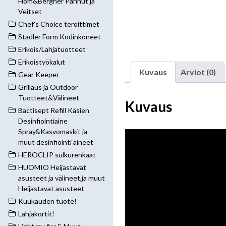
Hom&Bergner Pannut ja
Veitset
Chef's Choice teroittimet
Stadler Form Kodinkoneet
Erikois/Lahjatuotteet
Erikoistyökalut
Kuvaus
Arviot (0)
Gear Keeper
Grillaus ja Outdoor
Tuotteet&Välineet
Kuvaus
Bactisept Refill Käsien
Desinfiointiaine
Spray&Kasvomaskit ja
muut desinfiointi aineet
HEROCLIP sulkurenkaat
HUOMIO Heijastavat
asusteet ja välineet,ja muut
Heijastavat asusteet
Kuukauden tuote!
Lahjakortit!