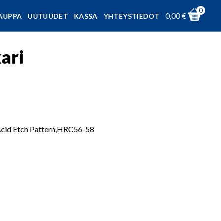
0
0,00
€
AUPPA
UUTUUDET
KASSA
YHTEYSTIEDOT
ari
Acid Etch Pattern,HRC56-58