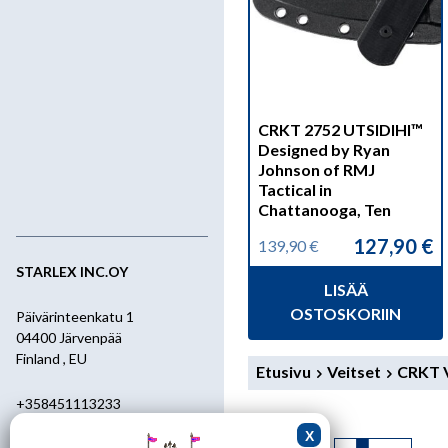
CRKT 2752 UTSIDIHI™
Designed by Ryan
Johnson of RMJ
Tactical in
Chattanooga, Ten
127,90
€
139,90
€
Alkuperäinen
Nykyinen
hinta
hinta
STARLEX INC.OY
LISÄÄ
oli:
on:
139,90 €.
127,90 €.
OSTOSKORIIN
Päivärinteenkatu 1
04400 Järvenpää
Finland , EU
Etusivu
Veitset
CRKT V
+358451113233
+358400455392