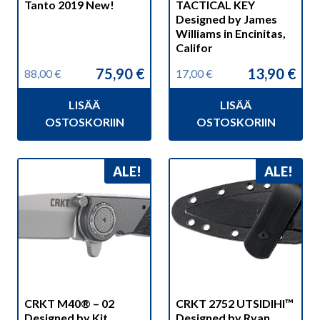
Tanto 2019 New!
TACTICAL KEY
Designed by James
Williams in Encinitas,
Califor
75,90
€
13,90
€
88,00
€
17,00
€
Alkuperäinen
Nykyinen
Alkuperäinen
Nykyinen
hinta
hinta
hinta
hinta
LISÄÄ
LISÄÄ
oli:
on:
oli:
on:
88,00 €.
75,90 €.
17,00 €.
13,90 €.
OSTOSKORIIN
OSTOSKORIIN
ALE!
ALE!
CRKT M40® – 02
CRKT 2752 UTSIDIHI™
Designed by Kit
Designed by Ryan