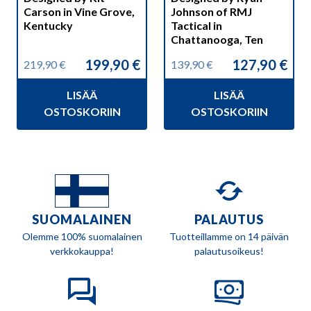
Carson in Vine Grove,
Johnson of RMJ
Kentucky
Tactical in
Chattanooga, Ten
199,90
€
127,90
€
219,90
€
139,90
€
Alkuperäinen
Nykyinen
Alkuperäinen
Nykyinen
hinta
hinta
hinta
hinta
LISÄÄ
LISÄÄ
oli:
on:
oli:
on:
219,90 €.
199,90 €.
139,90 €.
127,90 €.
OSTOSKORIIN
OSTOSKORIIN
SUOMALAINEN
PALAUTUS
Olemme 100% suomalainen
Tuotteillamme on 14 päivän
verkkokauppa!
palautusoikeus!