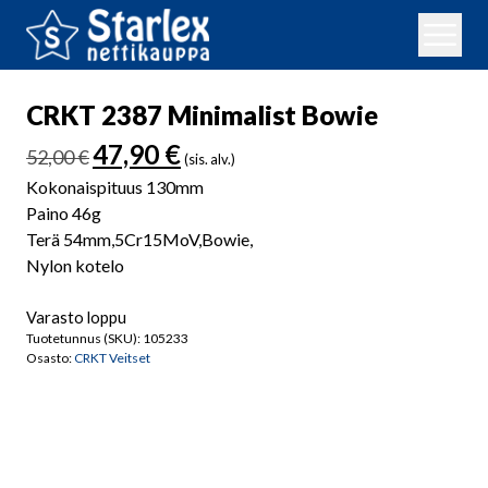
CRKT 2387 Minimalist Bowie
Alkuperäinen
Nykyinen
47,90
€
52,00
€
(sis. alv.)
hinta
hinta
Kokonaispituus 130mm
oli:
on:
Paino 46g
52,00 €.
47,90 €.
Terä 54mm,5Cr15MoV,Bowie,
Nylon kotelo
Varasto loppu
Tuotetunnus (SKU):
105233
Osasto:
CRKT Veitset