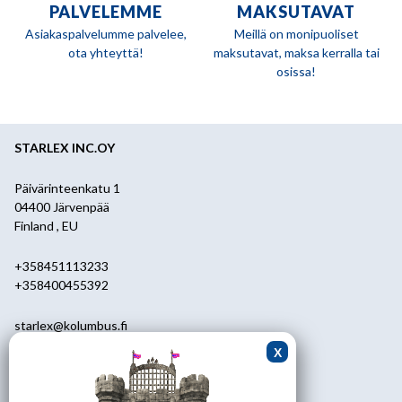
PALVELEMME
MAKSUTAVAT
Asiakaspalvelumme palvelee,
Meillä on monipuoliset
ota yhteyttä!
maksutavat, maksa kerralla tai
osissa!
STARLEX INC.OY
Päivärinteenkatu 1
04400 Järvenpää
Finland , EU
+358451113233
+358400455392
starlex@kolumbus.fi
Asiakaspalvelu