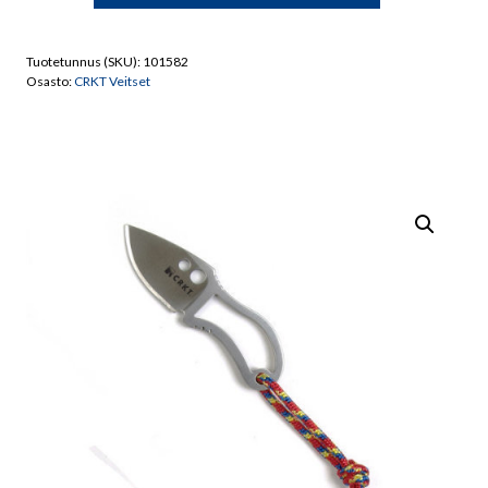
Ritter
RSK
Tuotetunnus (SKU):
101582
Mk5
Osasto:
CRKT Veitset
Survival
veitsi.
määrä