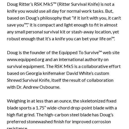
Doug Ritter’s RSK Mk5™ (Ritter Survival Knife) is not a
knife you would use all day for normal work tasks. But,
based on Doug’s philosophy that ”if it isn’t with you, it can’t
save you™,” it is compact and light enough to fit in almost
any small personal survival kit or stash-away location, yet
robust enough that it’s a knife you can bet your life on™.
Doug is the founder of the Equipped To Survive™ web site
www.equipped.org and an international authority on
survival equipment. The RSK Mk5 is a collaborative effort
based on Georgia knifemaker David White’s custom
Shrewd Survival Knife, itself the result of collaboration
with Dr. Andrew Osbourne.
Weighing in at less than an ounce, the skeletonized fixed
blade sports a 1.75″ wide-chord drop-point blade with a
high flat grind. The high-carbon steel blade has Doug’s
preferred stonewashed finish for improved corrosion
resistance.