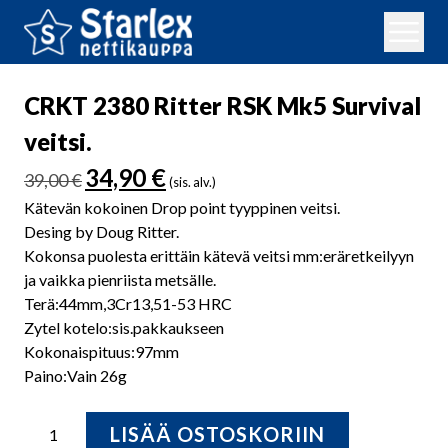
CRKT 2380 Ritter RSK Mk5 Survival
veitsi.
Alkuperäinen
Nykyinen
34,90
€
39,00
€
(sis. alv.)
hinta
hinta
Kätevän kokoinen Drop point tyyppinen veitsi.
oli:
on:
Desing by Doug Ritter.
39,00 €.
34,90 €.
Kokonsa puolesta erittäin kätevä veitsi mm:eräretkeilyyn
ja vaikka pienriista metsälle.
Terä:44mm,3Cr13,51-53 HRC
Zytel kotelo:sis.pakkaukseen
Kokonaispituus:97mm
Paino:Vain 26g
CRKT
LISÄÄ OSTOSKORIIN
2380