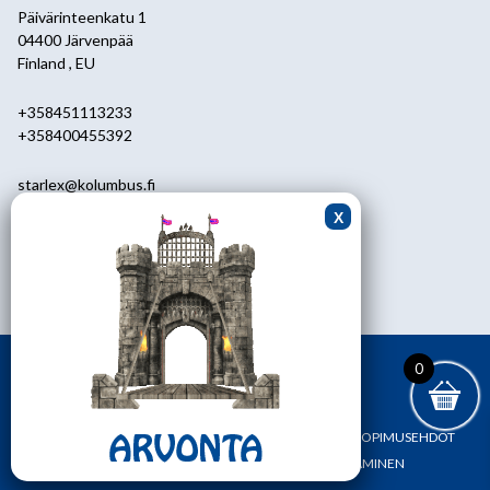
Päivärinteenkatu 1
04400 Järvenpää
Finland , EU
+358451113233
+358400455392
starlex@kolumbus.fi
Asiakaspalvelu
0451113233
ark.klo 08.30-17.00
0
ETUSIVU
YHTEYSTIEDOT
OMA TILI
TILAUS- JA SOPIMUSEHDOT
REKISTERI- JA TIETOSUOJASELOSTE
MAKSAMINEN