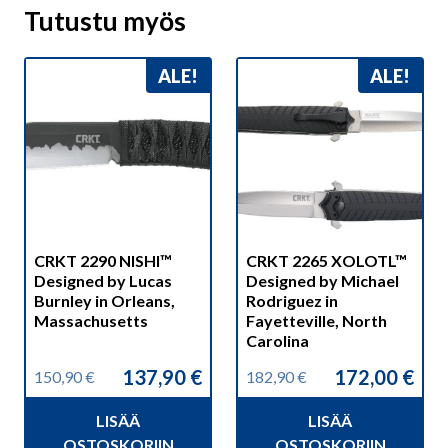
Tutustu myös
ALE!
ALE!
CRKT 2290 NISHI™
CRKT 2265 XOLOTL™
Designed by Lucas
Designed by Michael
Burnley in Orleans,
Rodriguez in
Massachusetts
Fayetteville, North
Carolina
137,90
€
172,00
€
150,90
€
182,90
€
Alkuperäinen
Nykyinen
Alkuperäinen
Nykyinen
hinta
hinta
hinta
hinta
LISÄÄ
LISÄÄ
oli:
on:
oli:
on:
150,90 €.
137,90 €.
182,90 €.
172,00 €.
OSTOSKORIIN
OSTOSKORIIN