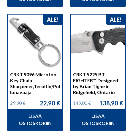
ALE!
ALE!
CRKT 9096 Microtool
CRKT 5225 BT
Key Chain
FIGHTER™ Designed
Sharpener,Teroitin/Pul
by Brian Tighe in
lonavaaja
Ridgefield, Ontario
22,90
€
138,90
€
29,90
€
149,00
€
Alkuperäinen
Nykyinen
Alkuperäinen
Nykyinen
hinta
hinta
hinta
hinta
LISÄÄ
LISÄÄ
oli:
on:
oli:
on:
29,90 €.
22,90 €.
149,00 €.
138,90 €.
OSTOSKORIIN
OSTOSKORIIN