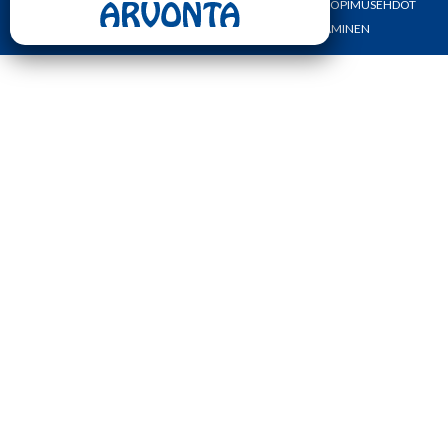
ETUSIVU
YHTEYSTIEDOT
OMA TILI
TILAUS- JA SOPIMUSEHDOT
REKISTERI- JA TIETOSUOJASELOSTE
MAKSAMINEN