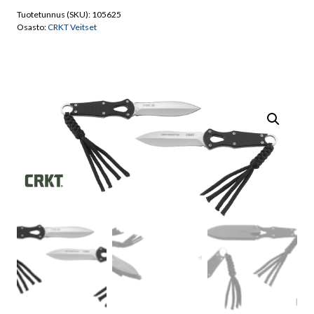
3B
Tuotetunnus (SKU):
105625
Veitsi
Osasto:
CRKT Veitset
määrä