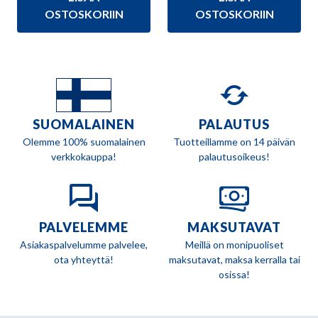
oli:
on:
oli:
on:
82,00 €.
69,90 €.
202,00 €.
188,90 €.
OSTOSKORIIN
OSTOSKORIIN
SUOMALAINEN
PALAUTUS
Olemme 100% suomalainen
Tuotteillamme on 14 päivän
verkkokauppa!
palautusoikeus!
PALVELEMME
MAKSUTAVAT
Asiakaspalvelumme palvelee,
Meillä on monipuoliset
ota yhteyttä!
maksutavat, maksa kerralla tai
osissa!