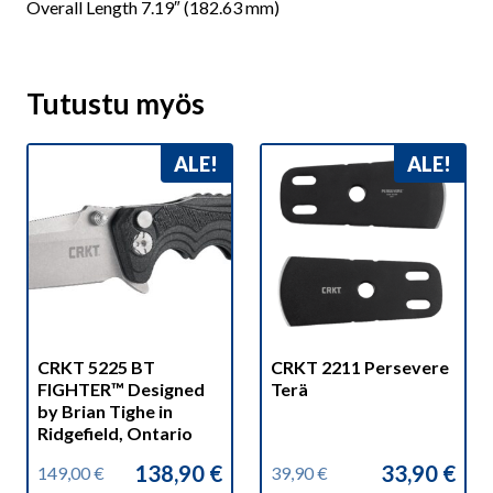
Overall Length 7.19″ (182.63 mm)
Tutustu myös
ALE!
ALE!
CRKT 5225 BT
CRKT 2211 Persevere
FIGHTER™ Designed
Terä
by Brian Tighe in
Ridgefield, Ontario
138,90
€
33,90
€
149,00
€
39,90
€
Alkuperäinen
Nykyinen
Alkuperäinen
Nykyinen