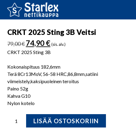
CRKT 2025 Sting 3B Veitsi
Alkuperäinen
Nykyinen
74,90
€
79,00
€
(sis. alv.)
hinta
hinta
CRKT 2025 Sting 3B
oli:
on:
79,00 €.
74,90 €.
Kokonaispituus 182,6mm
Terä 8Cr13MoV, 56-58 HRC,86,8mm,satiini
viimeistely,kaksipuoleinen teroitus
Paino 52g
Kahva G10
Nylon kotelo
CRKT
LISÄÄ OSTOSKORIIN
2025
Sting