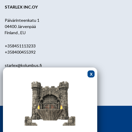
STARLEX INC.OY
Päivärinteenkatu 1
04400 Järvenpää
Finland , EU
+358451113233
+358400455392
starlex@kolumbus.fi
Asiakaspalvelu
0451113233
ark.klo 08.30-17.00