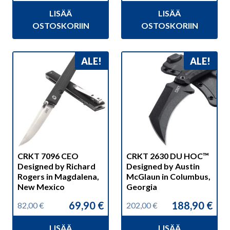
hinta
hinta
hinta
hinta
LISÄÄ
LISÄÄ
oli:
on:
oli:
on:
149,00 €.
138,90 €.
39,90 €.
33,90 €.
OSTOSKORIIN
OSTOSKORIIN
ALE!
ALE!
CRKT 7096 CEO
CRKT 2630 DU HOC™
Designed by Richard
Designed by Austin
Rogers in Magdalena,
McGlaun in Columbus,
New Mexico
Georgia
69,90
€
188,90
€
82,00
€
202,00
€
Alkuperäinen
Nykyinen
Alkuperäinen
Nykyinen
hinta
hinta
hinta
hinta
LISÄÄ
LISÄÄ