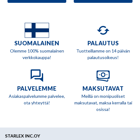
69,80 €.
34,90 €.
SUOMALAINEN
PALAUTUS
Olemme 100% suomalainen
Tuotteillamme on 14 päivän
verkkokauppa!
palautusoikeus!
PALVELEMME
MAKSUTAVAT
Asiakaspalvelumme palvelee,
Meillä on monipuoliset
ota yhteyttä!
maksutavat, maksa kerralla tai
osissa!
STARLEX INC.OY