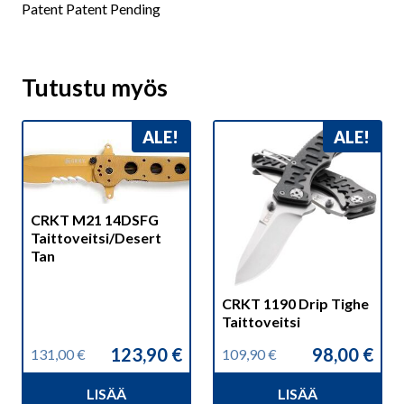
Patent Patent Pending
Tutustu myös
ALE!
ALE!
CRKT M21 14DSFG
Taittoveitsi/Desert
Tan
CRKT 1190 Drip Tighe
Taittoveitsi
123,90
€
98,00
€
131,00
€
109,90
€
Alkuperäinen
Nykyinen
Alkuperäinen
Nykyinen
hinta
hinta
hinta
hinta
LISÄÄ
LISÄÄ
oli:
on:
oli:
on: