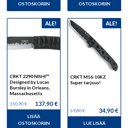
131,00 €.
123,90 €.
109,90 €.
98,00 €.
OSTOSKORIIN
OSTOSKORIIN
ALE!
ALE!
CRKT 2290 NISHI™
CRKT M16-10KZ
Designed by Lucas
Super tarjous!
Burnley in Orleans,
Massachusetts
137,90
€
150,90
€
Alkuperäinen
Nykyinen
34,90
€
69,80
€
hinta
hinta
Alkuperäinen
Nykyinen
LISÄÄ
oli:
on:
hinta
hinta
150,90 €.
137,90 €.
OSTOSKORIIN
LUE LISÄÄ
oli:
on: