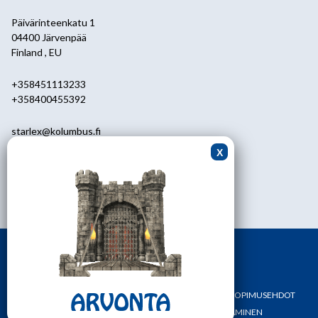
Päivärinteenkatu 1
04400 Järvenpää
Finland , EU
+358451113233
+358400455392
starlex@kolumbus.fi
Asiakaspalvelu
0451113233
ark.klo 08.30-17.00
ETUSIVU
YHTEYSTIEDOT
OMA TILI
TILAUS- JA SOPIMUSEHDOT
REKISTERI- JA TIETOSUOJASELOSTE
MAKSAMINEN