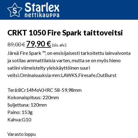
CRKT 1050 Fire Spark taittoveitsi
Alkuperäinen
Nykyinen
79,90
€
89,00
€
(sis. alv.)
hinta
hinta
Järeä Fire Spark ™, on ensisijaisesti tarkoitettu lainvalvonta
oli:
on:
ja sotilas ammattilaisia varten, mutta se on myös hieno
89,00 €.
79,90 €.
satiini viimeistelty yleiskäyttöinen suuri
veitsi.Ominaisuuksia mm:LAWKS,Firesafe,OutBurst
Terä:8Cr14MoV,HRC 58-59,98mm
Kokonaispituus: 220mm
Suljettuna: 120mm
Paino: 153g
Kahva:G10
Varasto loppu