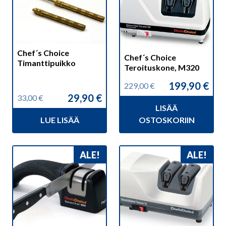
Chef´s Choice
Chef´s Choice
Timanttipuikko
Teroituskone, M320
199,90
€
229,00
€
Alkuperäinen
Nykyinen
29,90
€
33,00
€
hinta
hinta
Alkuperäinen
Nykyinen
LISÄÄ
oli:
on:
hinta
hinta
229,00 €.
199,90 €.
LUE LISÄÄ
OSTOSKORIIN
oli:
on:
33,00 €.
29,90 €.
ALE!
ALE!