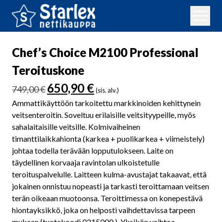
Chef’s Choice M2100 Professional
Teroituskone
Alkuperäinen
Nykyinen
650,90
€
749,00
€
(sis. alv.)
hinta
hinta
Ammattikäyttöön tarkoitettu markkinoiden kehittynein
oli:
on:
veitsenteroitin. Soveltuu erilaisille veitsityypeille, myös
749,00 €.
650,90 €.
sahalaitaisille veitsille. Kolmivaiheinen
timanttilaikkahionta (karkea + puolikarkea + viimeistely)
johtaa todella terävään lopputulokseen. Laite on
täydellinen korvaaja ravintolan ulkoistetulle
teroituspalvelulle. Laitteen kulma-avustajat takaavat, että
jokainen onnistuu nopeasti ja tarkasti teroittamaan veitsen
terän oikeaan muotoonsa. Teroittimessa on konepestävä
hiontayksikkö, joka on helposti vaihdettavissa tarpeen
mukaan (tuotekoodi 0215000 ). Yksikön vaihtoa