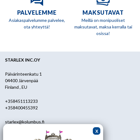
PALVELEMME
MAKSUTAVAT
Asiakaspalvelumme palvelee,
Meillä on monipuoliset
ota yhteyttä!
maksutavat, maksa kerralla tai
osissa!
STARLEX INC.OY
Päivärinteenkatu 1
04400 Järvenpää
Finland , EU
+358451113233
+358400455392
starlex@kolumbus.fi
Asiakaspalvelu