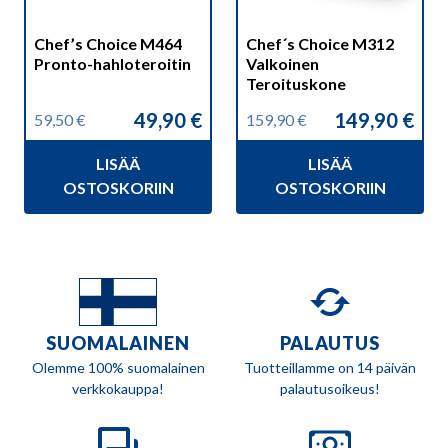
Chef’s Choice M464
Chef´s Choice M312
Pronto-hahloteroitin
Valkoinen
Teroituskone
49,90
€
149,90
€
59,50
€
159,90
€
Alkuperäinen
Nykyinen
Alkuperäinen
Nykyinen
hinta
hinta
hinta
hinta
LISÄÄ
LISÄÄ
oli:
on:
oli:
on:
59,50 €.
49,90 €.
159,90 €.
149,90 €.
OSTOSKORIIN
OSTOSKORIIN
SUOMALAINEN
PALAUTUS
Olemme 100% suomalainen
Tuotteillamme on 14 päivän
verkkokauppa!
palautusoikeus!