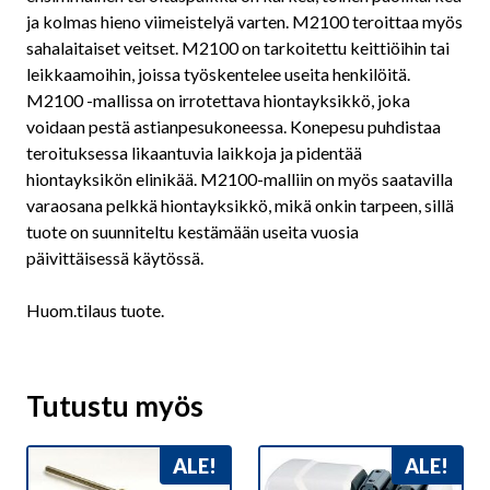
ja kolmas hieno viimeistelyä varten. M2100 teroittaa myös
sahalaitaiset veitset. M2100 on tarkoitettu keittiöihin tai
leikkaamoihin, joissa työskentelee useita henkilöitä.
M2100 -mallissa on irrotettava hiontayksikkö, joka
voidaan pestä astianpesukoneessa. Konepesu puhdistaa
teroituksessa likaantuvia laikkoja ja pidentää
hiontayksikön elinikää. M2100-malliin on myös saatavilla
varaosana pelkkä hiontayksikkö, mikä onkin tarpeen, sillä
tuote on suunniteltu kestämään useita vuosia
päivittäisessä käytössä.
Huom.tilaus tuote.
Tutustu myös
ALE!
ALE!