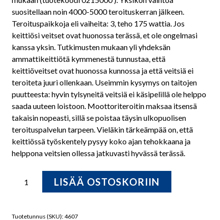
suositellaan noin 4000-5000 teroituskerran jälkeen.
Teroituspaikkoja eli vaiheita: 3, teho 175 wattia. Jos
keittiösi veitset ovat huonossa terässä, et ole ongelmasi
kanssa yksin. Tutkimusten mukaan yli yhdeksän
ammattikeittiötä kymmenestä tunnustaa, että
keittiöveitset ovat huonossa kunnossa ja että veitsiä ei
teroiteta juuri ollenkaan. Useimmin kysymys on taitojen
puutteesta: hyvin tylsyneitä veitsiä ei käsipelillä ole helppo
saada uuteen loistoon. Moottoriteroitin maksaa itsensä
takaisin nopeasti, sillä se poistaa täysin ulkopuolisen
teroituspalvelun tarpeen. Vieläkin tärkeämpää on, että
keittiössä työskentely pysyy koko ajan tehokkaana ja
helppona veitsien ollessa jatkuvasti hyvässä terässä.
Chef's
LISÄÄ OSTOSKORIIN
Choice
M2100
Professional
Tuotetunnus (SKU):
4607