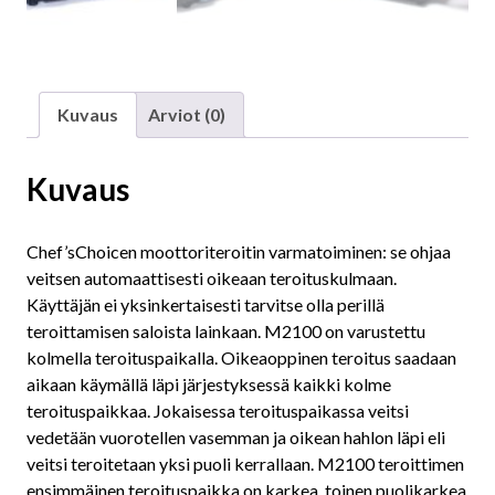
Kuvaus
Arviot (0)
Kuvaus
Chef’sChoicen moottoriteroitin varmatoiminen: se ohjaa
veitsen automaattisesti oikeaan teroituskulmaan.
Käyttäjän ei yksinkertaisesti tarvitse olla perillä
teroittamisen saloista lainkaan. M2100 on varustettu
kolmella teroituspaikalla. Oikeaoppinen teroitus saadaan
aikaan käymällä läpi järjestyksessä kaikki kolme
teroituspaikkaa. Jokaisessa teroituspaikassa veitsi
vedetään vuorotellen vasemman ja oikean hahlon läpi eli
veitsi teroitetaan yksi puoli kerrallaan. M2100 teroittimen
ensimmäinen teroituspaikka on karkea, toinen puolikarkea