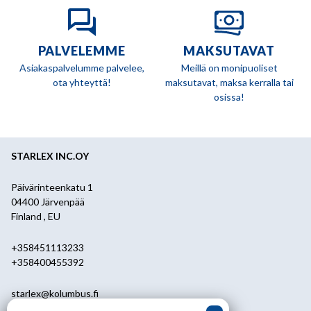
PALVELEMME
MAKSUTAVAT
Asiakaspalvelumme palvelee,
Meillä on monipuoliset
ota yhteyttä!
maksutavat, maksa kerralla tai
osissa!
STARLEX INC.OY
Päivärinteenkatu 1
04400 Järvenpää
Finland , EU
+358451113233
+358400455392
starlex@kolumbus.fi