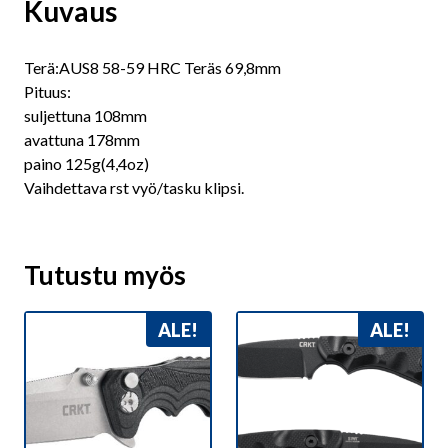
Kuvaus
Terä:AUS8 58-59 HRC Teräs 69,8mm
Pituus:
suljettuna 108mm
avattuna 178mm
paino 125g(4,4oz)
Vaihdettava rst vyö/tasku klipsi.
Tutustu myös
ALE!
ALE!