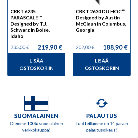
CRKT 6235
CRKT 2630 DU HOC™
PARASCALE™
Designed by Austin
Designed by T.J.
McGlaun in Columbus,
Schwarz in Boise,
Georgia
Idaho
219,90
€
188,90
€
235,00
€
202,00
€
Alkuperäinen
Nykyinen
Alkuperäinen
Nykyinen
hinta
hinta
hinta
hinta
LISÄÄ
LISÄÄ
oli:
on:
oli:
on:
235,00 €.
219,90 €.
202,00 €.
188,90 €.
OSTOSKORIIN
OSTOSKORIIN
SUOMALAINEN
PALAUTUS
Olemme 100% suomalainen
Tuotteillamme on 14 päivän
verkkokauppa!
palautusoikeus!