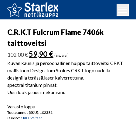
C.R.K.T Fulcrum Flame 7406k
taittoveitsi
Alkuperäinen
Nykyinen
59,90
€
102,00
€
(sis. alv.)
hinta
hinta
Kuvan kaunis ja persoonallinen huippu taittoveitsi CRKT
oli:
on:
mallistoon.Design Tom Stokes.CRKT logo uudella
102,00 €.
59,90 €.
designilla terässä,laser kaiverrettuna.
spectral titanium pinnat.
Uusi look ja uusi mekanismi.
Varasto loppu
Tuotetunnus (SKU):
102381
Osasto:
CRKT Veitset