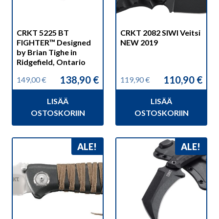
CRKT 5225 BT
CRKT 2082 SIWI Veitsi
FIGHTER™ Designed
NEW 2019
by Brian Tighe in
Ridgefield, Ontario
138,90
€
110,90
€
149,00
€
119,90
€
Alkuperäinen
Nykyinen
Alkuperäinen
Nykyinen
hinta
hinta
hinta
hinta
LISÄÄ
LISÄÄ
oli:
on:
oli:
on:
149,00 €.
138,90 €.
119,90 €.
110,90 €.
OSTOSKORIIN
OSTOSKORIIN
ALE!
ALE!