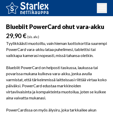
Bluebiit PowerCard ohut vara-akku
29,90
€
(sis. alv.)
Tyylikkäästi muotoiltu, vain hieman luottokorttia suurempi
PowerCard vara-akku lataa puhelimesi, tablettisi tai
vaikkapa kamerasi nopeasti, missä tahansa oletkin.
Bluebiit PowerCard on helposti taskussa, laukussa tai
povarissa mukana kulkeva vara-akku, jonka avulla
varmistat, että tärkeimmissä laitteissasi riittää virtaa koko
päiväksi. PowerCard edustaa markkinoiden
virtaviivaisinta ja kompakteinta muotoilua, joten se kulkee
aina vaivatta mukanasi.
PowerCardissa on myös älysiru, joka tarkkailee akun