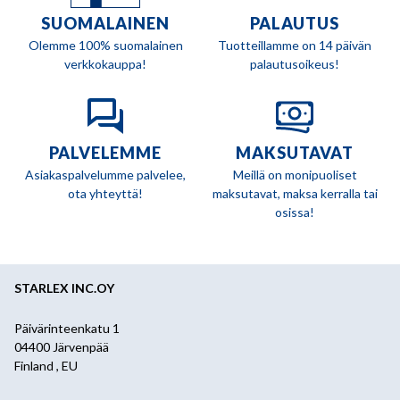
SUOMALAINEN
PALAUTUS
Olemme 100% suomalainen
Tuotteillamme on 14 päivän
verkkokauppa!
palautusoikeus!
PALVELEMME
MAKSUTAVAT
Asiakaspalvelumme palvelee,
Meillä on monipuoliset
ota yhteyttä!
maksutavat, maksa kerralla tai
osissa!
STARLEX INC.OY
Päivärinteenkatu 1
04400 Järvenpää
Finland , EU