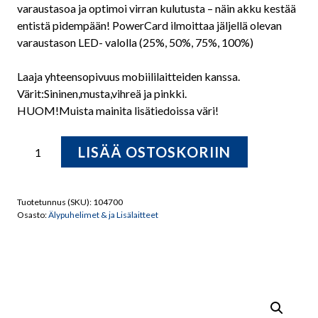
varaustasoa ja optimoi virran kulutusta – näin akku kestää
entistä pidempään! PowerCard ilmoittaa jäljellä olevan
varaustason LED- valolla (25%, 50%, 75%, 100%)
Laaja yhteensopivuus mobiililaitteiden kanssa.
Värit:Sininen,musta,vihreä ja pinkki.
HUOM!Muista mainita lisätiedoissa väri!
Bluebiit
LISÄÄ OSTOSKORIIN
PowerCard
ohut
vara-
Tuotetunnus (SKU):
104700
akku
Osasto:
Älypuhelimet & ja Lisälaitteet
määrä