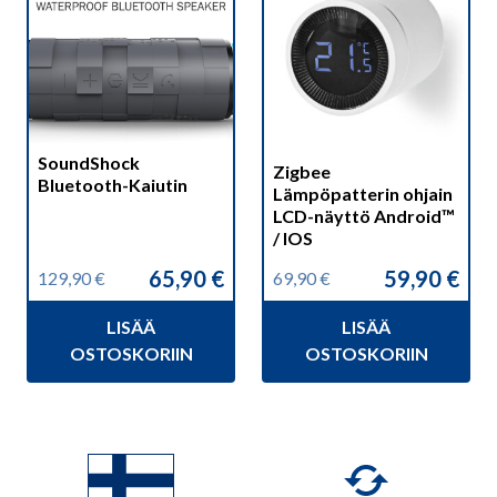
SoundShock
Zigbee
Bluetooth-Kaiutin
Lämpöpatterin ohjain
LCD-näyttö Android™
/ IOS
65,90
€
59,90
€
129,90
€
69,90
€
Alkuperäinen
Nykyinen
Alkuperäinen
Nykyinen
hinta
hinta
hinta
hinta
LISÄÄ
LISÄÄ
oli:
on:
oli:
on:
129,90 €.
65,90 €.
69,90 €.
59,90 €.
OSTOSKORIIN
OSTOSKORIIN