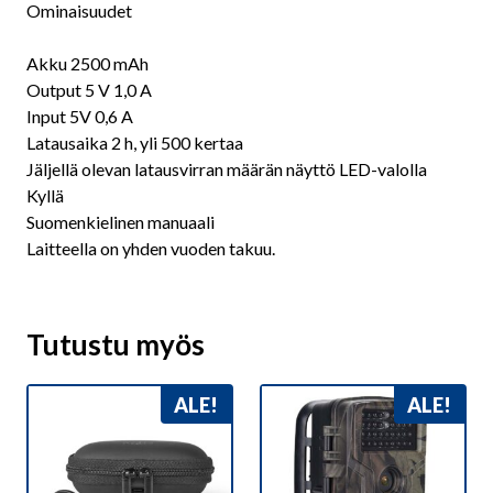
Ominaisuudet
Akku 2500 mAh
Output 5 V 1,0 A
Input 5V 0,6 A
Latausaika 2 h, yli 500 kertaa
Jäljellä olevan latausvirran määrän näyttö LED-valolla
Kyllä
Suomenkielinen manuaali
Laitteella on yhden vuoden takuu.
Tutustu myös
ALE!
ALE!