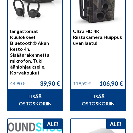
langattomat
Ultra HD 4K
Kuulokkeet
Riistakamera,Huippuk
Bluetooth® Akun
uvan laatu!
kesto 4h,
Sisäänrakennettu
mikrofon, Tuki
ääniohjaukselle,
Korvakoukut
39,90
€
106,90
€
44,90
€
119,90
€
Alkuperäinen
Nykyinen
Alkuperäinen
Nykyinen
hinta
hinta
hinta
hinta
LISÄÄ
LISÄÄ
oli:
on:
oli:
on:
44,90 €.
39,90 €.
119,90 €.
106,90 €.
OSTOSKORIIN
OSTOSKORIIN
ALE!
ALE!