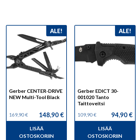
ALE!
ALE!
Gerber CENTER-DRIVE
Gerber EDICT 30-
NEW Multi-Tool Black
001020 Tanto
Taittoveitsi
148,90
€
94,90
€
169,90
€
109,90
€
Alkuperäinen
Nykyinen
Alkuperäinen
Nykyinen
hinta
hinta
hinta
hinta
LISÄÄ
LISÄÄ
oli:
on:
oli:
on:
169,90 €.
148,90 €.
109,90 €.
94,90 €.
OSTOSKORIIN
OSTOSKORIIN