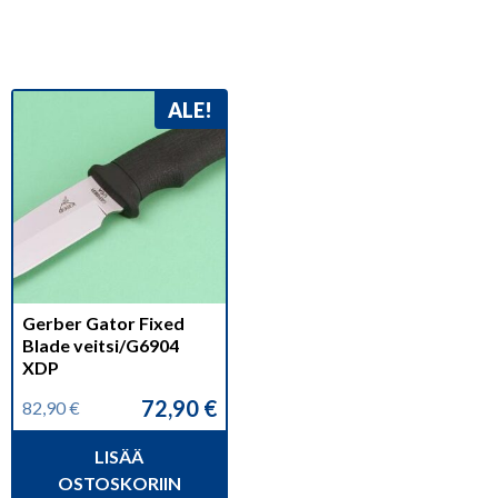
ALE!
Gerber Gator Fixed
Blade veitsi/G6904
XDP
72,90
€
82,90
€
Alkuperäinen
Nykyinen
hinta
hinta
LISÄÄ
oli:
on:
82,90 €.
72,90 €.
OSTOSKORIIN