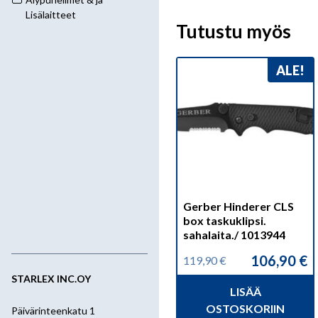
Lisälaitteet
Tutustu myös
ALE!
Gerber Hinderer CLS
box taskuklipsi.
sahalaita./ 1013944
106,90
€
119,90
€
Alkuperäinen
Nykyinen
hinta
hinta
STARLEX INC.OY
LISÄÄ
oli:
on:
119,90 €.
106,90 €.
OSTOSKORIIN
Päivärinteenkatu 1