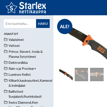
Etsi:
HAKU
ALE!
OSASTOT
Valaisimet
Veitset
Prince, Sievert, Iroda &
Plasma Sytyttimet
Elektroniikka
Rain-x ja Proclear+
Luminox Kellot
Kiikarit,kaukoputket,Kamerat
& kolmijalat
Ballistiset
Suojalasit/Aurinkolasit
Swiss Diamond,Ken