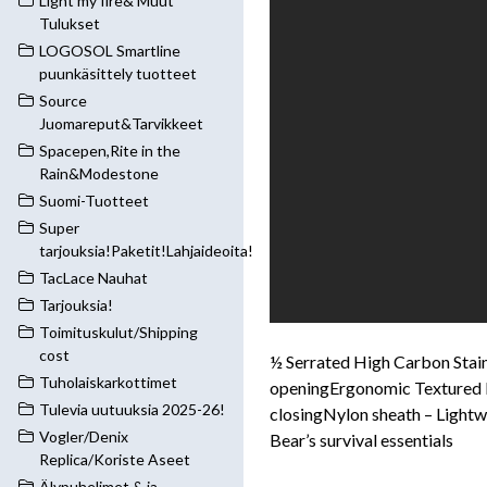
Light my fire& Muut
Tulukset
LOGOSOL Smartline
puunkäsittely tuotteet
Source
Juomareput&Tarvikkeet
Spacepen,Rite in the
Rain&Modestone
Suomi-Tuotteet
Super
tarjouksia!Paketit!Lahjaideoita!
TacLace Nauhat
Tarjouksia!
Toimituskulut/Shipping
cost
½ Serrated High Carbon Stain
Tuholaiskarkottimet
openingErgonomic Textured R
Tulevia uutuuksia 2025-26!
closingNylon sheath – Lightwe
Vogler/Denix
Bear’s survival essentials
Replica/Koriste Aseet
Älypuhelimet & ja