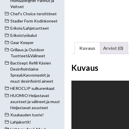
Hom&Bergner Pannut ja
Veitset
Chef's Choice teroittimet
Stadler Form Kodinkoneet
Erikois/Lahjatuotteet
Erikoistyökalut
Gear Keeper
Kuvaus
Arviot (0)
Grillaus ja Outdoor
Tuotteet&Välineet
Bactisept Refill Käsien
Kuvaus
Desinfiointiaine
Spray&Kasvomaskit ja
muut desinfiointi aineet
HEROCLIP sulkurenkaat
HUOMIO Heijastavat
asusteet ja välineet,ja muut
Heijastavat asusteet
Kuukauden tuote!
Lahjakortit!