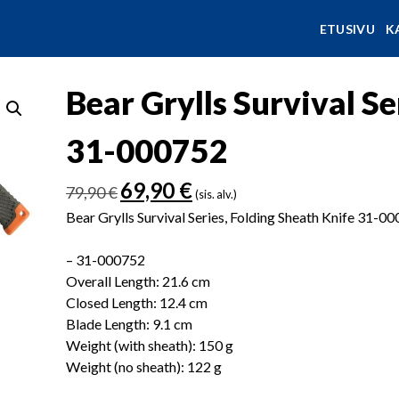
ETUSIVU
K
Bear Grylls Survival Se
31-000752
Alkuperäinen
Nykyinen
69,90
€
79,90
€
(sis. alv.)
hinta
hinta
Bear Grylls Survival Series, Folding Sheath Knife 31-0
oli:
on:
79,90 €.
69,90 €.
– 31-000752
Overall Length: 21.6 cm
Closed Length: 12.4 cm
Blade Length: 9.1 cm
Weight (with sheath): 150 g
Weight (no sheath): 122 g